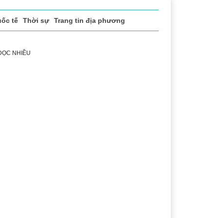
ốc tế
Thời sự
Trang tin địa phương
 ĐỌC NHIỀU
 vụ
Thị trường
Du lịch