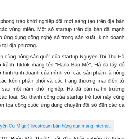
phong trào khởi nghiệp đổi mới sáng tạo trên địa bàn
 các vùng miền. Một số startup trên địa bàn đã mạnh
n ứng dụng công nghệ số trong sản xuất, kinh doanh
 tại địa phương.
 cùng nông sản quê” của startup Nguyễn Thị Thu Hà
o kênh Tiktok mang tên “Hana Ban Mê”, Hà đã lấy đó
 hình kinh doanh của mình với các sản phẩm là nông
ác kênh phân phối và các trang thương mại điện tử
 sau một năm khởi nghiệp, Hà đã bán ra thị trường
c loại. Sự thành công của startup trẻ tuổi này cũng
lan tỏa công cuộc ứng dụng chuyển đổi số đến các cá
yện Cư M’gar) livestream bán hàng qua mạng Internet.
TP. Buôn Mê Thuột), bắt đầu khởi nghiệp từ tháng