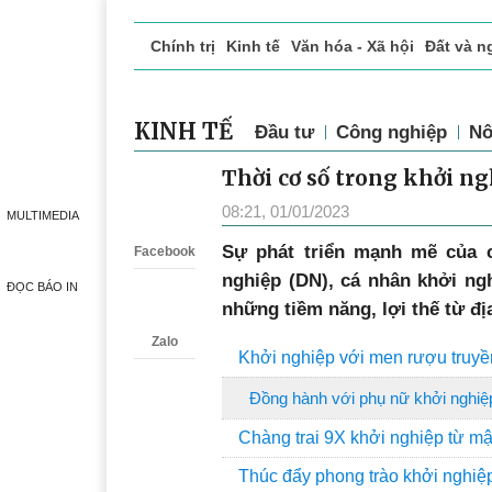
Chính trị
Kinh tế
Văn hóa - Xã hội
Đất và n
Doanh nghiệp giới thiệu
Phóng sự - Ký sự
Đ
KINH TẾ
Đầu tư
Công nghiệp
Nô
Thời cơ số trong khởi ng
Zalo
08:21, 01/01/2023
MULTIMEDIA
Sự phát triển mạnh mẽ của c
Facebook
nghiệp (DN), cá nhân khởi ngh
ĐỌC BÁO IN
những tiềm năng, lợi thế từ đ
Zalo
Khởi nghiệp với men rượu truyề
Đồng hành với phụ nữ khởi nghiệ
Chàng trai 9X khởi nghiệp từ m
Thúc đẩy phong trào khởi nghiệp