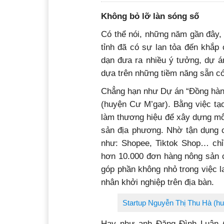
Không bỏ lỡ làn sóng số
Có thể nói, những năm gần đây, 
tỉnh đã có sự lan tỏa đến khắp
dạn đưa ra nhiều ý tưởng, dự á
dựa trên những tiềm năng sẵn có
Chẳng hạn như Dự án “Đồng hành
(huyện Cư M’gar). Bằng việc tạ
làm thương hiệu để xây dựng mô
sản địa phương. Nhờ tận dụng c
như: Shopee, Tiktok Shop… chỉ
hơn 10.000 đơn hàng nông sản cá
góp phần không nhỏ trong việc 
nhân khởi nghiệp trên địa bàn.
Startup Nguyễn Thị Thu Hà (hu
Hay như anh Đặng Đình Luân (