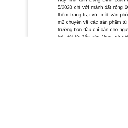
5/2020 chỉ với mảnh đất rộng 6
thêm trang trại với một văn ph
m2 chuyên về các sản phẩm từ d
trường ban đầu chỉ bán cho ngư
trải dài từ Bắc vào Nam, có nh
lượng bán ra mỗi tháng tầm 3 tấ
Để có được kết quả trên, ngoài 
tiết và sự nhanh nhạy trong ứn
Luân. Để sản phẩm đến nhanh v
trên đa kênh thương mại điện
Facebook, Zalo OA…
Ông Hoàng Minh Ngọc Hải, Giám 
và Chuyển đổi số - Hiệp hội Doa
chia sẻ, hiện nay thị trường bán 
tiêu dùng chóng vánh, kinh doan
bao giờ dễ dàng như bây giờ. Ch