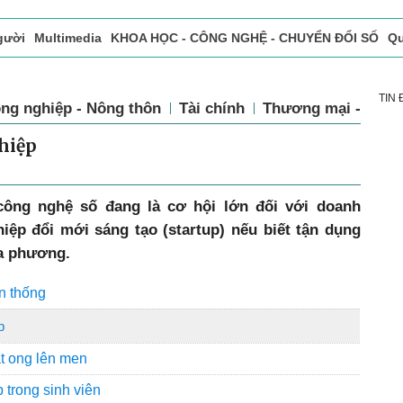
gười
Multimedia
KHOA HỌC - CÔNG NGHỆ - CHUYỂN ĐỔI SỐ
Qu
ọc báo in
Tòa soạn - Bạn đọc
Vấn Đề Bạn Đọc Quan Tâm
TIN
ng nghiệp - Nông thôn
Tài chính
Thương mại - Dịch
hiệp
ông nghệ số đang là cơ hội lớn đối với doanh
iệp đổi mới sáng tạo (startup) nếu biết tận dụng
ịa phương.
n thống
p
ật ong lên men
 trong sinh viên