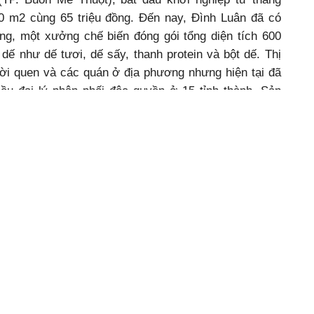
0 m2 cùng 65 triệu đồng. Đến nay, Đình Luân đã có
òng, một xưởng chế biến đóng gói tổng diện tích 600
ế như dế tươi, dế sấy, thanh protein và bột dế. Thị
ời quen và các quán ở địa phương nhưng hiện tại đã
iều đại lý phân phối độc quyền ở 15 tỉnh thành. Sản
n dế với doanh thu dao động từ 400 - 700 triệu đồng.
sự nỗ lực, cố gắng không ngừng thì một kế hoạch chi
g dụng nền tảng số cũng là chìa khóa thành công của
à đến với nhiều người tiêu dùng, Luân đã bán hàng
 tử như: Lazada, Shopee, Tiktok Shop, website,
đốc Trung tâm Kết nối
“Với vị trí trung tâm
nh nghiệp tỉnh Đắk Lắk
vùng Tây Nguyên cùng
nhiều tiềm năng, dư địa
lẻ đang thay đổi hành vi
về nông nghiệp, ứng
h trên nền tảng số chưa
dụng số hóa hiện diện
ở tất cả các lĩnh vực
uyển đổi số với DN là
kinh tế - xã hội của Đắk