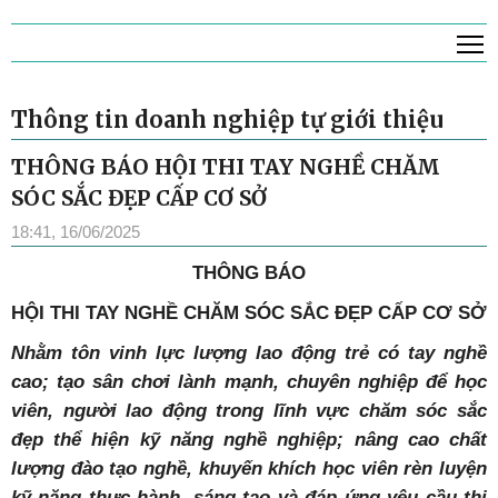
T
Thông tin doanh nghiệp tự giới thiệu
THÔNG BÁO HỘI THI TAY NGHỀ CHĂM
SÓC SẮC ĐẸP CẤP CƠ SỞ
18:41, 16/06/2025
THÔNG BÁO
HỘI THI TAY NGHỀ CHĂM SÓC SẮC ĐẸP CẤP CƠ SỞ
Nhằm tôn vinh lực lượng lao động trẻ có tay nghề
cao; tạo sân chơi lành mạnh, chuyên nghiệp để học
viên, người lao động trong lĩnh vực chăm sóc sắc
đẹp thể hiện kỹ năng nghề nghiệp; nâng cao chất
lượng đào tạo nghề, khuyến khích học viên rèn luyện
kỹ năng thực hành, sáng tạo và đáp ứng yêu cầu thị