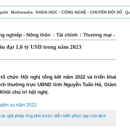
gười
Multimedia
KHOA HỌC - CÔNG NGHỆ - CHUYỂN ĐỔI SỐ
Qu
ọc báo in
Tòa soạn - Bạn đọc
Vấn Đề Bạn Đọc Quan Tâm
ng nghiệp - Nông thôn
Tài chính
Thương mại - Dịch 
u đạt 1,6 tỷ USD trong năm 2023
tổ chức Hội nghị tổng kết năm 2022 và triển khai
ịch thường trực UBND tỉnh Nguyễn Tuấn Hà, Giám
ôi chủ trì hội nghị.
nhiệm vụ năm 2022
c giải pháp ứng phó trước diễn biến phức tạp của dịch