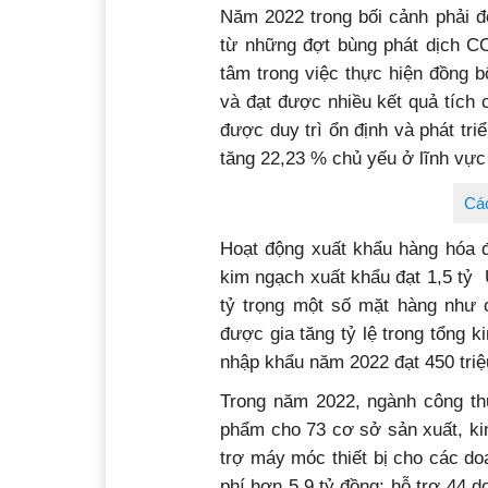
Năm 2022 trong bối cảnh phải đ
từ những đợt bùng phát dịch C
tâm trong việc thực hiện đồng bộ
và đạt được nhiều kết quả tích 
được duy trì ổn định và phát tr
tăng 22,23 % chủ yếu ở lĩnh vực 
Các
Hoạt động xuất khẩu hàng hóa đ
kim ngạch xuất khẩu đạt 1,5 tỷ
tỷ trọng một số mặt hàng như cà 
được gia tăng tỷ lệ trong tổng
nhập khẩu năm 2022 đạt 450 tri
Trong năm 2022, ngành công th
phẩm cho 73 cơ sở sản xuất, kin
trợ máy móc thiết bị cho các do
phí hơn 5,9 tỷ đồng; hỗ trợ 44 