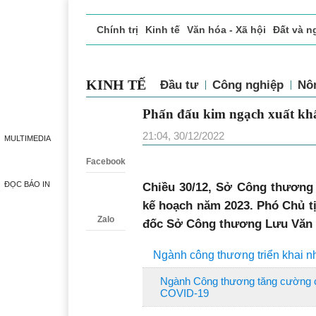
Chính trị
Kinh tế
Văn hóa - Xã hội
Đất và n
Doanh nghiệp giới thiệu
Phóng sự - Ký sự
Đ
KINH TẾ
Đầu tư
Công nghiệp
Nô
Phấn đấu kim ngạch xuất khẩ
Zalo
21:04, 30/12/2022
MULTIMEDIA
Facebook
ĐỌC BÁO IN
Chiều 30/12, Sở Công thương 
kế hoạch năm 2023. Phó Chủ t
Zalo
đốc Sở Công thương Lưu Văn Kh
Ngành công thương triển khai 
Ngành Công thương tăng cường cá
COVID-19