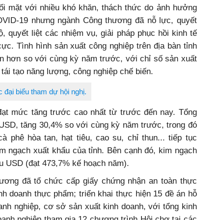
ối mặt với nhiều khó khăn, thách thức do ảnh hưởng
OVID-19 nhưng ngành Công thương đã nỗ lực, quyết
, quyết liệt các nhiệm vụ, giải pháp phục hồi kinh tế
cực. Tình hình sản xuất công nghiệp trên địa bàn tỉnh
iển hơn so với cùng kỳ năm trước, với chỉ số sản xuất
tái tạo năng lượng, công nghiệp chế biến.
 đại biểu tham dự hội nghị.
ạt mức tăng trước cao nhất từ trước đến nay. Tổng
 USD, tăng 30,4% so với cùng kỳ năm trước, trong đó
phê hòa tan, hạt tiêu, cao su, chỉ thun... tiếp tục
 kim ngạch xuất khẩu của tỉnh. Bên cạnh đó, kim ngạch
ệu USD (đạt 473,7% kế hoạch năm).
ương đã tổ chức cấp giấy chứng nhận an toàn thực
h doanh thực phẩm; triển khai thực hiện 15 đề án hỗ
anh nghiệp, cơ sở sản xuất kinh doanh, với tổng kinh
doanh nghiệp tham gia 12 chương trình Hội chợ tại các