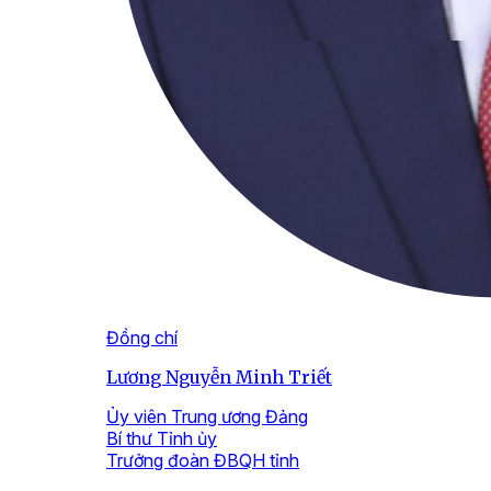
Đồng chí
Lương Nguyễn Minh Triết
Ủy viên Trung ương Đảng
Bí thư Tỉnh ủy
Trưởng đoàn ĐBQH tỉnh