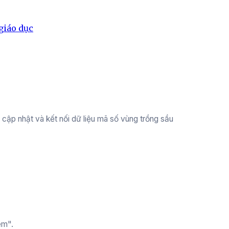
giáo dục
ập nhật và kết nối dữ liệu mã số vùng trồng sầu
êm".