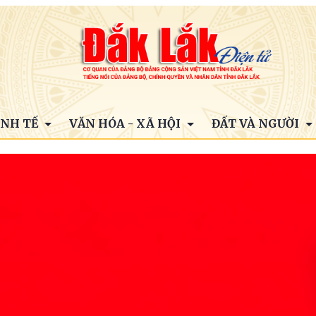
INH TẾ
VĂN HÓA - XÃ HỘI
ĐẤT VÀ NGƯỜI