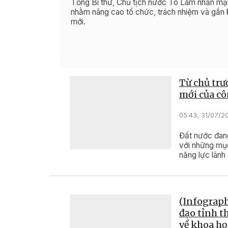
Tổng Bí thư, Chủ tịch nước Tô Lâm nhấn mạn
nhằm nâng cao tổ chức, trách nhiệm và gắn k
mới.
Từ chủ trư
mới của cô
05:43, 31/07/2
Đất nước đang
với những mục
năng lực lãnh 
(Infograph
đạo tỉnh th
về khoa họ