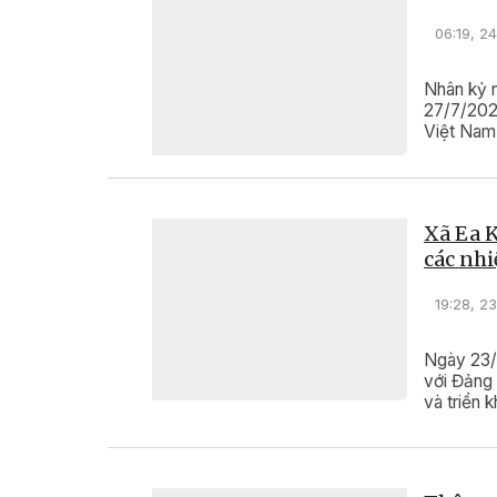
06:19, 2
Nhân kỷ 
27/7/202
Việt Nam 
Quảng Trị
Xã Ea K
các nh
19:28, 2
Ngày 23/
với Đảng 
và triển 