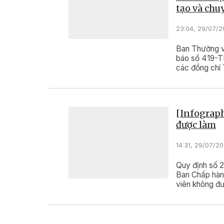
tạo và chu
23:04, 29/07/
Ban Thường v
báo số 419-T
các đồng chí 
đạo triển khai
nghệ, đổi mới
bàn.
[Infograph
được làm
14:31, 29/07/2
Quy định số
Ban Chấp hàn
viên không đ