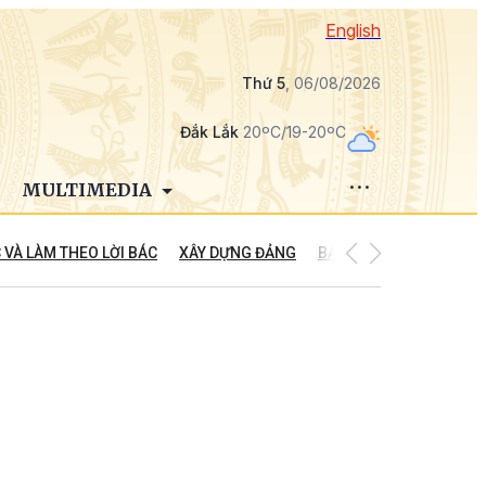
English
Thứ 5
, 06/08/2026
Đắk Lắk
20ºC/19-20ºC
MULTIMEDIA
 VÀ LÀM THEO LỜI BÁC
XÂY DỰNG ĐẢNG
BẢO VỆ NỀN TẢNG TƯ 