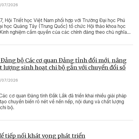
6/07/2026
, Hội Triết học Việt Nam phối hợp với Trường Đại học Phú
ại học Quảng Tây (Trung Quốc) tổ chức Hội thảo khoa học
“Kinh nghiệm cầm quyền của các chính đảng theo chủ nghĩa
in lần thứ VII và Diễn đàn kinh nghiệm thực tiễn Việt Nam -
ốc”.
 Đảng bộ Các cơ quan Đảng tỉnh đổi mới, nâng
t lượng sinh hoạt chi bộ gắn với chuyển đổi số
5/07/2026
ác cơ quan Đảng tỉnh Đắk Lắk đã triển khai nhiều giải pháp
tạo chuyển biến rõ nét về nền nếp, nội dung và chất lượng
chi bộ.
để tiếp nối khát vọng phát triển