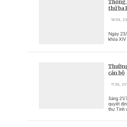
Thông c
thứ ba
18:59, 2
Ngày 23/
khóa XIV 
Thường 
cán bộ
11:36, 2
Sáng 21/7
quyết địn
thư Tỉnh ủ