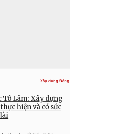
06:53, 05/08/2026
Xây dựng Đảng
ớc Tô Lâm: Xây dựng
Nâng cao chấ
thực hiện và có sức
chuyể
dài
Nâng cao chất lượng sinh
để xây dựng “chi bộ bốn