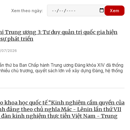
 bồi dưỡng kiến thức quốc
n ninh đối tượng 3
Xem theo ngày:
Xem
026
ị Trung ương 3: Tư duy quản trị quốc gia hiện
 dục quốc phòng và an ninh tỉnh bế
 sự phát triển
dưỡng kiến thức quốc phòng và an
 3, khóa 113.
6/07/2026
lần thứ ba Ban Chấp hành Trung ương Đảng khóa XIV đã thống
nhiều chủ trương, quyết sách lớn về xây dựng Đảng, hệ thống
ảo khoa học quốc tế “Kinh nghiệm cầm quyền của
nh đảng theo chủ nghĩa Mác - Lênin lần thứ VII
 đàn kinh nghiệm thực tiễn Việt Nam - Trung