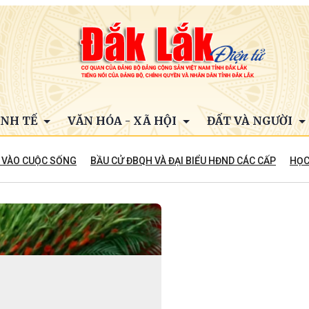
INH TẾ
VĂN HÓA - XÃ HỘI
ĐẤT VÀ NGƯỜI
 VÀO CUỘC SỐNG
BẦU CỬ ĐBQH VÀ ĐẠI BIỂU HĐND CÁC CẤP
HỌC