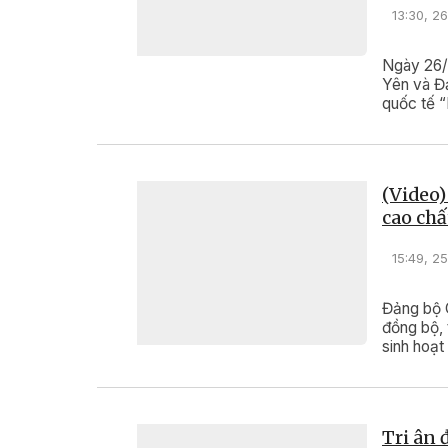
13:30, 2
Ngày 26/7
Yên và Đ
quốc tế 
Mác - Lên
Trung Qu
(Video)
cao chấ
15:49, 2
Đảng bộ C
đồng bộ, 
sinh hoạt 
Tri ân 