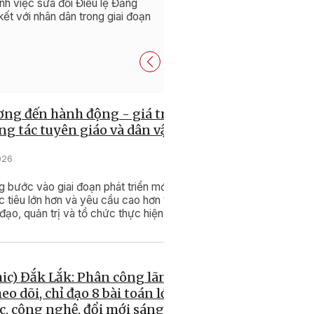
h việc sửa đổi Điều lệ Đảng
Chấp hành Trung ương kh
ết với nhân dân trong giai đoạn
sở đảng và nâng cao chất
ơng đến hành động - giá trị
ng tác tuyên giáo và dân vận
026
 bước vào giai đoạn phát triển mới
 tiêu lớn hơn và yêu cầu cao hơn về
đạo, quản trị và tổ chức thực hiện.
ic) Đắk Lắk: Phân công lãnh
eo dõi, chỉ đạo 8 bài toán lớn
c, công nghệ, đổi mới sáng