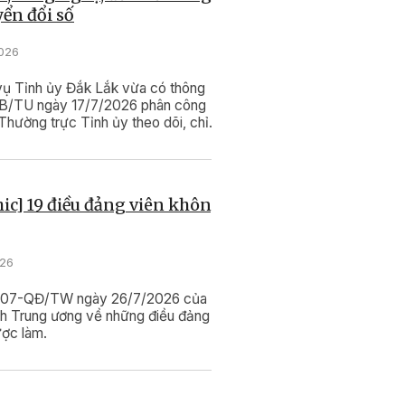
yển đổi số
2026
ụ Tỉnh ủy Đắk Lắk vừa có thông
B/TU ngày 17/7/2026 phân công
Thường trực Tỉnh ủy theo dõi, chỉ
 các bài toán lớn về khoa học, công
 sáng tạo và chuyển đổi số trên địa
ic] 19 điều đảng viên không
026
 207-QĐ/TW ngày 26/7/2026 của
h Trung ương về những điều đảng
ược làm.