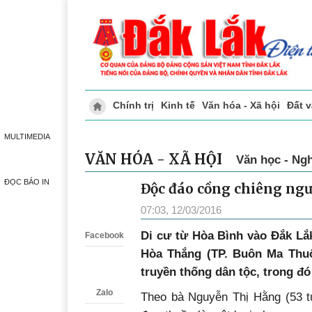
Chính trị
Kinh tế
Văn hóa - Xã hội
Đất 
Doanh nghiệp giới thiệu
Phóng sự - Ký 
MULTIMEDIA
VĂN HÓA - XÃ HỘI
Văn học - Ngh
ĐỌC BÁO IN
Độc đáo cồng chiêng ng
Zalo
07:03, 12/03/2016
Di cư từ Hòa Bình vào Đắk L
Facebook
Hòa Thắng (TP. Buôn Ma Thuộ
truyền thống dân tộc, trong đó
Zalo
Theo bà Nguyễn Thị Hằng (53 tu