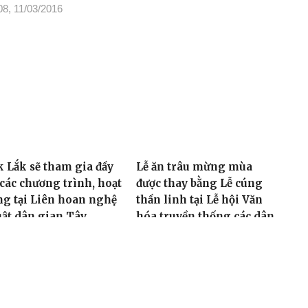
08, 11/03/2016
k Lắk sẽ tham gia đầy
Lễ ăn trâu mừng mùa
 các chương trình, hoạt
được thay bằng Lễ cúng
ng tại Liên hoan nghệ
thần linh tại Lễ hội Văn
uật dân gian Tây
hóa truyền thống các dân
uyên năm 2016
tộc huyện Buôn Đôn năm
2016
47, 04/03/2016
11:20, 04/03/2016