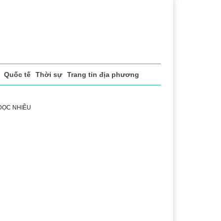
Quốc tế
Thời sự
Trang tin địa phương
 ĐỌC NHIỀU
sách xã hội
Pháp luật
Chuyển đổi số
Thể thao
Vă