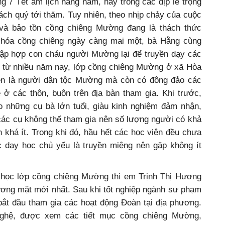
g 7 Tết âm lịch hằng năm, hay trong các dịp lễ trọng
ách quý tới thăm. Tuy nhiên, theo nhịp chảy của cuộc
n và bảo tồn cồng chiêng Mường đang là thách thức
 hóa cồng chiêng ngày càng mai một, bà Hằng cùng
 tập hợp con cháu người Mường lại để truyền dạy các
p từ nhiều năm nay, lớp cồng chiêng Mường ở xã Hòa
iên là người dân tộc Mường mà còn có đông đảo các
 ở các thôn, buôn trên địa bàn tham gia. Khi trước,
o những cụ bà lớn tuổi, giàu kinh nghiệm đảm nhận,
các cụ không thể tham gia nên số lượng người có khả
 khá ít. Trong khi đó, hầu hết các học viên đều chưa
c dạy học chủ yếu là truyền miệng nên gặp không ít
 học lớp cồng chiêng Mường thì em Trịnh Thị Hương
gương mặt mới nhất. Sau khi tốt nghiệp ngành sư phạm
ắt đầu tham gia các hoạt động Đoàn tại địa phương.
nghệ, được xem các tiết mục cồng chiêng Mường,