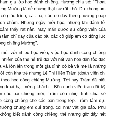
ham gia lớp học đánh chiêng. Hương chia sẻ: “Thoạt
iêng Mường là dễ nhưng thật sự rất khó. Do không am
g có giáo trình, các bà, các cô dạy theo phương pháp
còn chậm. Những ngày mới học, những khi đánh lỗi
 cảm thấy rất nản. May mắn được sự động viên của
ận tâm chỉ dạy của các bà, các cô giúp em có động lực
ồng chiêng Mường”.
mê, với nhiều học viên, việc học đánh cồng chiêng
 nhiệm của thế hệ trẻ đối với nét văn hóa dân tộc đặc
a và lớn lên trong một gia đình có bà và mẹ là những
đời còn khá trẻ nhưng Lê Thị Hiền Trâm (đoàn viên chi
 theo học cồng chiêng Mường. Tới nay Trâm đã biết
g khai hạ, mừng khách... Bên cạnh việc trau dồi kỹ
m các bài chiêng mới, Trâm còn nhiệt tình chia sẻ
ề cồng chiêng cho các bạn trong lớp. Trâm tâm sự:
ường chúng em quí trọng, coi như vật gia bảo. Phụ
hông biết đánh cồng chiêng, thế nhưng giờ đây nét