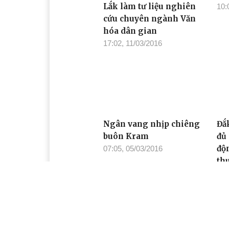
Lắk làm tư liệu nghiên
10:
cứu chuyên ngành Văn
hóa dân gian
17:02, 11/03/2016
Ngân vang nhịp chiêng
Đắ
buôn Kram
đủ
độ
07:05, 05/03/2016
th
Ng
17: