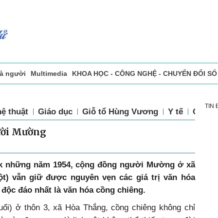
và người
Multimedia
KHOA HỌC - CÔNG NGHỆ - CHUYỂN ĐỔI SỐ
sự
Đọc báo in
Tòa soạn - Bạn đọc
Vấn Đề Bạn Đọc Quan Tâm
TIN
ệ thuật
Giáo dục
Giỗ tổ Hùng Vương
Y tế
Chính 
ười Mường
ắk những năm 1954, cộng đồng người Mường ở xã
t) vẫn giữ được nguyên vẹn các giá trị văn hóa
 độc đáo nhất là văn hóa cồng chiêng.
ổi) ở thôn 3, xã Hòa Thắng, cồng chiêng không chỉ