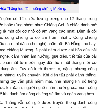
ã Hòa Thắng học đánh cồng chiêng Mường.
 gồm có 12 chiếc tượng trưng cho 12 tháng trong
iếc hoặc từng nhóm như: Chiêng Gọi là chiếc đánh mở
g là một đôi cỡ nhỏ có âm vang cao nhất, Đủm là đôi
iếc cồng chiêng to có âm trầm nhất… Cồng chiêng
u như chỉ dành cho nghệ nhân nữ. Bà Hằng cho hay,
cồng chiêng Mường là phải nắm được cái hồn của bài
g nghe, cảm nhận âm hưởng, giai điệu, tiết tấu của bài
c phải mất từ mười ngày đến hơn một tháng mới cơ
 đúng âm. Tuy có kích thước to, nặng, nhưng cồng
ẹ nhàng, uyển chuyển. Khi diễn tấu phải đánh thẳng,
hưng tay vẫn phải mềm mại, nhẹ nhàng khi đó tiếng
ước khi đánh, người nghệ nhân thường xoa núm cồng
để khi đánh âm cồng chiêng sẽ ấm và ngân vang hơn.
a Thắng vẫn còn giữ được truyền thống đánh cồng