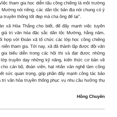
iệc tham gia học diễn tấu cồng chiêng là môi trường
i Mường nói riêng, các dân tộc bản địa nói chung có ý
a truyền thống tốt đẹp mà cha ông để lại”.
àn xã Hòa Thắng cho biết, để đẩy mạnh việc tuyên
g giá trị văn hóa đặc sắc dân tộc Mường, hằng năm,
i hợp với Đoàn xã tổ chức các lớp học cồng chiêng
 niên tham gia. Tới nay, xã đã thành lập được đội văn
ia biểu diễn trong các hội thi và đạt được những
lớp truyền dạy những kỹ năng, kiến thức cơ bản về
 cho cán bộ, đoàn viên, hạt nhân văn nghệ làm công
 hết sức quan trọng, góp phần đẩy mạnh công tác bảo
iá trị văn hóa truyền thống phục vụ nhu cầu hưởng thụ
Hồng Chuyên