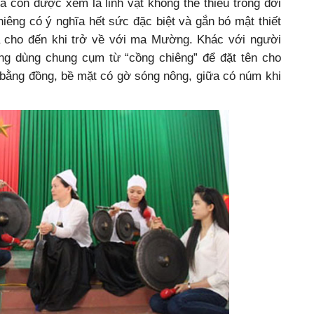
à còn được xem là linh vật không thể thiếu trong đời
êng có ý nghĩa hết sức đặc biệt và gắn bó mật thiết
a cho đến khi trở về với ma Mường. Khác với người
g dùng chung cụm từ “cồng chiêng” để đặt tên cho
 bằng đồng, bề mặt có gờ sóng nông, giữa có núm khi