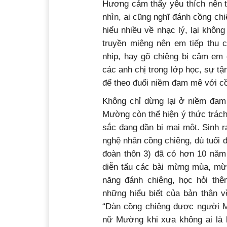
Hương cảm thấy yêu thích nên t
nhìn, ai cũng nghĩ đánh cồng ch
hiểu nhiều về nhạc lý, lại khôn
truyền miệng nên em tiếp thu 
nhịp, hay gõ chiêng bị câm em
các anh chị trong lớp học, sự t
để theo đuổi niềm đam mê với c
Không chỉ dừng lại ở niềm đam 
Mường còn thể hiện ý thức trách
sắc đang dần bị mai một. Sinh r
nghệ nhân cồng chiêng, dù tuổi 
đoàn thôn 3) đã có hơn 10 năm
diễn tấu các bài mừng mùa, mừn
năng đánh chiêng, học hỏi thê
những hiểu biết của bản thân v
“Dàn cồng chiêng được người M
nữ Mường khi xưa không ai là k