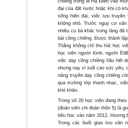
chiêng trong lễ Hạ Điền vào mùn
đại của đất nước hoặc khi có kh
sống hiện đại, việc lưu truyề
không nhỏ. Trước nguy cơ văn
nhiều cụ bà khác trong làng đã
bài cồng chiêng. Được thành lậ
Thắng không chỉ thu hút học v
học viên người Kinh, người Êđê
việc dạy cồng chiêng hầu hết d
nhưng nay vì tuổi cao sức yếu, 
năng truyền dạy cồng chiêng còn
qua trường lớp thanh nhạc, việ
khó khăn.
Trong số 20 học viên đang theo
(đoàn viên chi đoàn thôn 5) là 
tiểu học vào năm 2012, Hương b
Trong các buổi giao lưu văn 