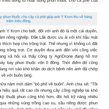
 triệu đồng từ hoạt động phun thuốc cho cà phê của
y phun thuốc cho cây cà phê giúp anh Y Krơn thu về hàng
trăm triệu đồng.
nh Y Krơn cho biết, đối với anh đó là một cái duyên,
làm nông nghiệp. Đắk Lắk được ưu ái với khí hậu mát
thích hợp cho trồng trọt. Thế nhưng vì không có đất
ng trồng trọt. Cơ duyên đưa anh đến với công việc
ạng xã hội và thấy công ty AgriDrone đang hỗ trợ
máy bay phun thuốc vốn 0 đồng. Thời điểm đó cũng
 đang rơi vào khó khăn do dịch bệnh nên anh đã chớp
về với buôn làng.
nửa năm mới dám “bỏ phố về buôn”. Anh chia sẻ: “Tôi
 hiệu quả rất cao rồi nhưng cây công nghiệp lại khó
kỹ thuật phun cũng khó hơn, đòi hỏi kỹ năng nhiều
 qua những vùng trồng cao su, sầu riêng được phun