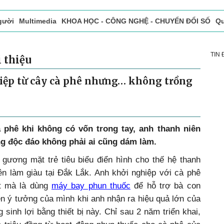
gười
Multimedia
KHOA HỌC - CÔNG NGHỆ - CHUYỂN ĐỔI SỐ
Qu
ọc báo in
Tòa soạn - Bạn đọc
Vấn Đề Bạn Đọc Quan Tâm
TIN
 thiệu
iệp từ cây cà phê nhưng… không trồng
 phê khi không có vốn trong tay, anh thanh niên
g độc đáo không phải ai cũng dám làm.
gương mặt trẻ tiêu biểu điển hình cho thế hệ thanh
n làm giàu tại Đắk Lắk. Anh khởi nghiệp với cà phê
ọt mà là dùng
máy bay phun thuốc
để hỗ trợ bà con
ện ý tưởng của mình khi anh nhận ra hiệu quả lớn của
sinh lợi bằng thiết bị này. Chỉ sau 2 năm triển khai,