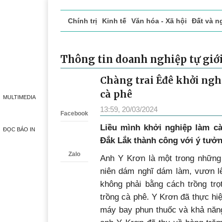
Chính trị
Kinh tế
Văn hóa - Xã hội
Đất và n
Doanh nghiệp giới thiệu
Phóng sự - Ký sự
Đ
Thông tin doanh nghiệp tự giới
Chàng trai Êđê khởi ngh
Zalo
cà phê
MULTIMEDIA
13:59, 20/03/2024
Facebook
Liều mình khởi nghiệp làm cà
ĐỌC BÁO IN
Đắk Lắk thành công với ý tưởn
Zalo
Anh Y Krơn là một trong những 
niên dám nghĩ dám làm, vươn lê
không phải bằng cách trồng tr
trồng cà phê. Y Krơn đã thực hi
máy bay phun thuốc và khả năng 