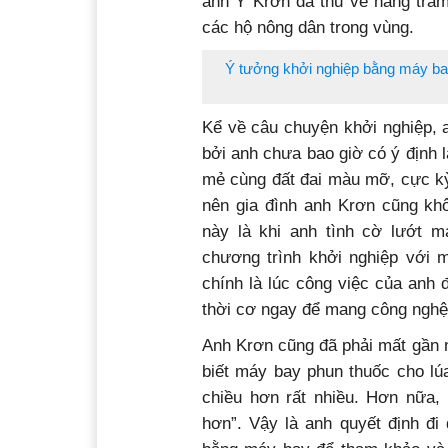
anh Y Krơn đã thu về hàng trăm
các hộ nông dân trong vùng.
Ý tưởng khởi nghiệp bằng máy ba
Kể về câu chuyện khởi nghiệp, a
bởi anh chưa bao giờ có ý định 
mẻ cùng đất đai màu mỡ, cực kỳ 
nên gia đình anh Krơn cũng khô
này là khi anh tình cờ lướt m
chương trình khởi nghiệp với 
chính là lúc công việc của anh
thời cơ ngay để mang công nghệ 
Anh Krơn cũng đã phải mất gần 
biết máy bay phun thuốc cho lúa
chiều hơn rất nhiều. Hơn nữa, 
hơn”. Vậy là anh quyết định đi