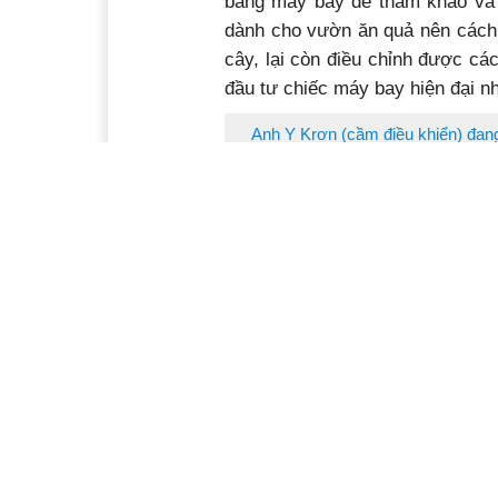
bằng máy bay để tham khảo và 
dành cho vườn ăn quả nên cách p
cây, lại còn điều chỉnh được các
đầu tư chiếc máy bay hiện đại nh
Anh Y Krơn (cầm điều khiển) đan
Đến nay, thiết bị của anh Y Kr
anh thu về đã gấp 3-4 lần số vố
10 vì làm mà thành công thực rồi
Từ phía nông dân, ông Y Hồng 
thuốc. Ông kể: “Phun thuốc bằ
được, sạch sâu rầy và cả rệp l
nhiều”.
Nhờ sự nhanh nhạy, giỏi giang 
công như ngày hôm nay. Đồng 
mắn mà anh được công ty máy ba