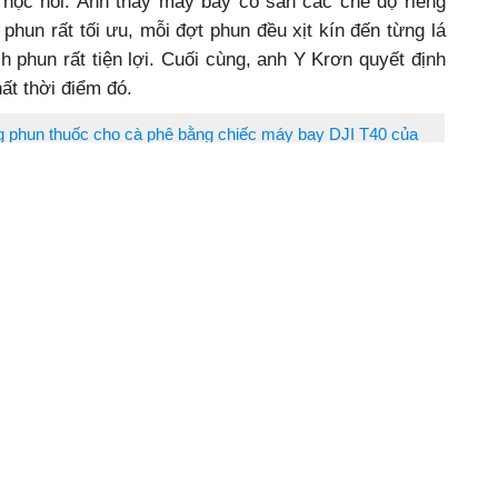
học hỏi. Anh thấy máy bay có sẵn các chế độ riêng
hun rất tối ưu, mỗi đợt phun đều xịt kín đến từng lá
h phun rất tiện lợi. Cuối cùng, anh Y Krơn quyết định
ất thời điểm đó.
g phun thuốc cho cà phê bằng chiếc máy bay DJI T40 của
mình. Ảnh: AgriDrone.
ơn đã ghi nhận phun được hơn 10.000 héc ta, số tiền
n bỏ ra ban đầu. “Tôi vui 1 vì đã dám làm, nhưng vui
” – anh vui mừng chia sẻ.
- chủ vườn cà phê cũng rất hài lòng về việc phun
ng máy bay này “đạt” lắm. Máy bay phun diện rộng
uôn. Cái được nhất là đỡ tốn nước hơn phun thủ công
của mình, anh Y Krơn đã nhanh chóng có được thành
thời, cũng không thể phủ nhận được cơ duyên may
y hỗ trợ để thực hiện đam mê của mình. Với ý chí,