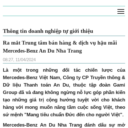
T
Thông tin doanh nghiệp tự giới thiệu
Ra mắt Trung tâm bán hàng & dịch vụ hậu mãi
Mercedes-Benz An Du Nha Trang
08:27, 11/04/2024
Là một trong những đối tác chiến lược của
Mercedes-Benz Việt Nam, Công ty CP Truyền thông &
Dữ liệu Thanh toán An Du, thuộc tập đoàn Gami
Group đã và đang không ngừng nỗ lực góp phần kiến
tạo những giá trị cộng hưởng tuyệt vời cho khách
hàng với mong muốn nâng tầm cuộc sống Việt, theo
sứ mệnh "Mang tiêu chuẩn Đức đến cho người Việt".
Mercedes-Benz An Du Nha Trang đánh dấu sự mở