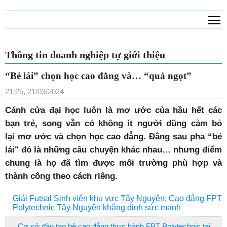
T
Thông tin doanh nghiệp tự giới thiệu
“Bẻ lái” chọn học cao đẳng và… “quả ngọt”
21:25, 21/03/2024
Cánh cửa đại học luôn là mơ ước của hầu hết các
bạn trẻ, song vẫn có không ít người dũng cảm bỏ
lại mơ ước và chọn học cao đẳng. Đằng sau pha “bẻ
lái" đó là những câu chuyện khác nhau… nhưng điểm
chung là họ đã tìm được môi trường phù hợp và
thành công theo cách riêng.
Giải Futsal Sinh viên khu vực Tây Nguyên: Cao đẳng FPT
Polytechnic Tây Nguyên khẳng định sức mạnh
Cơ sở đào tạo hệ cao đẳng thực hành FPT Polytechnic tại