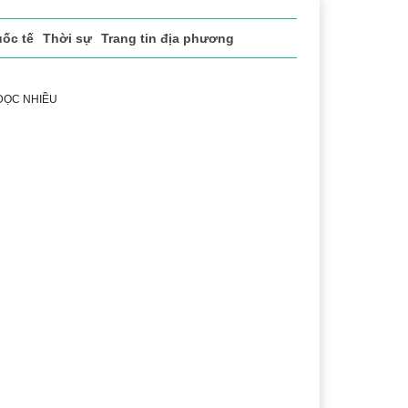
ốc tế
Thời sự
Trang tin địa phương
 ĐỌC NHIỀU
uin
Huyện Krông Búk
Huyện Krông Ana
Huyện Ea 