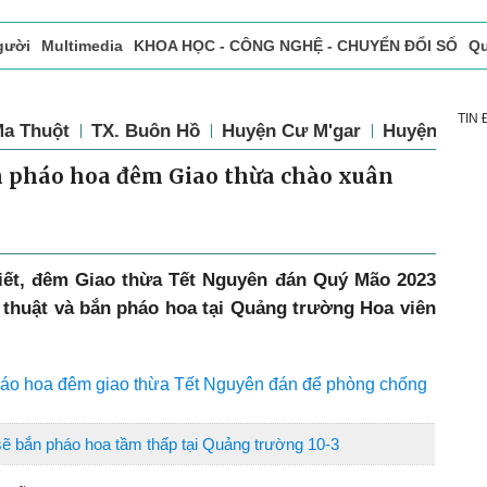
gười
Multimedia
KHOA HỌC - CÔNG NGHỆ - CHUYỂN ĐỔI SỐ
Qu
ọc báo in
Tòa soạn - Bạn đọc
Vấn Đề Bạn Đọc Quan Tâm
TIN
Ma Thuột
TX. Buôn Hồ
Huyện Cư M'gar
Huyện Cư K
n pháo hoa đêm Giao thừa chào xuân
ết, đêm Giao thừa Tết Nguyên đán Quý Mão 2023
 thuật và bắn pháo hoa tại Quảng trường Hoa viên
áo hoa đêm giao thừa Tết Nguyên đán để phòng chống
ẽ bắn pháo hoa tầm thấp tại Quảng trường 10-3