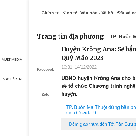
Chính trị
Kinh tế
Văn hóa - Xã hội
Đất và n
Doanh nghiệp giới thiệu
Phóng sự - Ký sự
Đ
Trang tin địa phương
TP. Buôn 
Huyện Krông Ana: Sẽ bắ
Zalo
Quý Mão 2023
MULTIMEDIA
10:31, 14/12/2022
Facebook
UBND huyện Krông Ana cho bi
ĐỌC BÁO IN
sẽ tổ chức Chương trình nghệ
huyện.
Zalo
TP. Buôn Ma Thuột dừng bắn ph
dịch Covid-19
Đêm giao thừa đón Tết Tân Sửu s