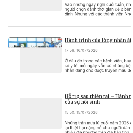
Vào những ngày nghỉ cuối tuần, nhi
người chọn dành thời gian để ở bên 
đình. Nhưng với các thành viên Nh
thiện nguyện Ea Kao – Vòng tay yê
thương, đó là thời gian để họ cùng 
lên đường đến với những hoàn cản
khăn, và đây đã trở thành việc làm
thuộc của họ suốt hơn 9 năm qua.
Hành trình của lòng nhân ái
17:58, 16/07/2026
Ở đâu đó trong các bệnh viện, hay
sở y tế, mỗi ngày vẫn có những bệ
nhân đang chờ được truyền máu để
giành lại sự sống. Chính vì vậy, mỗi
tình nguyện hiến máu đều đang góp
phần viết nên những câu chuyện đ
lòng nhân ái.
Hỗ trợ sau thiên tai – Hành t
của sự hồi sinh
15:50, 15/07/2026
Những trận mưa lũ cuối năm 2025 đ
lại thiệt hại nặng nề cho người dân t
nhiều địa phương trên địa bàn tỉnh.