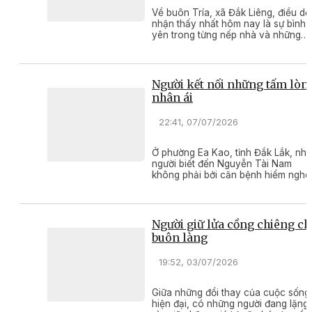
Về buôn Tría, xã Đắk Liêng, điều dễ
nhận thấy nhất hôm nay là sự bình
yên trong từng nếp nhà và những
khởi sắc trong đời sống của bà con.
Thành quả ấy được vun đắp từ tâm
huyết và sự sâu sát của cả hệ thốn
chính trị, trong đó có công đóng g
Người kết nối những tấm lòn
của ông Y Lhuăt Hmok.
nhân ái
22:41, 07/07/2026
Ở phường Ea Kao, tỉnh Đắk Lắk, nhi
người biết đến Nguyễn Tài Nam
không phải bởi căn bệnh hiểm ngh
mà anh đang mang, mà bởi những
việc làm thiện nguyện bền bỉ suốt
nhiều năm qua.
Người giữ lửa cồng chiêng ch
buôn làng
19:52, 03/07/2026
Giữa những đổi thay của cuộc sống
hiện đại, có những người đang lặng 