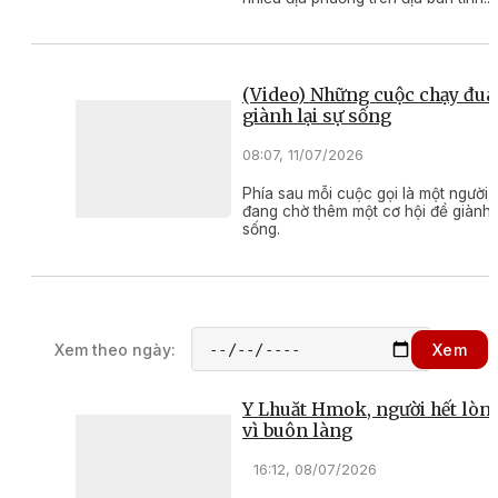
Trong lúc khó khăn nhất, những ho
động hỗ trợ thiết thực đã trở thành 
tựa giúp người dân từng bước khôi 
cuộc sống, ổn định sinh kế.
(Video) Những cuộc chạy đua
giành lại sự sống
08:07, 11/07/2026
Phía sau mỗi cuộc gọi là một người
đang chờ thêm một cơ hội để giành l
sống.
Xem theo ngày:
Xem
Y Lhuăt Hmok, người hết lòn
vì buôn làng
16:12, 08/07/2026