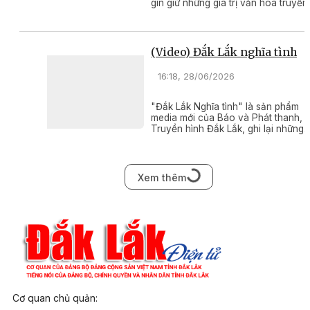
gìn giữ những giá trị văn hóa truyền
thống của dân tộc.
(Video) Đắk Lắk nghĩa tình
16:18, 28/06/2026
"Đắk Lắk Nghĩa tình" là sản phẩm
media mới của Báo và Phát thanh,
Truyền hình Đắk Lắk, ghi lại những
nghĩa cử cao đẹp, kết nối yêu thươ
và lan tỏa tinh thần tương thân tươn
ái trong cộng đồng.
Xem thêm
Cơ quan chủ quản: