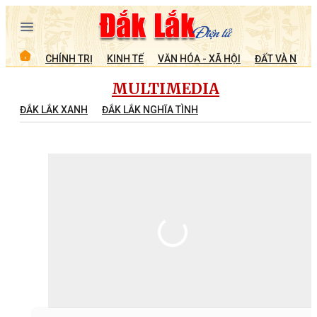
CHÍNH TRỊ
KINH TẾ
VĂN HÓA - XÃ HỘI
ĐẤT VÀ NGƯỜ
MULTIMEDIA
ĐẮK LẮK XANH
ĐẮK LẮK NGHĨA TÌNH