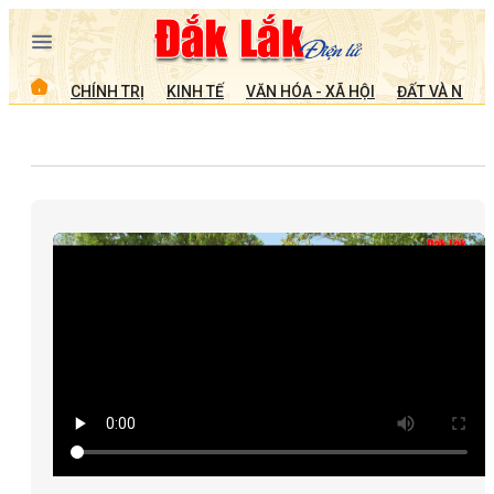
CHÍNH TRỊ
KINH TẾ
VĂN HÓA - XÃ HỘI
ĐẤT VÀ NGƯỜ