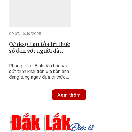
khoa học công nghệ, đổi mới
sáng tạo và chuyển đổi số.
Qua đó, mở ra không gian phát
triển mới, bền vững cho địa
phương.
09:37, 10/10/2025
(Video) Lan tỏa tri thức
số đến với người dân
Phong trào ”Bình dân học vụ
số” triển khai trên địa bàn tỉnh
đang từng ngày đưa tri thức
số đến gần hơn với người dân,
đặc biệt là ở vùng xa, vùng
đồng bào dân tộc thiểu số còn
Xem thêm
nhiều khó khăn.