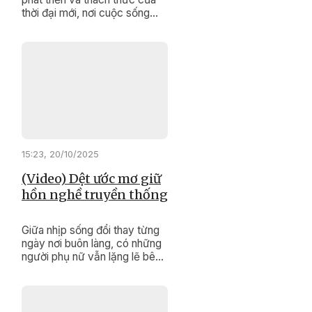
thời đại mới, nơi cuộc sống
ngày càng hiện đại, để thủ tục
hành chính không còn là rào
cản, Sở Tư pháp Đắk Lắk đã
quyết liệt hành động.
15:23, 20/10/2025
(Video) Dệt ước mơ giữ
hồn nghề truyền thống
Giữa nhịp sống đổi thay từng
ngày nơi buôn làng, có những
người phụ nữ vẫn lặng lẽ bên
khung cửi. Bằng đôi tay khéo
léo và trái tim đầy đam mê, họ
không chỉ dệt nên những tấm
vải thổ cẩm rực rỡ, mà còn