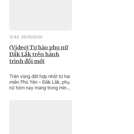
dệt nên cả ước mơ, nghị lực
và gìn giữ hồn cốt văn hóa
của dân tộc mình.
12:42, 20/10/2025
(Video) Tự hào phụ nữ
Đắk Lắk trên hành
trình đổi mới
Trên vùng đất hợp nhất từ hai
miền Phú Yên – Đắk Lắk, phụ
nữ hôm nay mang trong mình
cả sự mềm mại, nghĩa tình
của miền duyên hải và bản
lĩnh, kiên cường của đại ngàn
Tây Nguyên. Sự hòa quyện
ấy tạo nên bản sắc riêng –
vừa truyền thống, vừa hiện
đại; vừa giàu tình người, vừa
tràn đầy khát vọng đổi mới.