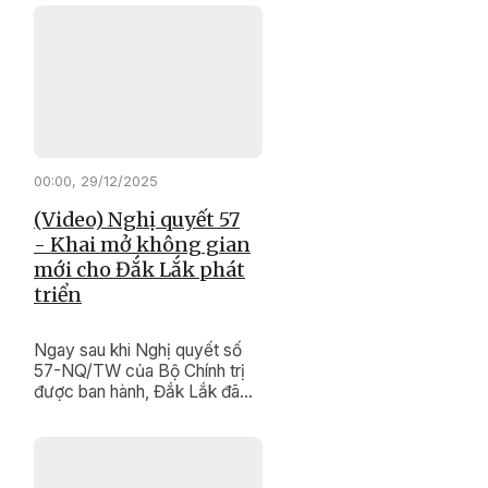
tựa vững chắc giúp người lao
động ổn định cuộc sống, sớm
quay lại thị trường việc làm.
00:00, 29/12/2025
(Video) Nghị quyết 57
- Khai mở không gian
mới cho Đắk Lắk phát
triển
Ngay sau khi Nghị quyết số
57-NQ/TW của Bộ Chính trị
được ban hành, Đắk Lắk đã
vào cuộc quyết liệt, đồng bộ,
tạo bước chuyển mạnh mẽ
trong nhận thức và hành động
của cả hệ thống chính trị về