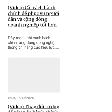
(Video) Cải cách hành
chính để phục vụ người
dân và cộng đồng
doanh nghiệp tốt hơn
Đẩy mạnh cải cách hành
chính, ứng dụng công nghệ
thông tin, nâng cao hiệu lực,
hiệu quả hoạt động và chất
lượng phục vụ người dân,
doanh nghiệp là một trong
những nhiệm vụ quan trọng,
được Ban Quản lý Khu kinh tế
Phú Yên đề ra và tích cực
triển khai trong toàn nhiệm kỳ
2025-2030.
12:01, 17/10/2025
(Video) Thay đổi tư duy