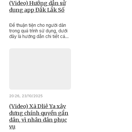
(Video) Hướng dẫn sử
dụng app Đắk Lắk Số
Để thuận tiện cho người dân
trong quá trình sử dụng, dưới
đây là hướng dẫn chi tiết các
bước thao tác trên ứng dụng
“Đắk Lắk Số”.
20:26, 23/10/2025
(Video) Xã Dliê Ya xây
dựng chính quyền gần
dân, vì nhân dân phục
vụ