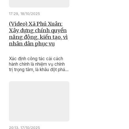
17:29, 18/10/2025
(Video) Xã Phú Xuân:
Xây dựng chính quyền
năng động, kiến tạo, vì
nhân dân phục vụ
Xác định công tác cải cách
hành chính là nhiệm vụ chính
trị trọng tâm, là khâu đột phá
góp phần phát triển kinh tế -
xã hội ở địa phương, xã Phú
Xuân luôn quan tâm lãnh đạo,
tổ chức thực hiện.
20:13, 17/10/2025