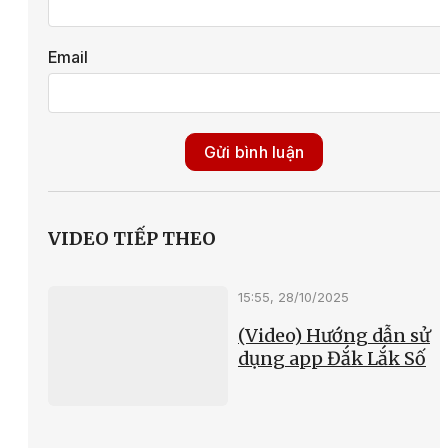
Email
Gửi bình luận
VIDEO TIẾP THEO
15:55, 28/10/2025
(Video) Hướng dẫn sử
dụng app Đắk Lắk Số