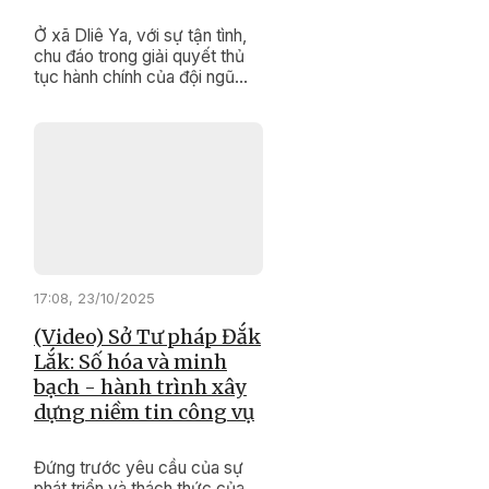
Ở xã Dliê Ya, với sự tận tình,
chu đáo trong giải quyết thủ
tục hành chính của đội ngũ
cán bộ, công chức, viên chức
đã tạo dựng hình ảnh một nền
hành chính chuyên nghiệp,
hiện đại, thân thiện, gần gũi
với nhân dân.
17:08, 23/10/2025
(Video) Sở Tư pháp Đắk
Lắk: Số hóa và minh
bạch - hành trình xây
dựng niềm tin công vụ
Đứng trước yêu cầu của sự
phát triển và thách thức của