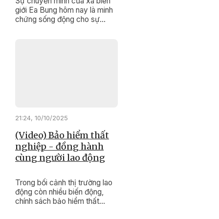
Sự chuyển mình của xã biên
giới Ea Bung hôm nay là minh
chứng sống động cho sự
đúng đắn, kịp thời của các
chính sách dân tộc, Chương
trình mục tiêu quốc gia giảm
nghèo bền vững.
21:24, 10/10/2025
(Video) Bảo hiểm thất
nghiệp - đồng hành
cùng người lao động
Trong bối cảnh thị trường lao
động còn nhiều biến động,
chính sách bảo hiểm thất
nghiệp đang trở thành điểm