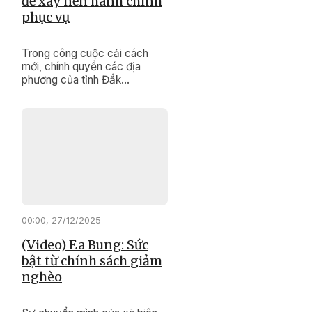
để xây nền hành chính
phục vụ
Trong công cuộc cải cách
mới, chính quyền các địa
phương của tỉnh Đắk
Lắk đang nỗ lực thực hiện
“cuộc cách mạng” về đổi mới
tư duy, phong cách, thái độ
phục vụ, hướng đến sự hài
lòng của người dân.
00:00, 27/12/2025
(Video) Ea Bung: Sức
bật từ chính sách giảm
nghèo