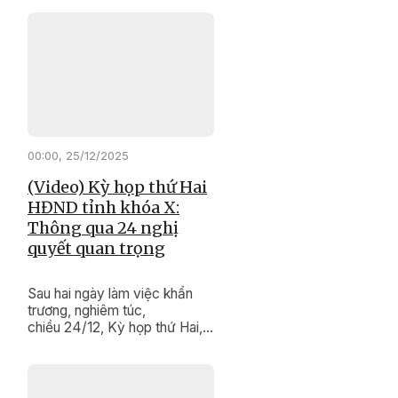
"thay da đổi thịt" từng ngày. ​​​​​​​
00:00, 25/12/2025
(Video) Kỳ họp thứ Hai
HĐND tỉnh khóa X:
Thông qua 24 nghị
quyết quan trọng
Sau hai ngày làm việc khẩn
trương, nghiêm túc,
chiều 24/12, Kỳ họp thứ Hai,
HĐND tỉnh khóa X, nhiệm kỳ
2021 - 2026 đã hoàn thành
chương trình làm việc. Kỳ họp
đã xem xét, quyết nghị nhiều