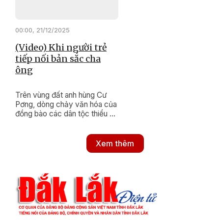
00:00, 21/12/2025
(Video) Khi người trẻ
tiếp nối bản sắc cha
ông
Trên vùng đất anh hùng Cư
Pơng, dòng chảy văn hóa của
đồng bào các dân tộc thiểu số
vẫn luôn được nuôi dưỡng bền
bỉ. Bằng những hành động
thiết thực, xã Cư Pơng đang
Xem thêm
nỗ lực khơi dậy và gìn giữ
những nét đẹp di sản, để ngọn
lửa truyền thống mãi tiếp nối
trong lòng thế hệ trẻ hôm nay.