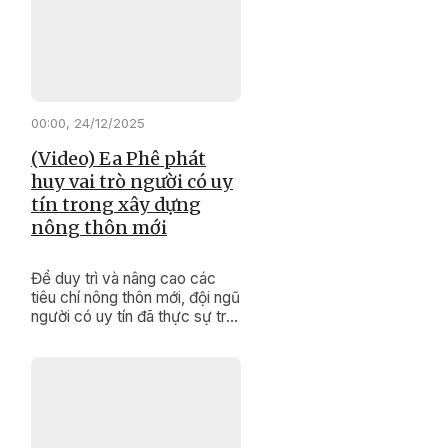
nội dung quan trọng, tạo cơ sở
pháp lý cho việc thực hiện
các mục tiêu phát triển kinh tế
- xã hội, đảm bảo quốc phòng
- an ninh của tỉnh trong năm
2026 và những năm tiếp theo.
00:00, 24/12/2025
(Video) Ea Phê phát
huy vai trò người có uy
tín trong xây dựng
nông thôn mới
Để duy trì và nâng cao các
tiêu chí nông thôn mới, đội ngũ
người có uy tín đã thực sự trở
thành những “cánh tay nối dài”
đắc lực của cấp ủy, chính
quyền, khơi dậy sức dân,
nâng cao đồng thuận xã hội
để thay đổi diện mạo buôn
làng.