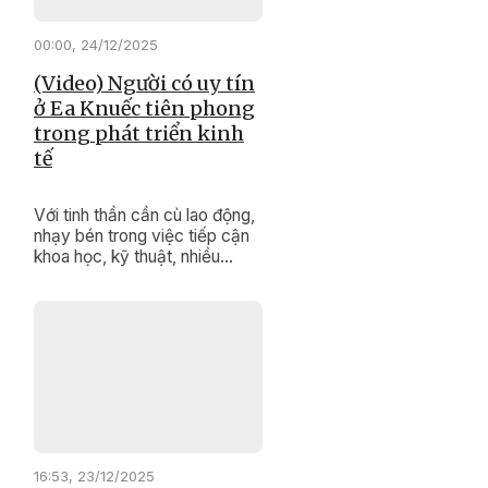
hóa sau hợp nhất tỉnh được
các đại biểu quan tâm, đặt
00:00, 24/12/2025
câu hỏi chất vấn.
(Video) Người có uy tín
ở Ea Knuếc tiên phong
trong phát triển kinh
tế
Với tinh thần cần cù lao động,
nhạy bén trong việc tiếp cận
khoa học, kỹ thuật, nhiều
người có uy tín ở xã Ea Knuếc
đã trở thành tấm gương tiêu
biểu trong phát triển kinh tế gia
đình; tích cực tuyên truyền,
vận động người dân vùng
đồng bào dân tộc thiểu số thi
đua lao động sản xuất để
nâng cao đời sống.
16:53, 23/12/2025