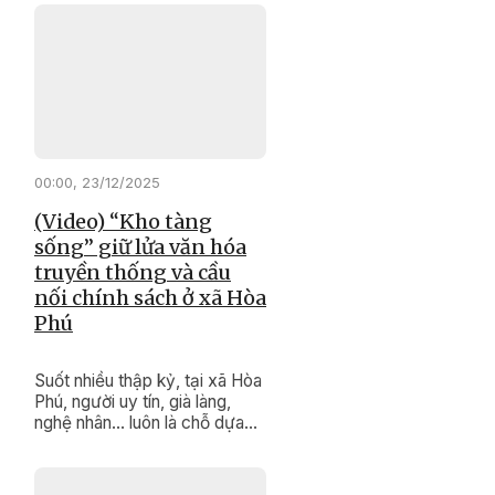
góp sức giữ gìn đoàn kết, thúc
đẩy phát triển kinh tế, bảo tồn
văn hóa truyền thống, xây
dựng cuộc sống bình yên, no
ấm cho buôn làng.
00:00, 23/12/2025
(Video) “Kho tàng
sống” giữ lửa văn hóa
truyền thống và cầu
nối chính sách ở xã Hòa
Phú
Suốt nhiều thập kỷ, tại xã Hòa
Phú, người uy tín, già làng,
nghệ nhân… luôn là chỗ dựa
tinh thần, là “kho tàng di sản
sống” vô giá của buôn làng.
Bằng uy tín và kinh nghiệm