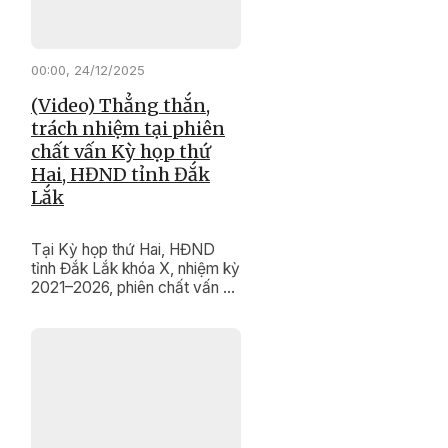
00:00, 24/12/2025
(Video) Thẳng thắn,
trách nhiệm tại phiên
chất vấn Kỳ họp thứ
Hai, HĐND tỉnh Đắk
Lắk
Tại Kỳ họp thứ Hai, HĐND
tỉnh Đắk Lắk khóa X, nhiệm kỳ
2021–2026, phiên chất vấn và
trả lời chất vấn diễn ra trong
không khí dân chủ, thẳng thắn,
trách nhiệm. Nhiều vấn đề
quan trọng liên quan đến phát
triển khoa học – công nghệ,
chuyển đổi số, cải cách hành
chính và bảo tồn, phát huy giá
trị di tích lịch sử, di sản văn