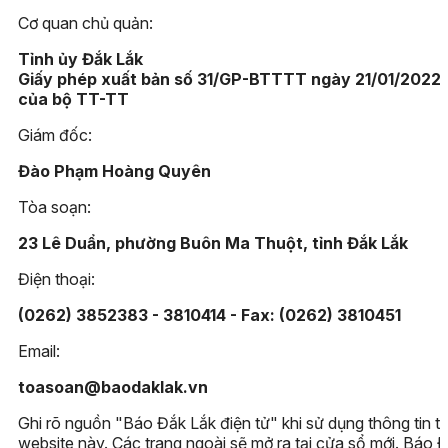
Cơ quan chủ quản:
Tỉnh ủy Đắk Lắk
Giấy phép xuất bản số 31/GP-BTTTT ngày 21/01/2022
của bộ TT-TT
Giám đốc:
Đào Phạm Hoàng Quyên
Tòa soạn:
23 Lê Duẩn, phường Buôn Ma Thuột, tỉnh Đắk Lắk
Điện thoại:
(0262) 3852383 - 3810414 - Fax: (0262) 3810451
Email:
toasoan@baodaklak.vn
Ghi rõ nguồn "Báo Đắk Lắk điện tử" khi sử dụng thông tin t
website này. Các trang ngoài sẽ mở ra tại cửa sổ mới. Báo 