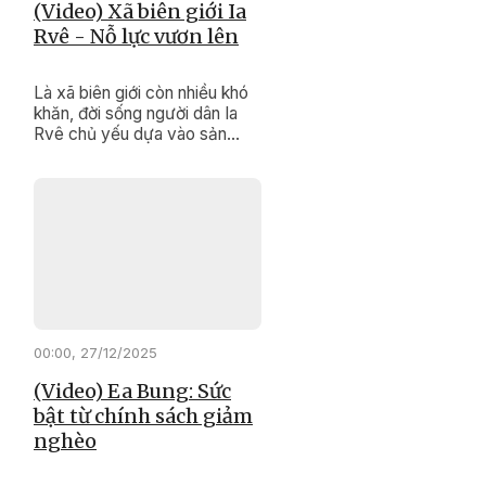
(Video) Xã biên giới Ia
Rvê - Nỗ lực vươn lên
Là xã biên giới còn nhiều khó
khăn, đời sống người dân Ia
Rvê chủ yếu dựa vào sản
xuất nông nghiệp, hạ tầng
chưa đồng bộ. Tuy nhiên, với
sự quan tâm đầu tư của Đảng,
Nhà nước cùng nỗ lực của
chính quyền và Nhân dân địa
phương, diện mạo xã biên giới
này đang từng bước đổi thay
rõ nét.
00:00, 27/12/2025
(Video) Ea Bung: Sức
bật từ chính sách giảm
nghèo