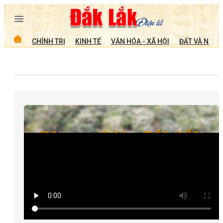
CHÍNH TRỊ
KINH TẾ
VĂN HÓA - XÃ HỘI
ĐẤT VÀ NGƯỜ