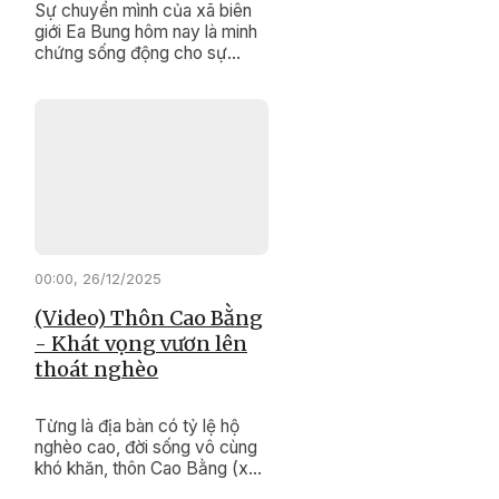
Sự chuyển mình của xã biên
giới Ea Bung hôm nay là minh
chứng sống động cho sự
đúng đắn, kịp thời của các
chính sách dân tộc, Chương
trình mục tiêu quốc gia giảm
nghèo bền vững.
00:00, 26/12/2025
(Video) Thôn Cao Bằng
- Khát vọng vươn lên
thoát nghèo
Từng là địa bàn có tỷ lệ hộ
nghèo cao, đời sống vô cùng
khó khăn, thôn Cao Bằng (xã
Krông Pắc ) hôm nay đang