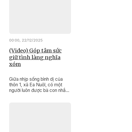
của mình, họ vừa là “cầu nối”
đưa chính sách đến gần dân,
vừa là biểu tượng sống động
trong công tác bảo tồn và
phát huy các giá trị văn hóa
truyền thống đặc sắc của
cộng đồng.
00:00, 22/12/2025
(Video) Góp tâm sức
giữ tình làng nghĩa
xóm
Giữa nhịp sống bình dị của
thôn 1, xã Ea Nuôl, có một
người luôn được bà con nhắc
đến bằng sự tin cậy và kính
trọng. Đó là ông Lưu Thanh
Giáp, người uy tín của thôn,
người đã hơn hai thập kỷ lặng
lẽ giữ bình yên cho thôn xóm.