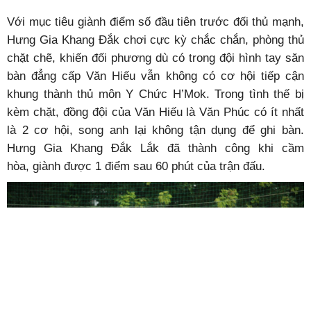
Với mục tiêu giành điểm số đầu tiên trước đối thủ mạnh,
Hưng Gia Khang Đắk chơi cực kỳ chắc chắn, phòng thủ
chặt chẽ, khiến đối phương dù có trong đội hình tay săn
bàn đẳng cấp Văn Hiếu vẫn không có cơ hội tiếp cận
khung thành thủ môn Y Chức H’Mok. Trong tình thế bị
kèm chặt, đồng đội của Văn Hiếu là Văn Phúc có ít nhất
là 2 cơ hội, song anh lại không tận dụng để ghi bàn.
Hưng Gia Khang Đắk Lắk đã thành công khi cầm
hòa, giành được 1 điểm sau 60 phút của trận đấu.