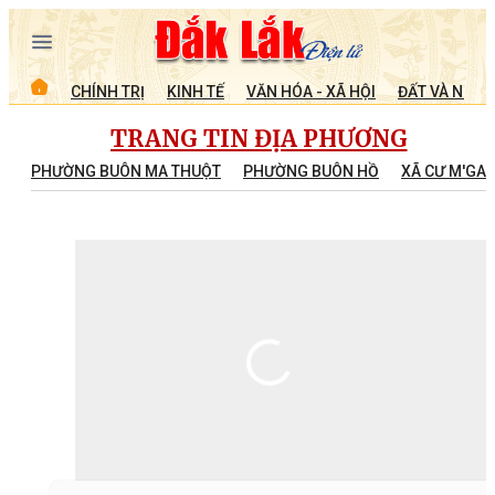
CHÍNH TRỊ
KINH TẾ
VĂN HÓA - XÃ HỘI
ĐẤT VÀ NGƯỜ
TRANG TIN ĐỊA PHƯƠNG
PHƯỜNG BUÔN MA THUỘT
PHƯỜNG BUÔN HỒ
XÃ CƯ M'GA