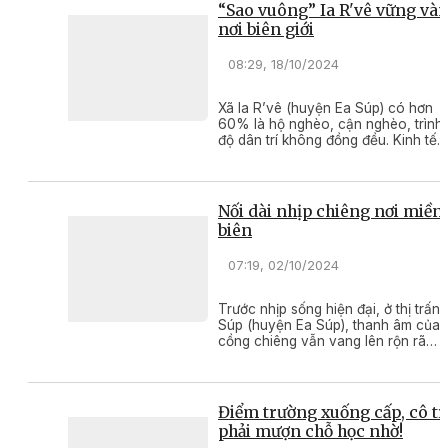
“Sao vuông” Ia R'vê vững và
nơi biên giới
08:29, 18/10/2024
Xã Ia R’vê (huyện Ea Súp) có hơn
60% là hộ nghèo, cận nghèo, trình
độ dân trí không đồng đều. Kinh tế
khó khăn; khí hậu khắc nghiệt; địa
bàn rộng, trong đó có những thôn
cách trung tâm xã trên 20 km, xã
cách trung tâm huyện 50 km…
Nối dài nhịp chiêng nơi miền
biên
07:19, 02/10/2024
Trước nhịp sống hiện đại, ở thị trấn 
Súp (huyện Ea Súp), thanh âm của
cồng chiêng vẫn vang lên rộn rã
trong các nghi lễ, lễ hội. Thế hệ trẻ
nơi đây đang được các nghệ nhân
trao truyền những giá trị văn hóa
truyền thống của dân tộc.
Điểm trường xuống cấp, cô tr
phải mượn chỗ học nhờ!