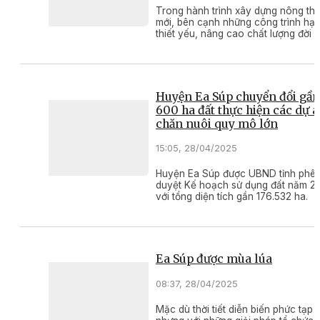
Trong hành trình xây dựng nông th
mới, bên cạnh những công trình hạ 
thiết yếu, nâng cao chất lượng đời 
văn hóa nông thôn được xem là yếu
quan trọng.
Huyện Ea Súp chuyển đổi gần
600 ha đất thực hiện các dự 
chăn nuôi quy mô lớn
15:05, 28/04/2025
Huyện Ea Súp được UBND tỉnh phê
duyệt Kế hoạch sử dụng đất năm 2
với tổng diện tích gần 176.532 ha.
Ea Súp được mùa lúa
08:37, 28/04/2025
Mặc dù thời tiết diễn biến phức tạp