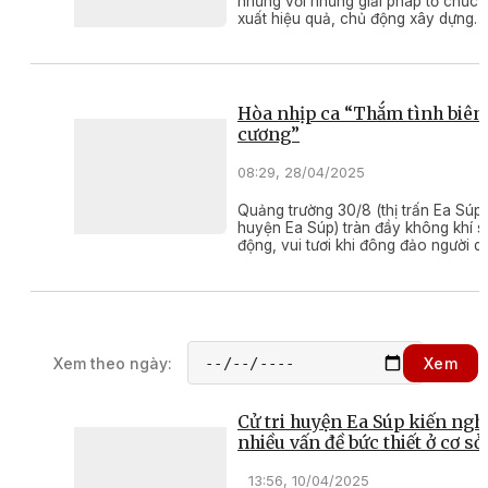
nhưng với những giải pháp tổ chức 
xuất hiệu quả, chủ động xây dựng
phương án cung cấp nguồn nước tư
nên vụ lúa Đông Xuân 2024 – 2025 
địa bàn huyện biên giới Ea Súp đã k
thúc thắng lợi.
Hòa nhịp ca “Thắm tình biên
cương”
08:29, 28/04/2025
Quảng trường 30/8 (thị trấn Ea Súp,
huyện Ea Súp) tràn đầy không khí s
động, vui tươi khi đông đảo người d
vùng biên đến với chương trình giao
hữu nghị “Thắm tình biên cương”
Xem theo ngày:
Xem
Cử tri huyện Ea Súp kiến ngh
nhiều vấn đề bức thiết ở cơ sở
13:56, 10/04/2025