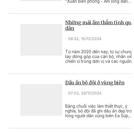
“Xuân biên phòng - Ấm lòng dân
bản” do bộ đội biên phòng phối hợp
với các đơn vị, địa phương tổ chức
năm nay đã mang đến niềm vui, hạ
phúc cho nhiều gia đình, nhiều đối
Những mái ấm thắm tình qu
tượng yếu thế trong cộng đồng.
dân
08:32, 15/12/2024
Từ năm 2020 đến nay, từ sự chung
tay đóng góp của cán bộ, nhân viê
chiến sĩ trong đơn vị và các nguồn
kinh phí khác, Đoàn Kinh tế Quốc
phòng 737 - Quân khu 5 đã xây
dựng, bàn giao hàng chục căn nhà
Tình nghĩa, ​​​​​​​
Dấu ấn bộ đội ở vùng biên
07:03, 29/11/2024
Bằng chuỗi việc làm thiết thực, ý
nghĩa, bộ đội đã ghi dấu ấn đẹp tro
lòng người dân vùng biên Ea Súp,
góp phần giúp bà con thêm hiểu biế
pháp luật, tạo đà vượt khó khăn,
vươn lên thoát nghèo bền vững.