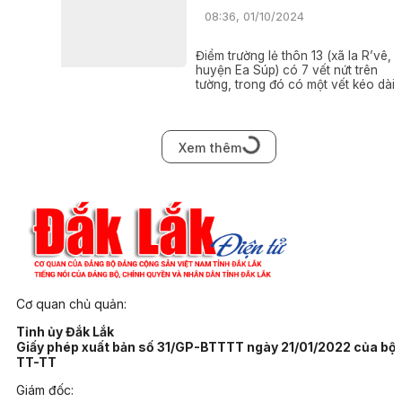
08:36, 01/10/2024
Điểm trường lẻ thôn 13 (xã Ia R’vê,
huyện Ea Súp) có 7 vết nứt trên
tường, trong đó có một vết kéo dài 
trần lớp học xuống tới nền đất; một 
xà gồ bị mối mọt có nguy cơ sụp bấ
cứ lúc nào
Xem thêm
Cơ quan chủ quản:
Tỉnh ủy Đắk Lắk
Giấy phép xuất bản số 31/GP-BTTTT ngày 21/01/2022 của bộ
TT-TT
Giám đốc: