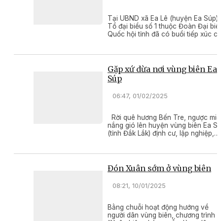
Tại UBND xã Ea Lê (huyện Ea Súp),
Tổ đại biểu số 1 thuộc Đoàn Đại biể
Quốc hội tỉnh đã có buổi tiếp xúc c
tri trước Kỳ họp thứ Chín, Quốc hội
khóa XV.
Gặp xứ dừa nơi vùng biên Ea
Súp
06:47, 01/02/2025
Rời quê hương Bến Tre, ngược miề
nắng gió lên huyện vùng biên Ea S
(tỉnh Đắk Lắk) định cư, lập nghiệp,
trong lòng mỗi người con xứ dừa
mang theo bao khát vọng và cả nỗi
niềm khắc khoải nhớ quê hương.
Đón Xuân sớm ở vùng biên
08:21, 10/01/2025
Bằng chuỗi hoạt động hướng về
người dân vùng biên, chương trình