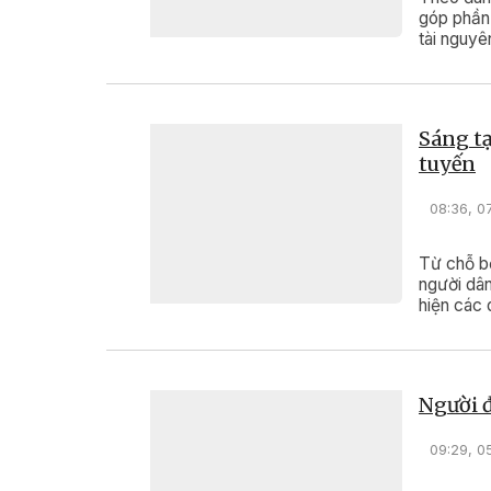
góp phần 
tài nguyê
phát huy 
Sáng tạ
tuyến
08:36, 0
Từ chỗ bỡ
người dâ
hiện các 
Người 
09:29, 0