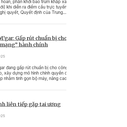
 hoan, phấn khởi bao trùm khắp xã
i) khi diễn ra điểm cầu trực tuyến
ghị quyết, Quyết định của Trung
hương về sáp nhập đơn vị hành chính
 xã, kết thúc hoạt động đơn vị hành
ện, thành lập tổ chức đảng, chỉ định
D, UBND, Ủy ban MTTQ Việt Nam
’gar: Gấp rút chuẩn bị cho
​​​​​
h mạng” hành chính
025
ar đang gấp rút chuẩn bị cho công
, xây dựng mô hình chính quyền địa
p nhằm tinh gọn bộ máy, nâng cao
 lý nhà nước.
nh liên tiếp gặp tai ương
025