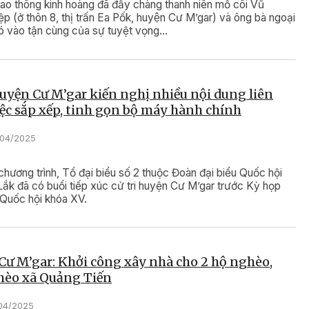
iao thông kinh hoàng đã đẩy chàng thanh niên mồ côi Vũ
p (ở thôn 8, thị trấn Ea Pốk, huyện Cư M’gar) và ông bà ngoại
ó vào tận cùng của sự tuyệt vọng…
huyện Cư M’gar kiến nghị nhiều nội dung liên
ệc sắp xếp, tinh gọn bộ máy hành chính
0/04/2025
chương trình, Tổ đại biểu số 2 thuộc Đoàn đại biểu Quốc hội
Lắk đã có buổi tiếp xúc cử tri huyện Cư M’gar trước Kỳ họp
 Quốc hội khóa XV.
ư M’gar: Khởi công xây nhà cho 2 hộ nghèo,
hèo xã Quảng Tiến
/04/2025