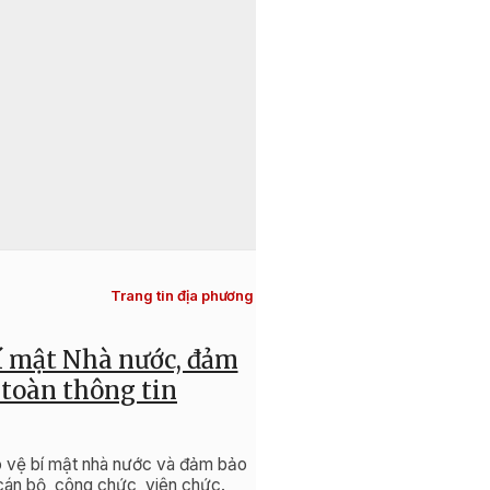
20:18, 13/07/2026
Trang tin địa phương
bí mật Nhà nước, đảm
Xã Cư M'gar nâ
 toàn thông tin
o vệ bí mật nhà nước và đảm bảo
Ban đại diện Hội đồng q
 cán bộ, công chức, viên chức.
giá công tác thường kỳ qu