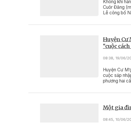
Không khí hân
Cuôr Đăng (mớ
Lễ công bố N
ương và địa p
cấp tỉnh, cấp
chính cấp huy
cấp ủy, HĐN
Huyện Cư M
tỉnh, xã, phường. ​​
“cuộc các
08:38, 19/06/2
Huyện Cư M’g
cuộc sáp nhập
phương hai cấ
hiệu quả quản
Một gia đì
08:45, 10/06/2