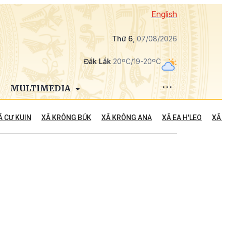
English
Thứ 6
, 07/08/2026
Đắk Lắk
20ºC/19-20ºC
MULTIMEDIA
Ã CƯ KUIN
XÃ KRÔNG BÚK
XÃ KRÔNG ANA
XÃ EA H'LEO
XÃ 