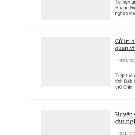
Tai nạn g
Hoàng Hiệ
nghèo kh
Cử tri 
quan vi
19:01, 1
Tiếp tục 
tỉnh Đắk 
thứ Chín,
Huyện C
cận ng
15:11, 01