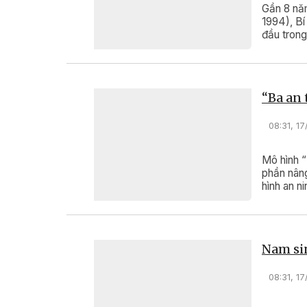
Gần 8 nă
1994), Bí
đầu trong
vững mạn
“Ba an 
08:31, 1
Mô hình “
phần nâng
hình an ni
Nam sinh
08:31, 1