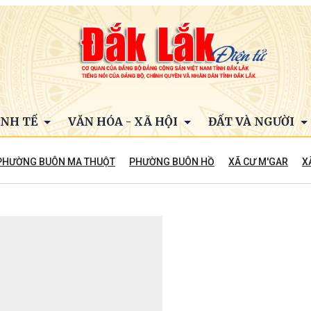
INH TẾ
VĂN HÓA - XÃ HỘI
ĐẤT VÀ NGƯỜI
PHƯỜNG BUÔN MA THUỘT
PHƯỜNG BUÔN HỒ
XÃ CƯ M'GAR
X