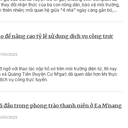
thay đổi nhận thức của bà con nông dân, bảo vệ môi trường,
n thiên nhiên; mối quan hệ giữa "4 nhà" ngày càng gắn bó,
hiệu quả.
o để nâng cao tỷ lệ sử dụng dịch vụ công trực
7/05/2025
 ngỡ với thao tác nộp hồ sơ trên môi trường điện tử, thì nay
n xã Quảng Tiến (huyện Cư M’gar) đã quen dần hơn khi thực
dịch vụ công trực tuyến.
đi đầu trong phong trào thanh niên ở Ea M'nang
5/05/2025