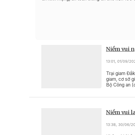
Niềm vui n
13:01, 01/09/20
Trại giam Đắk
giam, cơ sở g
Bộ Công an (đ
Lễ công bố và
thời hạn của
dịp Quốc khá
Niềm vui l
13:38, 30/06/2