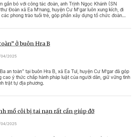
m gắn bó với công tác đoàn, anh Trịnh Ngọc Khánh (SN
 thư Đoàn xã Ea M’nang, huyện Cư M'gar luôn xung kích, đi
 các phong trào tuổi trẻ, góp phần xây dựng tổ chức đoàn
h.
toàn” ở buôn Hra B
7/04/2025
Ba an toàn” tại buôn Hra B, xã Ea Tul, huyện Cư M’gar đã góp
 cao ý thức chấp hành pháp luật của người dân, giữ vững tình
nh trật tự địa phương.
 mồ côi bị tai nạn rất cần giúp đỡ
7/04/2025