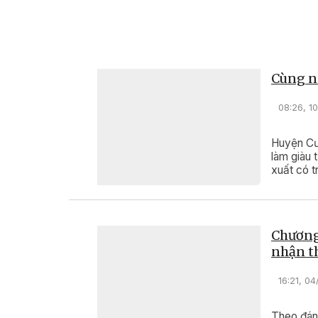
Trong 2 năm qu
nhỏ của chị L
Quảng Hiệp (h
dồn dập khiến
dằng dặc nư
Cùng nô
08:26, 1
Huyện Cư 
làm giàu 
xuất có t
bền vững
Chương
nhận t
16:21, 0
Theo đán