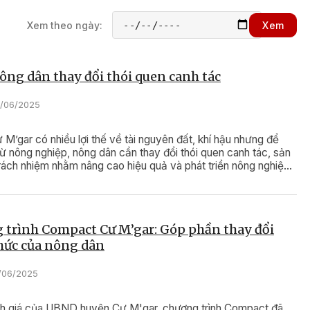
a, tai ương liên tiếp ập đến gia đình
uân Thị Điệp, ở thôn Hiệp Đạt, xã
Xem theo ngày:
Xem
uyện Cư M’gar). Bệnh tật và tai nạn
 gia đình chị sống trong chuỗi ngày
ớc mắt…
ng dân thay đổi thói quen canh tác
0/06/2025
M’gar có nhiều lợi thế về tài nguyên đất, khí hậu nhưng để
từ nông nghiệp, nông dân cần thay đổi thói quen canh tác, sản
rách nhiệm nhằm nâng cao hiệu quả và phát triển nông nghiệp
.
 trình Compact Cư M’gar: Góp phần thay đổi
hức của nông dân
4/06/2025
h giá của UBND huyện Cư M'gar, chương trình Compact đã