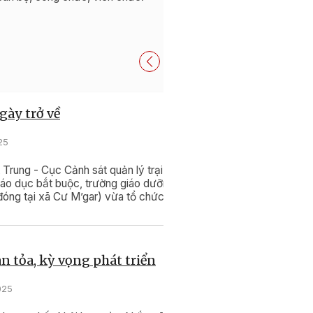
gày trở về
25
 Trung - Cục Cảnh sát quản lý trại
iáo dục bắt buộc, trường giáo dưỡng,
óng tại xã Cư M’gar) vừa tổ chức
 trao quyết định đặc xá, tha tù trước
 Chủ tịch nước cho các phạm nhân
nh.
an tỏa, kỳ vọng phát triển
025