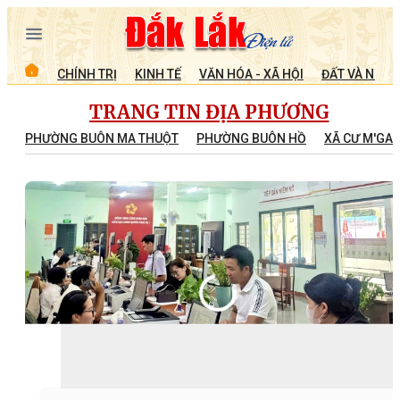
CHÍNH TRỊ
KINH TẾ
VĂN HÓA - XÃ HỘI
ĐẤT VÀ NGƯỜ
TRANG TIN ĐỊA PHƯƠNG
PHƯỜNG BUÔN MA THUỘT
PHƯỜNG BUÔN HỒ
XÃ CƯ M'GA