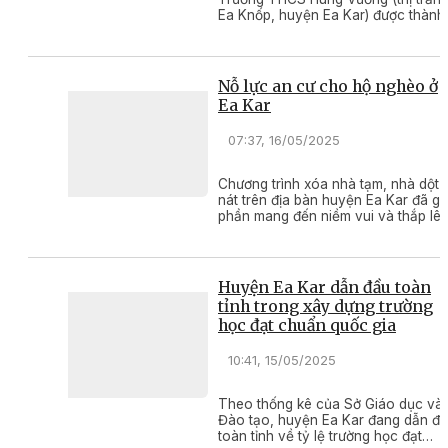
Ea Knốp, huyện Ea Kar) được thành
lập vào tháng 9/2022 với hình thức
sinh hoạt đa dạng, phong phú.
Nỗ lực an cư cho hộ nghèo ở
Ea Kar
07:37, 16/05/2025
Chương trình xóa nhà tạm, nhà dột
nát trên địa bàn huyện Ea Kar đã g
phần mang đến niềm vui và thắp lê
hy vọng, biến ước mơ an cư của hộ
nghèo thành hiện thực, giúp họ có
thêm động lực phấn đấu vươn lên ổ
định cuộc sống.
Huyện Ea Kar dẫn đầu toàn
tỉnh trong xây dựng trường
học đạt chuẩn quốc gia
10:41, 15/05/2025
Theo thống kê của Sở Giáo dục và
Đào tạo, huyện Ea Kar đang dẫn đ
toàn tỉnh về tỷ lệ trường học đạt