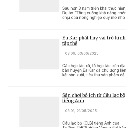
Sau hơn 3 năm triển khai thực hiện,
Dự án “Tăng cường khả năng chốn
chịu của nông nghiệp quy mô nhỏ đ
với an ninh nguồn nước do biến đổi
khí hậu khu vực Tây Nguyên và Na
Trung Bộ” đã giúp nhiều hộ gia đình
trên địa bàn huyện Ea Kar sản xuất
Ea Kar phát huy vai trò kinh 
nông nghiệp bền vững và thích ứng
tập thể
với biến đổi khí hậu.
08:06, 03/06/2025
Các hợp tác xã, tổ hợp tác trên địa
bàn huyện Ea Kar đã chủ động liên
kết sản xuất, tiêu thụ sản phẩm để
nâng cao chất lượng, giá trị và sức
cạnh tranh, tăng thu nhập cho các
thành viên.
Sân chơi bổ ích từ Câu lạc bộ
tiếng Anh
08:01, 21/05/2025
Câu lạc bộ (CLB) tiếng Anh của
Trường THCS Hùng Vương (thị trấn