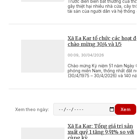
Trước diễn biến bất thường của thời t
gây thiệt hại nhiều nhà cửa, cây trồ
tài sản của người dân và hệ thống đ
UBND xã Ea Kar đã khẩn trương hu
động lực lượng triển khai các biện 
ứng phó, hỗ trợ người dân khắc phụ
hậu quả.
Xã Ea Kar tổ chức các hoạt đ
chào mừng 30/4 và 1/5
00:09, 30/04/2026
Chào mừng Kỷ niệm 51 năm Ngày Gi
phóng miền Nam, thống nhất đất n
(30/4/1975 – 30/4/2026) và 140 nă
Ngày Quốc tế Lao động (1/5/1886 –
1/5/2026), trong 3 ngày (từ 27 đến 
UBND xã Ea Kar đã tổ chức Giải bó
chuyền nam, đua thuyền rồng và t
Kayak.
Xem theo ngày:
Xem
Xã Ea Kar: Tổng giá trị sản
xuất quý 1 tăng 9,91% so với
cùng kỳ