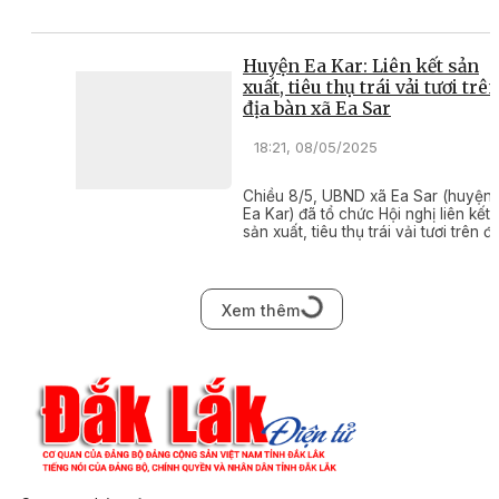
chuẩn quốc gia ở các bậc Mầm non
Tiểu học, THCS.
Huyện Ea Kar: Liên kết sản
xuất, tiêu thụ trái vải tươi trê
địa bàn xã Ea Sar
18:21, 08/05/2025
Chiều 8/5, UBND xã Ea Sar (huyện
Ea Kar) đã tổ chức Hội nghị liên kết
sản xuất, tiêu thụ trái vải tươi trên đị
bàn xã Ea Sar năm 2025. ​​​​​​​
Xem thêm