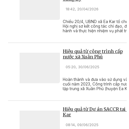
18:42, 20/04/2026
Chiều 20/4, UBND xã Ea Kar tổ chứ
Hội nghị sơ kết công tác chỉ đạo, đi
hành và thực hiện nhiệm vụ phát tri
kinh tế - xã hội, bảo đảm quốc phò
- an ninh quý 1, triển khai nhiệm vụ
trọng tâm năm quý 2/2026.
Hiệu quả từ công trình cấp
nước xã Xuân Phú
05:20, 30/06/2025
Hoàn thành và đưa vào sử dụng và
cuối năm 2023, Công trình cấp nướ
tập trung xã Xuân Phú (huyện Ea Ka
đã giúp hàng trăm hộ dân xã Xuân
Phú và xã Cư Huê được sử dụng
nguồn nước hợp vệ sinh.
Hiệu quả từ Dự án SACCR tại 
Kar
08:14, 09/06/2025