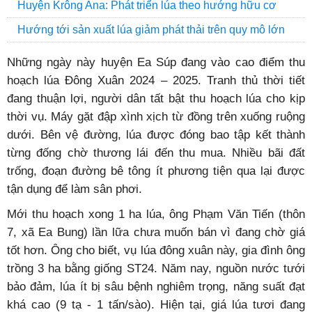
Huyện Krông Ana: Phát triển lúa theo hướng hữu cơ
Hướng tới sản xuất lúa giảm phát thải trên quy mô lớn
Những ngày này huyện Ea Súp đang vào cao điểm thu
hoạch lúa Đông Xuân 2024 – 2025. Tranh thủ thời tiết
đang thuận lợi, người dân tất bật thu hoạch lúa cho kịp
thời vụ. Máy gặt đập xình xịch từ đồng trên xuống ruộng
dưới. Bên vệ đường, lúa được đóng bao tập kết thành
từng đống chờ thương lái đến thu mua. Nhiều bãi đất
trống, đoạn đường bê tông ít phương tiện qua lại được
tận dụng để làm sân phơi.
Mới thu hoạch xong 1 ha lúa, ông Phạm Văn Tiến (thôn
7, xã Ea Bung) lần lữa chưa muốn bán vì đang chờ giá
tốt hơn. Ông cho biết, vụ lúa đông xuân này, gia đình ông
trồng 3 ha bằng giống ST24. Năm nay, nguồn nước tưới
bảo đảm, lúa ít bị sâu bệnh nghiêm trọng, năng suất đạt
khá cao (9 tạ - 1 tấn/sào). Hiện tại, giá lúa tươi đang