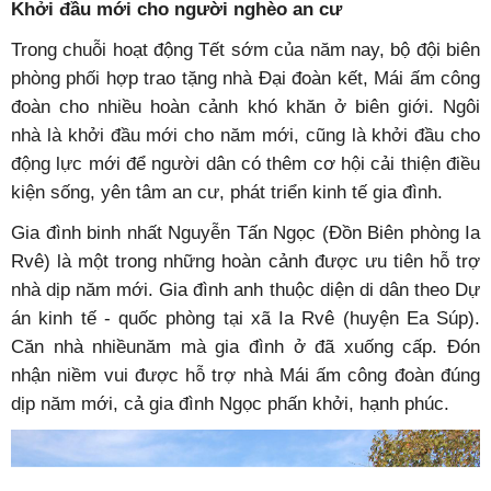
Khởi đầu mới
cho người nghèo an cư
Trong chuỗi hoạt động Tết sớm của năm nay, bộ đội biên
phòng phối hợp trao tặng nhà Đại đoàn kết, Mái ấm công
đoàn cho nhiều hoàn cảnh khó khăn ở biên giới. Ngôi
nhà là khởi đầu mới cho năm mới, cũng là khởi đầu cho
động lực mới để người dân có thêm cơ hội cải thiện điều
kiện sống, yên tâm an cư, phát triển kinh tế gia đình.
Gia đình binh nhất Nguyễn Tấn Ngọc (Đồn Biên phòng Ia
Rvê) là một trong những hoàn cảnh được ưu tiên hỗ trợ
nhà dịp năm mới. Gia đình anh thuộc diện di dân theo Dự
án kinh tế - quốc phòng tại xã Ia Rvê (huyện Ea Súp).
Căn nhà nhiềunăm mà gia đình ở đã xuống cấp. Đón
nhận niềm vui được hỗ trợ nhà Mái ấm công đoàn đúng
dịp năm mới, cả gia đình Ngọc phấn khởi, hạnh phúc.