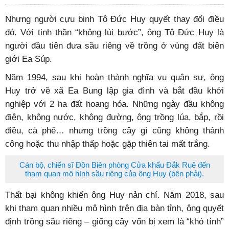
Nhưng người cựu binh Tô Đức Huy quyết thay đổi điều
đó. Với tinh thần “không lùi bước”, ông Tô Đức Huy là
người đầu tiên đưa sầu riêng về trồng ở vùng đất biên
giới Ea Súp.
Năm 1994, sau khi hoàn thành nghĩa vụ quân sự, ông
Huy trở về xã Ea Bung lập gia đình và bắt đầu khởi
nghiệp với 2 ha đất hoang hóa. Những ngày đầu không
điện, không nước, không đường, ông trồng lúa, bắp, rồi
điều, cà phê… nhưng trồng cây gì cũng không thành
công hoặc thu nhập thấp hoặc gặp thiên tai mất trắng.
Cán bộ, chiến sĩ Đồn Biên phòng Cửa khẩu Đắk Ruê đến
tham quan mô hình sầu riêng của ông Huy (bên phải).
Thất bại không khiến ông Huy nản chí. Năm 2018, sau
khi tham quan nhiều mô hình trên địa bàn tỉnh, ông quyết
định trồng sầu riêng – giống cây vốn bị xem là “khó tính”