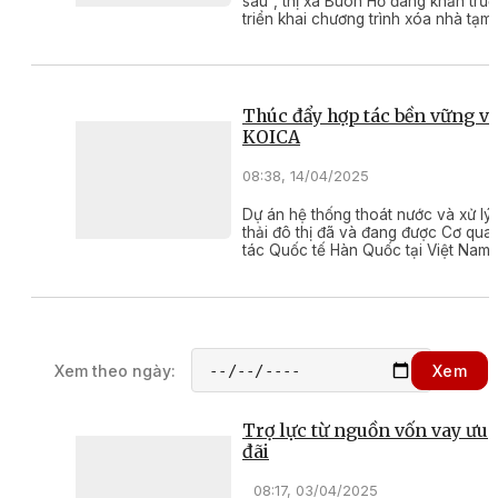
sau”, thị xã Buôn Hồ đang khẩn trư
triển khai chương trình xóa nhà tạm
dột nát trên địa bàn, giúp các hộ d
hoàn cảnh khó khăn sớm ổn định c
sống.
Thúc đẩy hợp tác bền vững vớ
KOICA
08:38, 14/04/2025
Dự án hệ thống thoát nước và xử lý
thải đô thị đã và đang được Cơ quan
tác Quốc tế Hàn Quốc tại Việt Nam
(KOICA) phối hợp với UBND tỉnh triể
khai tại thị xã Buôn Hồ bằng nguồn
ODA không hoàn lại.
Xem theo ngày:
Xem
Trợ lực từ nguồn vốn vay ưu
đãi
08:17, 03/04/2025