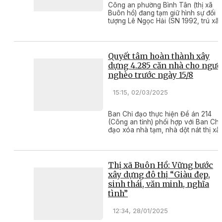
Công an phường Bình Tân (thị xã
Buôn hồ) đang tạm giữ hình sự đối
tượng Lê Ngọc Hải (SN 1992, trú xã
Bình Thuận, thị xã Buôn Hồ) để điều
tra, xử lý về hành vi cướp giật tài sả
Quyết tâm hoàn thành xây
dựng 4.285 căn nhà cho ngườ
nghèo trước ngày 15/8
15:15, 02/03/2025
Ban Chỉ đạo thực hiện Đề án 214
(Công an tỉnh) phối hợp với Ban Chỉ
đạo xóa nhà tạm, nhà dột nát thị xã
Buôn Hồ đã tổ chức lễ khởi công x
nhà tạm, nhà dột nát cho hộ ông Y
Thăn Ksơr (buôn Kmiên, xã Ea
Drông, thị xã Buôn Hồ).
Thị xã Buôn Hồ: Vững bước
xây dựng đô thị “Giàu đẹp,
sinh thái, văn minh, nghĩa
tình”
12:34, 28/01/2025