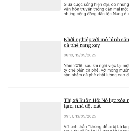
Giữa cuộc sống hiện đại, có những g
văn hóa truyền thống dần mai một
nhưng cộng đồng dân tộc Nùng ở x
Siên (thị xã Buôn Hồ) vẫn lưu giữ và
huy điệu hát sli – nét văn hóa đặc t
một phần không thể thiếu trong đời
tinh thần của người dân bao thế hệ.
Khởi nghiệp với mô hình sản 
cà phê rang xay
08:10, 15/05/2025
Năm 2018, sau khi nghỉ việc tại một
ty chế biến cà phê, với mong muốn
sản phẩm cà phê chất lượng cao đế
người tiêu dùng, ông Lê Trọng Tuấn
Bình Thuận, thị xã Buôn Hồ) quyết 
đầu tư hàng trăm triệu đồng mua m
rang và tự mày mò làm ra những sả
phẩm cà phê với hương vị đậm đà, 
Thị xã Buôn Hồ: Nỗ lực xóa n
quên.
tạm, nhà dột nát
09:51, 13/05/2025
Với tinh thần “không để ai bị bỏ lại p