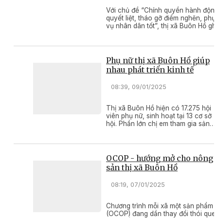
Với chủ đề “Chính quyền hành độn
quyết liệt, tháo gỡ điểm nghẽn, phụ
vụ nhân dân tốt”, thị xã Buôn Hồ ghi
dấu ấn mạnh mẽ trong năm 2024 vớ
nhiều kết quả nổi bật.
Phụ nữ thị xã Buôn Hồ giúp
nhau phát triển kinh tế
08:39, 09/01/2025
Thị xã Buôn Hồ hiện có 17.275 hội
viên phụ nữ, sinh hoạt tại 13 cơ sở
hội. Phần lớn chị em tham gia sản
xuất nông nghiệp và buôn bán nhỏ,
cuộc sống còn nhiều khó khăn nên
rất cần sự hỗ trợ để phát triển kinh t
OCOP - hướng mở cho nông
sản thị xã Buôn Hồ
08:19, 07/01/2025
Chương trình mỗi xã một sản phẩm
(OCOP) đang dần thay đổi thói que