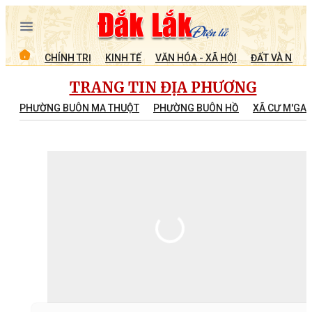
CHÍNH TRỊ
KINH TẾ
VĂN HÓA - XÃ HỘI
ĐẤT VÀ NGƯỜ
TRANG TIN ĐỊA PHƯƠNG
PHƯỜNG BUÔN MA THUỘT
PHƯỜNG BUÔN HỒ
XÃ CƯ M'GA