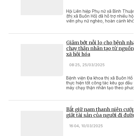
Hội Liên hiệp Phụ nữ xã Bình Thuận
(thị xã Buôn Hồ) đã hỗ trợ nhiều hội
viên phụ nữ nghèo, hoàn cảnh khó
khăn tiếp cận được nguồn vốn vay 
đãi từ Ngân hàng Chính sách xã hội.
Giảm bớt nỗi lo cho bệnh nh
chạy thận nhân tạo từ nguồn
xã hội hóa
08:25, 25/03/2025
Bệnh viện Đa khoa thị xã Buôn Hồ 
thực hiện tốt công tác kêu gọi đầu t
máy chạy thận nhân tạo theo phươ
thức xã hội hóa, góp phần quan trọ
trong việc chăm sóc sức khỏe và
điều trị cho người bệnh.
Bắt giữ nam thanh niên cướp
giật tài sản của người đi đườ
16:04, 10/03/2025