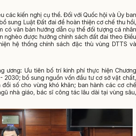
 các kiến nghị cụ thể. Đối với Quốc hội và Ủy ba
ổ sung Luật Đất đai để hoàn thiện cơ chế thu hồi
m có văn bản hướng dẫn cụ thể đối tượng cá nhâ
ận nghèo được hưởng chính sách đất đai theo Điề
 thiện hệ thống chính sách đặc thù vùng DTTS v
g ương: Ưu tiên bố trí kinh phí thực hiện Chươn
 - 2030; bổ sung nguồn vốn đầu tư cơ sở vật chất
ển đổi số cho vùng khó khăn; ban hành các cơ ch
ngũ nhà giáo, bác sĩ công tác lâu dài tại vùng sâu