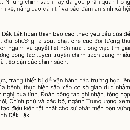
ua. Những chính sách này đã góp phần quan trọn
inh kế, nâng cao dân trí và bảo đảm an sinh xã hộ
 Đắk Lắk hoàn thiện báo cáo theo yêu cầu của đ
h, địa phương rà soát chặt chẽ các đối tượng th
ên ngành và quyết liệt hơn nữa trong việc tìm giả
ường công tác tuyên truyền chính sách bằng nhiề
 tiếp cận các chính sách.
c, trang thiết bị để vận hành các trường học liê
a bệnh; thực hiện sắp xếp cơ sở giáo dục nhằ
ến nghị của tỉnh, Đoàn công tác ghi nhận, tổng hợ
ội, Chính phủ và các bộ, ngành Trung ương xe
tạo điều kiện tốt nhất cho sự phát triển bền vữn
ỉnh Đắk Lắk.