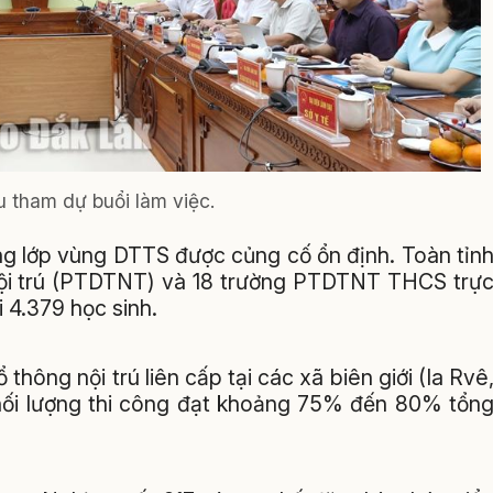
u tham dự buổi làm việc.
ng lớp vùng DTTS được củng cố ổn định. Toàn tỉn
 nội trú (PTDTNT) và 18 trường PTDTNT THCS trự
 4.379 học sinh.
thông nội trú liên cấp tại các xã biên giới (Ia Rvê
khối lượng thi công đạt khoảng 75% đến 80% tổn