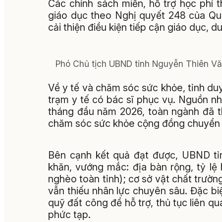
Các chính sách miễn, hỗ trợ học phí 
giáo dục theo Nghị quyết 248 của Quốc
cải thiện điều kiện tiếp cận giáo dục, du
Phó Chủ tịch UBND tỉnh Nguyễn Thiên Văn 
Về y tế và chăm sóc sức khỏe, tỉnh duy
trạm y tế có bác sĩ phục vụ. Nguồn nhâ
tháng đầu năm 2026, toàn ngành đã th
chăm sóc sức khỏe cộng đồng chuyển bi
Bên cạnh kết quả đạt được, UBND tỉ
khăn, vướng mắc: địa bàn rộng, tỷ l
nghèo toàn tỉnh); cơ sở vật chất trường
vẫn thiếu nhân lực chuyên sâu. Đặc bi
quỹ đất công để hỗ trợ, thủ tục liên q
phức tạp.