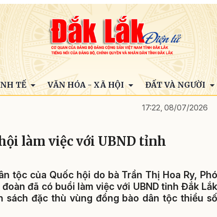
INH TẾ
VĂN HÓA - XÃ HỘI
ĐẤT VÀ NGƯỜI
17:22, 08/07/2026
hội làm việc với UBND tỉnh
ân tộc của Quốc hội do bà Trần Thị Hoa Ry, Ph
 đoàn đã có buổi làm việc với UBND tỉnh Đắk Lắ
ính sách đặc thù vùng đồng bào dân tộc thiểu s