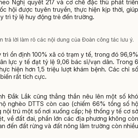
theo Nghị quyết 217 và cơ chế đặc thù phát triể
 hội được tuyên truyền, thực hiện kịp thời, giú
y trì tỷ lệ huy động trẻ đến trường.
trả lời làm rõ các nội dung của Đoàn công tác lưu ý.
 trì ổn định 100% xã có trạm y tế, trong đó 96,9
n lực y tế đạt tỷ lệ 9,06 bác sĩ/vạn dân. Trong 
ực hiện hơn 1,5 triệu lượt khám bệnh. Các chỉ s
ến rất tích cực.
nh Đắk Lắk cũng thẳng thắn nêu lên một số kh
ệ hộ nghèo DTTS còn cao (chiếm 66% tổng số h
 nội trú một số nơi xuống cấp; hệ thống y tế cơ s
ệt, về đất đai, phần lớn các địa phương không cò
uan đến đất rừng và đất nông lâm trường còn nhiề