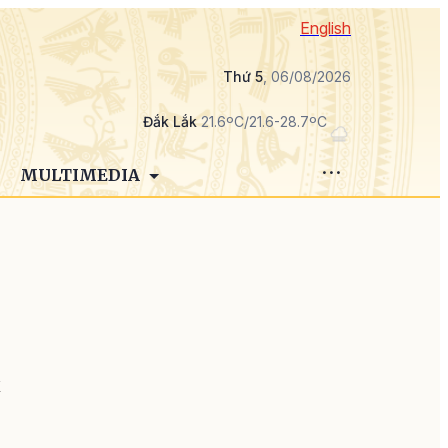
English
Thứ 5
, 06/08/2026
Đắk Lắk
21.6ºC/21.6-28.7ºC
MULTIMEDIA
ó
k
ố