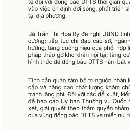
tế đối với đồng bào DTTS thời gian q
vào việc ổn định đời sống, phát triển s
tại địa phương.
Bà Trần Thị Hoa Ry đề nghị UBND tỉnh
cương; tiếp tục chỉ đạo các sở, ngàn
hưởng, tăng cường hiệu quả phối hợp li
pháp tháo gỡ khó khăn nội tại; tăng c
hình thức để đồng bào DTTS nắm bắt và
Tỉnh cần quan tâm bố trí nguồn nhân lự
cấp và nâng cao chất lượng khám chữ
tránh lãng phí. Đối với các đề xuất, ki
để báo cáo Ủy ban Thường vụ Quốc h
xét, giải quyết theo thẩm quyền nhằm 
của vùng đồng bào DTTS và miền núi t