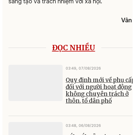
sáng tạo và trách nhiệm với xã hội.
Vân 
ĐỌC NHIỀU
03:49, 07/08/2026
Quy định mới về phụ cấp
đối với người hoạt động
không chuyên trách ở
thôn, tổ dân phố
03:48, 06/08/2026