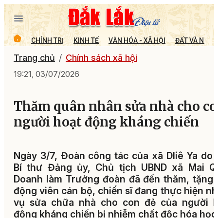
CHÍNH TRỊ
KINH TẾ
VĂN HÓA - XÃ HỘI
ĐẤT VÀ NGƯỜ
Trang chủ
Chính sách xã hội
19:21, 03/07/2026
Thăm quân nhân sửa nhà cho c
người hoạt động kháng chiến
Ngày 3/7, Đoàn công tác của xã Dliê Ya do
Bí thư Đảng ủy, Chủ tịch UBND xã Mai Q
Doanh làm Trưởng đoàn đã đến thăm, tặng
động viên cán bộ, chiến sĩ đang thực hiện n
vụ sửa chữa nhà cho con đẻ của người h
động kháng chiến bị nhiễm chất độc hóa học