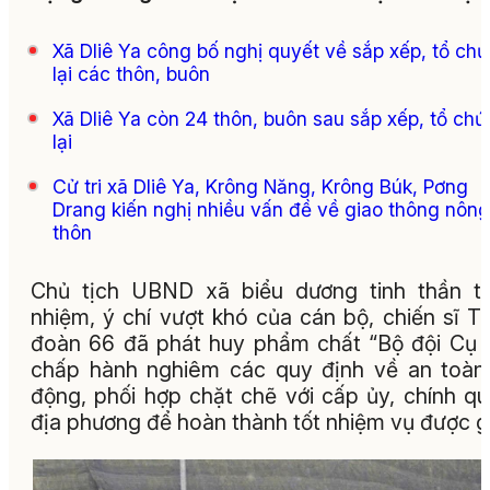
Xã Dliê Ya công bố nghị quyết về sắp xếp, tổ ch
lại các thôn, buôn
Xã Dliê Ya còn 24 thôn, buôn sau sắp xếp, tổ chứ
lại
Cử tri xã Dliê Ya, Krông Năng, Krông Búk, Pơng
Drang kiến nghị nhiều vấn đề về giao thông nông
thôn
Chủ tịch UBND xã biểu dương tinh thần t
nhiệm, ý chí vượt khó của cán bộ, chiến sĩ T
đoàn 66 đã phát huy phẩm chất “Bộ đội Cụ 
chấp hành nghiêm các quy định về an toàn
động, phối hợp chặt chẽ với cấp ủy, chính q
địa phương để hoàn thành tốt nhiệm vụ được g