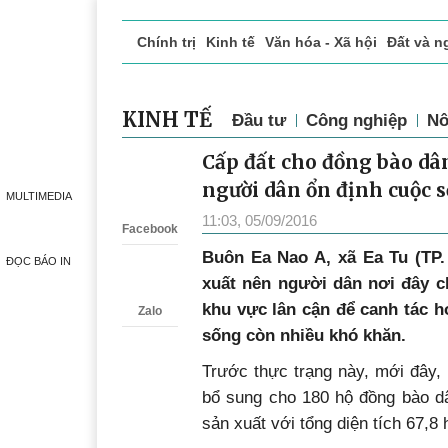
Chính trị
Kinh tế
Văn hóa - Xã hội
Đất và n
Doanh nghiệp giới thiệu
Phóng sự - Ký sự
Đ
KINH TẾ
Đầu tư
Công nghiệp
Nô
Cấp đất cho đồng bào dân
Zalo
người dân ổn định cuộc 
MULTIMEDIA
11:03, 05/09/2016
Facebook
Buôn Ea Nao A, xã Ea Tu (TP.
ĐỌC BÁO IN
xuất nên người dân nơi đây c
khu vực lân cận để canh tác 
Zalo
sống còn nhiều khó khăn.
Trước thực trạng này, mới đây,
bổ sung cho 180 hộ đồng bào dâ
sản xuất với tổng diện tích 67,8