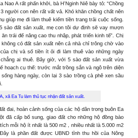
 Nao A rất phấn khởi, bà H’Nginh Niê bày tỏ: “Chồng
 3 người con nên rất vất vả. Khó khăn chồng chất nên
ụ giúp mẹ đi làm thuê kiếm tiền trang trải cuộc sống.
 sào đất sản xuất, mẹ con tôi dự định sẽ vay mượn
ăn trái để nâng cao thu nhập, phát triển kinh tế”. Chị
 không có đất sản xuất nên cả nhà chỉ trông chờ vào
ủa chị và số tiền ít ỏi đi làm thuê vào những ngày
hẳng ai thuê. Bây giờ, với 5 sào đất sản xuất vừa
ế hoạch cụ thể: trước mắt trồng sắn và ngô trên diện
ộc sống hàng ngày, còn lại 3 sào trồng cà phê xen sầu
i.
, xã Ea Tu làm thủ tục nhận đất sản xuất.
 đất đai, hoàn cảnh sống của các hộ dân trong buôn Ea
t đã cấp bổ sung, giao đất cho những hộ đồng bào
 tích mỗi hộ ít nhất là 500 m2 , nhiều nhất là 5.000 m2
 Đây là phần đất được UBND tỉnh thu hồi của Nông