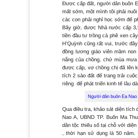
Được cấp đất, người dân buôn Ea
mất sớm, một mình tôi phải nuôi
các con phải nghỉ học sớm để ph
Bây giờ, được Nhà nước cấp 3,5
tiền đầu tư trồng cà phê xen cây 
H’Quỳnh cũng rất vui, trước đây
đồng lương giáo viên mầm non c
nắng của chồng, chứ mùa mưa c
được cấp, vợ chồng chị đã lên k
tích 2 sào đất để trang trải cu
riêng để phát triển kinh tế lâu dà
Người dân buôn Ea Nao A
Qua điều tra, khảo sát diện tích
Nao A, UBND TP. Buôn Ma Thuộ
dân tộc thiểu số tại chỗ với diện
, thời hạn sử dụng là 50 năm.