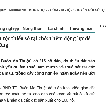
gười
Multimedia
KHOA HỌC - CÔNG NGHỆ - CHUYỂN ĐỔI SỐ
Qu
ọc báo in
Tòa soạn - Bạn đọc
Vấn Đề Bạn Đọc Quan Tâm
TIN
ng nghiệp - Nông thôn
Tài chính
Thương mại - Dịch
 tộc thiểu số tại chỗ: Thêm động lực để
sống
 Buôn Ma Thuột) có 215 hộ dân, do thiếu đất sản
hủ yếu đi làm thuê, làm mướn và thuê đất tại các
hoa màu, trồng cây công nghiệp ngắn ngày nên đời
 UBND TP. Buôn Ma Thuột đã triển khai việc giao đất
n tộc thiểu số tại chỗ gặp khó khăn về đất ở và đất
 ha và hiện đã cấp đất sản xuất cho 166 hộ.