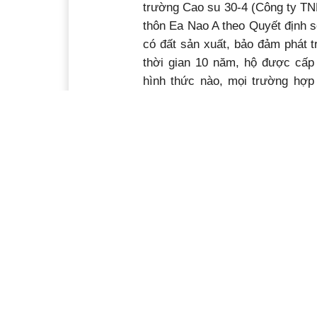
trường Cao su 30-4 (Công ty TN
thôn Ea Nao A theo Quyết định
có đất sản xuất, bảo đảm phát tr
thời gian 10 năm, hộ được cấ
hình thức nào, mọi trường hợ
thẩm quyền thu hồi và không cấp 
Việc giải quyết đất sản xuất cho
bà con dân tộc thiểu số buôn Ea
Nao A chính là giải quyết khó
khăn trong sản xuất và đời sống
tạo điều kiện để đồng bào có
việc làm và thu nhập ổn định, cả
thiện đời sống, tạo động lực
thúc đẩy phát triển kinh tế - xã
hội địa phương...
họ yên tâm phát triển kinh tế, 
thành phố và xã Ea Tu cũng đan
tác, sản xuất có hiệu quả trên 
cao nhất. Theo anh Y Nguôn K