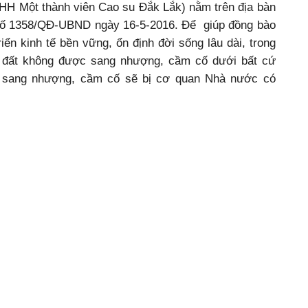
HH Một thành viên Cao su Đắk Lắk) nằm trên địa bàn
 số 1358/QĐ-UBND ngày 16-5-2016. Để giúp đồng bào
iển kinh tế bền vững, ổn định đời sống lâu dài, trong
p đất không được sang nhượng, cầm cố dưới bất cứ
p sang nhượng, cầm cố sẽ bị cơ quan Nhà nước có
lại.
Ông Trương Công Thái, Chủ tịch UBND TP. Buôn Ma
Thuột cho biết: “Việc cấp đất bổ sung cho các hộ
,
dân tộc thiểu số ở buôn Ea Nao A, xã Ea Tu không
chỉ giúp người dân ổn định đời sống kinh tế mà còn
i
góp phần bảo đảm an ninh trật tự trên địa bàn; thời
gian tới, thành phố sẽ tiếp tục rà soát để kịp thời hỗ
trợ đất ở và đất sản xuất cho những hộ còn thiếu để
ổn định đời sống”. Bên cạnh việc cấp đất, chính quyền
g tìm hướng đi, phương thức để giúp người dân canh
diện tích đất được cấp nhằm mang lại hiệu quả kinh tế
buôr, Phó Ban tự quản buôn Ea Nao A, hiện nay mô