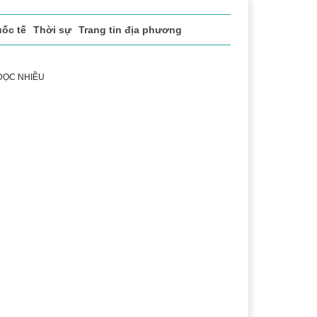
ốc tế
Thời sự
Trang tin địa phương
 ĐỌC NHIỀU
 vụ
Thị trường
Du lịch