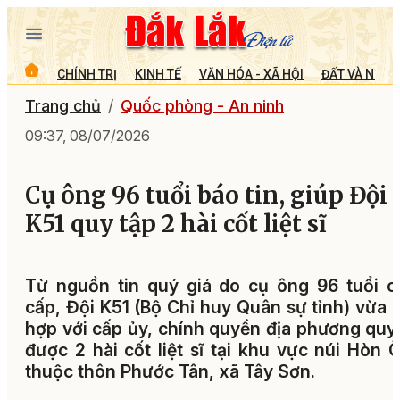
CHÍNH TRỊ
KINH TẾ
VĂN HÓA - XÃ HỘI
ĐẤT VÀ NGƯỜ
Trang chủ
Quốc phòng - An ninh
09:37, 08/07/2026
Cụ ông 96 tuổi báo tin, giúp Đội
K51 quy tập 2 hài cốt liệt sĩ
Từ nguồn tin quý giá do cụ ông 96 tuổi 
cấp, Đội K51 (Bộ Chỉ huy Quân sự tỉnh) vừa 
hợp với cấp ủy, chính quyền địa phương quy
được 2 hài cốt liệt sĩ tại khu vực núi Hòn 
thuộc thôn Phước Tân, xã Tây Sơn.