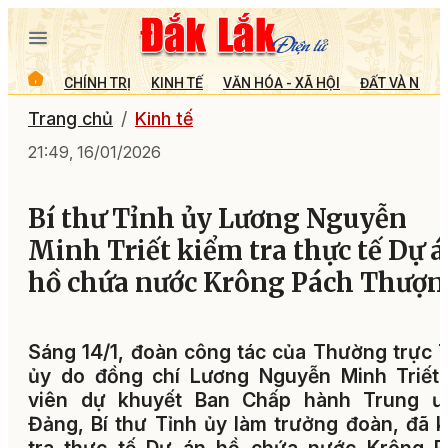
CHÍNH TRỊ
KINH TẾ
VĂN HÓA - XÃ HỘI
ĐẤT VÀ NGƯỜ
Trang chủ
Kinh tế
21:49, 16/01/2026
Bí thư Tỉnh ủy Lương Nguyễn
Minh Triết kiểm tra thực tế Dự 
hồ chứa nước Krông Pách Thượn
Sáng 14/1, đoàn công tác của Thường trực 
ủy do đồng chí Lương Nguyễn Minh Triết,
viên dự khuyết Ban Chấp hành Trung ư
Đảng, Bí thư Tỉnh ủy làm trưởng đoàn, đã 