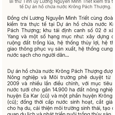
Bí thư Tỉnh ủy Lương Nguyễn Minh Triết kiểm tra t
tế Dự án hồ chứa nước Krông Pách Thượng.
Đồng chí Lương Nguyễn Minh Triết cùng đoà
kiểm tra thực tế tại Dự án hồ chứa nước K
Pách Thượng; khu tái định canh số 02 ở x
Yang và một số hạng mục như: xây dựng đ
ruộng đất trồng lúa, hệ thống thủy lợi, hệ t
giao thông phục vụ sản xuất, hệ thống cung
nước sạch cho người dân…
Dự án hồ chứa nước Krông Pách Thượng đượ
Nông nghiệp và Môi trường phê duyệt từ 
2009 và nhiều lần điều chỉnh, với mục tiêu
nước tưới cho gần 14.900 ha đất nông nghiệp
huyện Ea Kar (cũ) và một phần huyện Krông
(cũ); đồng thời cấp nước sinh hoạt, cắt giả
cho hạ du, cải thiện môi trường sinh thái, tạo 
quan du lịch và phát triển nuôi trồng thủy sản.