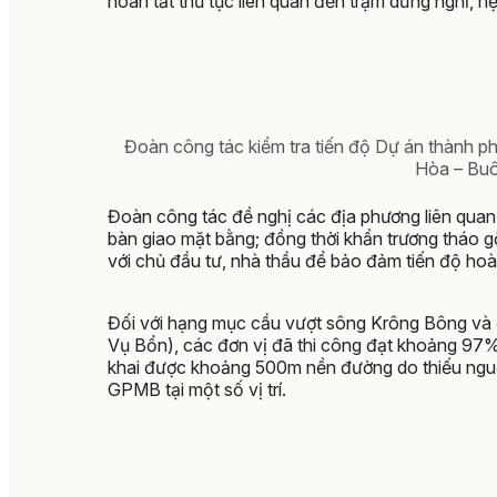
hoàn tất thủ tục liên quan đến trạm dừng nghỉ, h
Đoàn công tác kiểm tra tiến độ Dự án thành 
Hòa – Buô
Đoàn công tác đề nghị các địa phương liên quan
bàn giao mặt bằng; đồng thời khẩn trương tháo g
với chủ đầu tư, nhà thầu để bảo đảm tiến độ hoà
Đối với hạng mục cầu vượt sông Krông Bông và đư
Vụ Bổn), các đơn vị đã thi công đạt khoảng 97% 
khai được khoảng 500m nền đường do thiếu nguồ
GPMB tại một số vị trí.