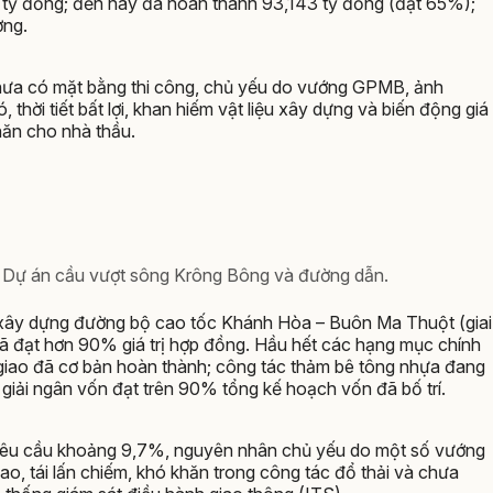
21 tỷ đồng; đến nay đã hoàn thành 93,143 tỷ đồng (đạt 65%);
ợng.
hưa có mặt bằng thi công, chủ yếu do vướng GPMB, ảnh
hời tiết bất lợi, khan hiếm vật liệu xây dựng và biến động giá
khăn cho nhà thầu.
ại Dự án cầu vượt sông Krông Bông và đường dẫn.
 xây dựng đường bộ cao tốc Khánh Hòa – Buôn Ma Thuột (giai
 đã đạt hơn 90% giá trị hợp đồng. Hầu hết các hạng mục chính
 giao đã cơ bản hoàn thành; công tác thảm bê tông nhựa đang
giải ngân vốn đạt trên 90% tổng kế hoạch vốn đã bố trí.
 yêu cầu khoảng 9,7%, nguyên nhân chủ yếu do một số vướng
ao, tái lấn chiếm, khó khăn trong công tác đổ thải và chưa