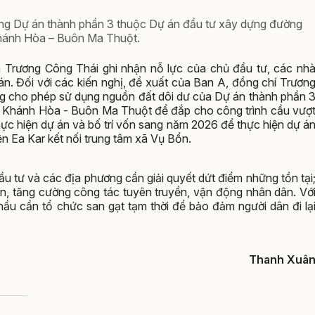
ông Dự án thành phần 3 thuộc Dự án đầu tư xây dựng đường
hánh Hòa – Buôn Ma Thuột.
h Trương Công Thái ghi nhận nỗ lực của chủ đầu tư, các nh
 án. Đối với các kiến nghị, đề xuất của Ban A, đồng chí Trươn
ng cho phép sử dụng nguồn đất dôi dư của Dự án thành phần 
 Khánh Hòa - Buôn Ma Thuột để đắp cho công trình cầu vượ
hực hiện dự án và bố trí vốn sang năm 2026 để thực hiện dự á
n Ea Kar kết nối trung tâm xã Vụ Bổn.
u tư và các địa phương cần giải quyết dứt điểm những tồn tại
n, tăng cường công tác tuyên truyền, vận động nhân dân. Vớ
ầu cần tổ chức san gạt tạm thời để bảo đảm người dân đi lạ
Thanh Xuâ