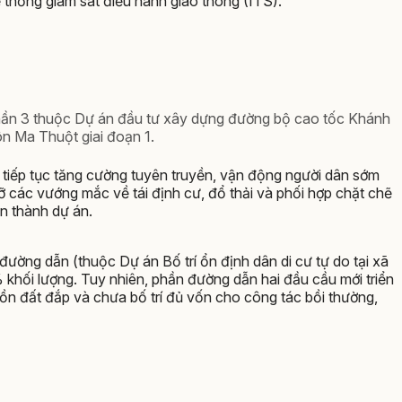
ệ thống giám sát điều hành giao thông (ITS).
phần 3 thuộc Dự án đầu tư xây dựng đường bộ cao tốc Khánh
n Ma Thuột giai đoạn 1.
 tiếp tục tăng cường tuyên truyền, vận động người dân sớm
ỡ các vướng mắc về tái định cư, đổ thải và phối hợp chặt chẽ
n thành dự án.
ờng dẫn (thuộc Dự án Bố trí ổn định dân di cư tự do tại xã
khối lượng. Tuy nhiên, phần đường dẫn hai đầu cầu mới triển
n đất đắp và chưa bố trí đủ vốn cho công tác bồi thường,