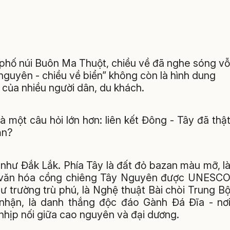
 phố núi Buôn Ma Thuột, chiều về đã nghe sóng vỗ
nguyên - chiều về biển” không còn là hình dung
 của nhiều người dân, du khách.
một câu hỏi lớn hơn: liên kết Đông - Tây đã thậ
ạn?
g như Đắk Lắk. Phía Tây là đất đỏ bazan màu mỡ, l
an văn hóa cồng chiêng Tây Nguyên được UNESC
gư trường trù phú, là Nghệ thuật Bài chòi Trung B
ận, là danh thắng độc đáo Gành Đá Đĩa - nơ
hịp nối giữa cao nguyên và đại dương.