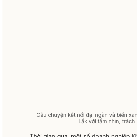
Câu chuyện kết nối đại ngàn và biển xan
Lắk với tầm nhìn, trác
Thời gian qua, một số doanh nghiệp l