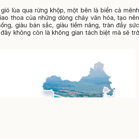
g gió lùa qua rừng khộp, một bên là biển cả mên
giao thoa của những dòng chảy văn hóa, tạo nê
hống, giàu bản sắc, giàu tiềm năng, tràn đầy sứ
 đây không còn là không gian tách biệt mà sẽ tr