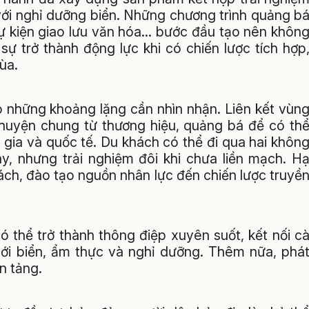
với nghỉ dưỡng biển. Những chương trình quảng b
 kiện giao lưu văn hóa... bước đầu tạo nên khôn
 sự trở thành động lực khi có chiến lược tích hợp
ùa.
ó những khoảng lặng cần nhìn nhận. Liên kết vùn
chuyện chung từ thương hiệu, quảng bá để có th
c gia và quốc tế. Du khách có thể đi qua hai khôn
y, nhưng trải nghiệm đôi khi chưa liền mạch. H
ách, đào tạo nguồn nhân lực đến chiến lược truyề
ó thể trở thành thông điệp xuyên suốt, kết nối c
 với biển, ẩm thực và nghỉ dưỡng. Thêm nữa, phá
n tảng.