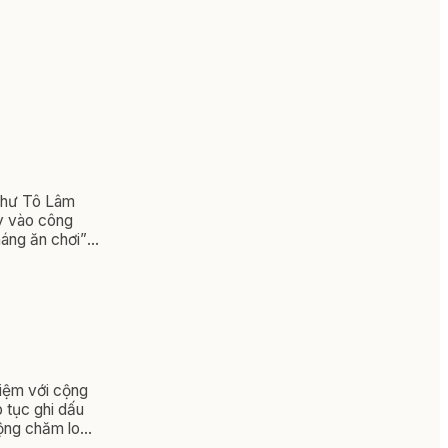
 thư Tô Lâm
ay vào công
háng ăn chơi”.
lệnh hành
n lược.
hiệm với cộng
 tục ghi dấu
động chăm lo
t quán: con