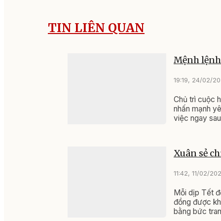
TIN LIÊN QUAN
Mệnh lệnh 
19:19, 24/02/2
Chủ trì cuộc 
nhấn mạnh yêu
việc ngay sau 
Thông điệp ấy
động để tạo đ
Xuân sẻ ch
11:42, 11/02/20
Mỗi dịp Tết đ
đồng được khơ
bằng bức tran
Tết cho nhân 