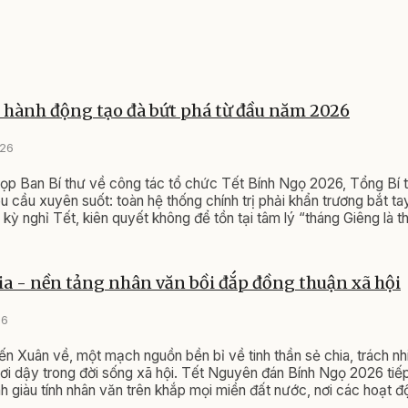
hành động tạo đà bứt phá từ đầu năm 2026
026
họp Ban Bí thư về công tác tổ chức Tết Bính Ngọ 2026, Tổng Bí
 cầu xuyên suốt: toàn hệ thống chính trị phải khẩn trương bắt t
kỳ nghỉ Tết, kiên quyết không để tồn tại tâm lý “tháng Giêng là t
 không chỉ là lời nhắc nhở về kỷ luật hành chính, mà còn là mệnh 
à bứt phá cho cả năm 2026 - năm bản lề với nhiều nhiệm vụ chiế
ia - nền tảng nhân văn bồi đắp đồng thuận xã hội
26
ến Xuân về, một mạch nguồn bền bỉ về tinh thần sẻ chia, trách n
i dậy trong đời sống xã hội. Tết Nguyên đán Bính Ngọ 2026 tiếp
h giàu tính nhân văn trên khắp mọi miền đất nước, nơi các hoạt 
dân được triển khai sâu rộng, đồng bộ, thể hiện rõ quan điểm nhấ