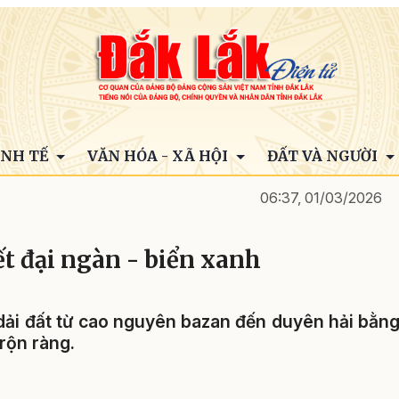
INH TẾ
VĂN HÓA - XÃ HỘI
ĐẤT VÀ NGƯỜI
06:37, 01/03/2026
ết đại ngàn - biển xanh
ải đất từ cao nguyên bazan đến duyên hải bằn
 rộn ràng.