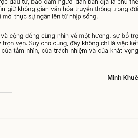
ợc đầu tư, bảo đảm người dân bản địa là chủ th
gìn giữ không gian văn hóa truyền thống trong đờ
i mới thực sự ngân lên từ nhịp sống.
p và cộng đồng cùng nhìn về một hướng, sự bổ tr
 trọn vẹn. Suy cho cùng, đây không chỉ là việc kế
 của tầm nhìn, của trách nhiệm và của khát vọn
Minh Khu