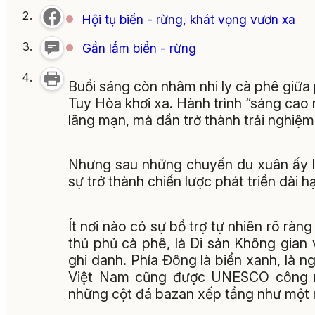
Hội tụ biển - rừng, khát vọng vươn xa
Gần lắm biển - rừng
Buổi sáng còn nhâm nhi ly cà phê giữa
Tuy Hòa khơi xa. Hành trình “sáng cao 
lãng mạn, mà dần trở thành trải nghiệm
Nhưng sau những chuyến du xuân ấy là 
sự trở thành chiến lược phát triển dài h
Ít nơi nào có sự bổ trợ tự nhiên rõ ràn
thủ phủ cà phê, là Di sản Không gi
ghi danh. Phía Đông là biển xanh, là n
Việt Nam cũng được UNESCO công nh
những cột đá bazan xếp tầng như một n