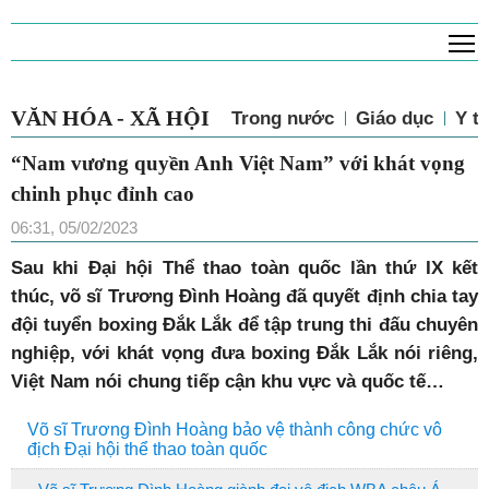
T
VĂN HÓA - XÃ HỘI
Trong nước
Giáo dục
Y tế
“Nam vương quyền Anh Việt Nam” với khát vọng
chinh phục đỉnh cao
06:31, 05/02/2023
S
au khi Đại hội Thể thao toàn quốc lần thứ IX kết
thúc, võ sĩ Trương Đình Hoàng đã quyết định chia tay
đội tuyển boxing Đắk Lắk để tập trung thi đấu chuyên
nghiệp, với khát vọng đưa boxing Đắk Lắk nói riêng,
Việt Nam nói chung tiếp cận khu vực và quốc tế…
Võ sĩ Trương Đình Hoàng bảo vệ thành công chức vô
địch Đại hội thể thao toàn quốc