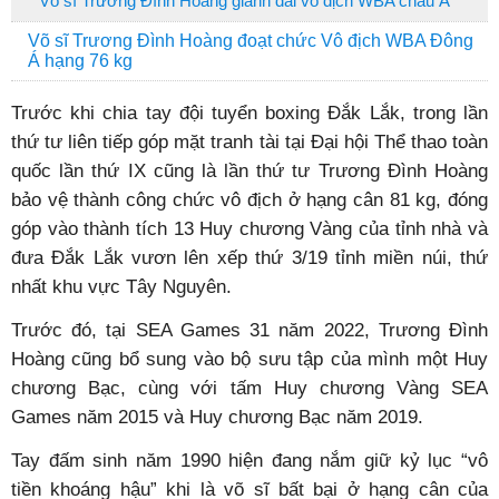
Võ sĩ Trương Đình Hoàng giành đai vô địch WBA châu Á
Võ sĩ Trương Đình Hoàng đoạt chức Vô địch WBA Đông
Á hạng 76 kg
Trước khi chia tay đội tuyển boxing Đắk Lắk, trong lần
thứ tư liên tiếp góp mặt tranh tài tại Đại hội Thể thao toàn
quốc lần thứ IX cũng là lần thứ tư Trương Đình Hoàng
bảo vệ thành công chức vô địch ở hạng cân 81 kg, đóng
góp vào thành tích 13 Huy chương Vàng của tỉnh nhà và
đưa Đắk Lắk vươn lên xếp thứ 3/19 tỉnh miền núi, thứ
nhất khu vực Tây Nguyên.
Trước đó, tại SEA Games 31 năm 2022, Trương Đình
Hoàng cũng bổ sung vào bộ sưu tập của mình một Huy
chương Bạc, cùng với tấm Huy chương Vàng SEA
Games năm 2015 và Huy chương Bạc năm 2019.
Tay đấm sinh năm 1990 hiện đang nắm giữ kỷ lục “vô
tiền khoáng hậu” khi là võ sĩ bất bại ở hạng cân của