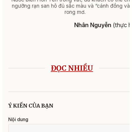
ngưỡng rạn san hô đủ sắc màu và “cánh đồng và
rong mơ.
Nhân Nguyễn
(thực h
ĐỌC NHIỀU
Ý KIẾN CỦA BẠN
Nội dung