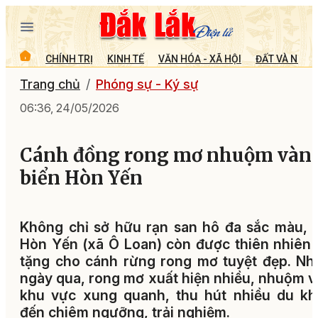
CHÍNH TRỊ
KINH TẾ
VĂN HÓA - XÃ HỘI
ĐẤT VÀ NGƯỜ
Trang chủ
Phóng sự - Ký sự
06:36, 24/05/2026
Cánh đồng rong mơ nhuộm vàn
biển Hòn Yến
Không chỉ sở hữu rạn san hô đa sắc màu, 
Hòn Yến (xã Ô Loan) còn được thiên nhiên
tặng cho cánh rừng rong mơ tuyệt đẹp. N
ngày qua, rong mơ xuất hiện nhiều, nhuộm 
khu vực xung quanh, thu hút nhiều du kh
đến chiêm ngưỡng, trải nghiệm.