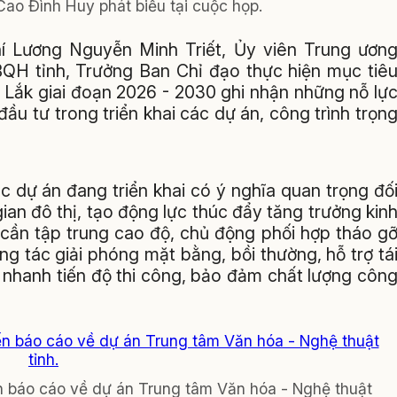
ao Đình Huy phát biểu tại cuộc họp.
hí Lương Nguyễn Minh Triết, Ủy viên Trung ươn
BQH tỉnh, Trưởng Ban Chỉ đạo thực hiện mục tiê
k Lắk giai đoạn 2026 - 2030 ghi nhận những nỗ lự
ầu tư trong triển khai các dự án, công trình trọn
c dự án đang triển khai có ý nghĩa quan trọng đố
ian đô thị, tạo động lực thúc đẩy tăng trưởng kin
vị cần tập trung cao độ, chủ động phối hợp tháo g
g tác giải phóng mặt bằng, bồi thường, hỗ trợ tá
y nhanh tiến độ thi công, bảo đảm chất lượng côn
báo cáo về dự án Trung tâm Văn hóa - Nghệ thuật