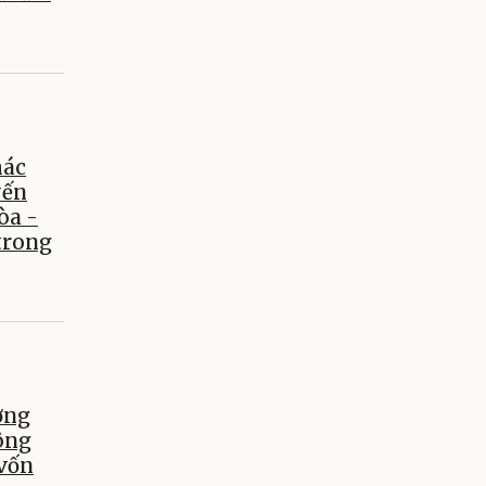
hác
yến
òa -
trong
ơng
ông
 vốn