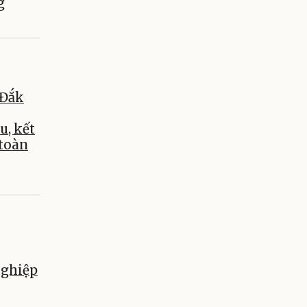
g
 Đắk
u, kết
 toàn
nghiệp