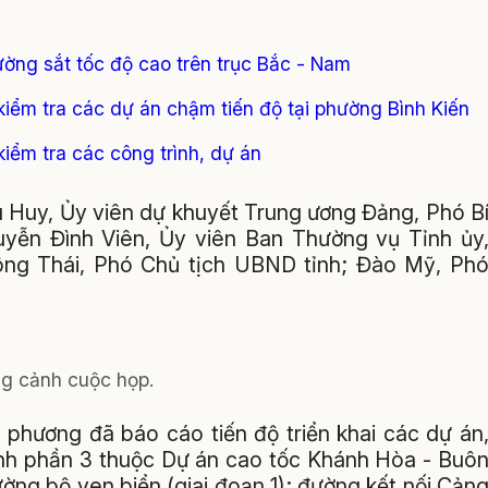
ường sắt tốc độ cao trên trục Bắc - Nam
kiểm tra các dự án chậm tiến độ tại phường Bình Kiến
kiểm tra các công trình, dự án
 Huy, Ủy viên dự khuyết Trung ương Đảng, Phó B
uyễn Đình Viên, Ủy viên Ban Thường vụ Tỉnh ủy
ng Thái, Phó Chủ tịch UBND tỉnh; Đào Mỹ, Ph
g cảnh cuộc họp.
a phương đã báo cáo tiến độ triển khai các dự án
ành phần 3 thuộc Dự án cao tốc Khánh Hòa - Buô
ờng bộ ven biển (giai đoạn 1); đường kết nối Cản