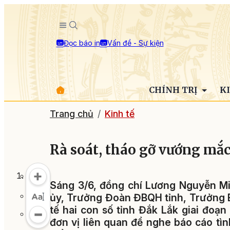
Đọc báo in
Vấn đề - Sự kiện
CHÍNH TRỊ
K
Trang chủ
Kinh tế
Rà soát, tháo gỡ vướng mắc
Sáng 3/6, đồng chí Lương Nguyễn Min
ủy, Trưởng Đoàn ĐBQH tỉnh, Trưởng B
tế hai con số tỉnh Đắk Lắk giai đoạ
đơn vị liên quan để nghe báo cáo tìn