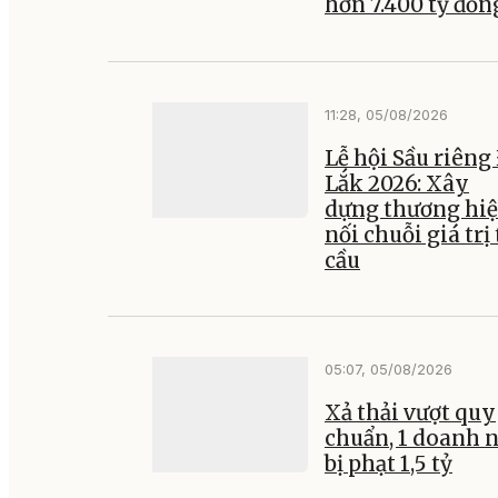
hơn 7.400 tỷ đồn
11:28, 05/08/2026
Lễ hội Sầu riêng
Lắk 2026: Xây
dựng thương hiệ
nối chuỗi giá trị
cầu
05:07, 05/08/2026
Xả thải vượt quy
chuẩn, 1 doanh 
bị phạt 1,5 tỷ