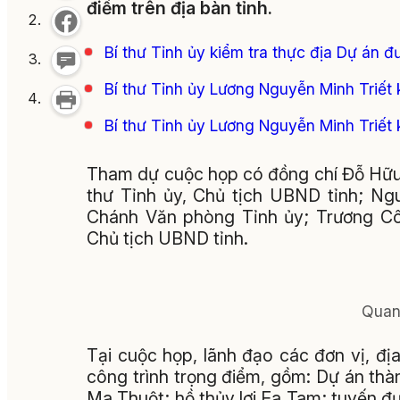
điểm trên địa bàn tỉnh.
Bí thư Tỉnh ủy kiểm tra thực địa Dự án đ
Bí thư Tỉnh ủy Lương Nguyễn Minh Triết 
Bí thư Tỉnh ủy Lương Nguyễn Minh Triết 
Tham dự cuộc họp có đồng chí Đỗ Hữu
thư Tỉnh ủy, Chủ tịch UBND tỉnh; Ng
Chánh Văn phòng Tỉnh ủy; Trương Cô
Chủ tịch UBND tỉnh.
Quan
Tại cuộc họp, lãnh đạo các đơn vị, đị
công trình trọng điểm, gồm: Dự án th
Ma Thuột; hồ thủy lợi Ea Tam; tuyến đư