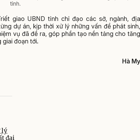
tỉnh.
iết giao UBND tỉnh chỉ đạo các sở, ngành, đị
ừng dự án, kịp thời xử lý những vấn đề phát sinh
hiệm vụ đã đề ra, góp phần tạo nền tảng cho tăn
giai đoạn tới.
Hà M
 lý
ất đai