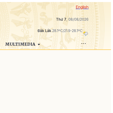
English
Thứ 7
, 08/08/2026
Đắk Lắk
28.1ºC/21.9-28.1ºC
MULTIMEDIA
h
h
,
g