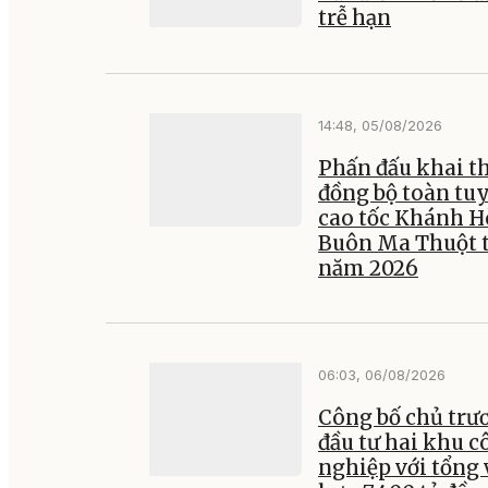
trễ hạn
14:48, 05/08/2026
Phấn đấu khai t
đồng bộ toàn tu
cao tốc Khánh H
Buôn Ma Thuột 
năm 2026
06:03, 06/08/2026
Công bố chủ trư
đầu tư hai khu c
nghiệp với tổng