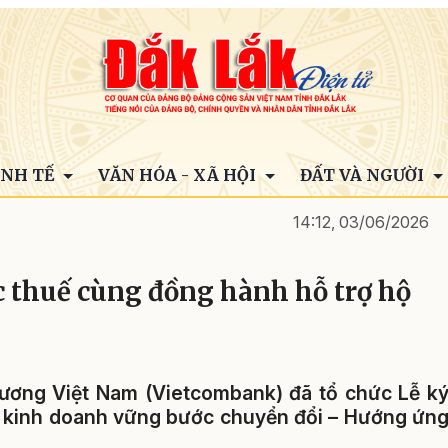
INH TẾ
VĂN HÓA - XÃ HỘI
ĐẤT VÀ NGƯỜI
14:12, 03/06/2026
c thuế cùng đồng hành hỗ trợ hộ
ương Việt Nam (Vietcombank) đã tổ chức Lễ k
ộ kinh doanh vững bước chuyển đổi – Hướng ứn