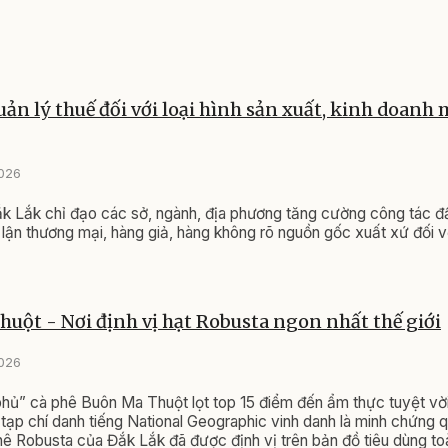
quản lý thuế đối với loại hình sản xuất, kinh doanh
2026
 Lắk chỉ đạo các sở, ngành, địa phương tăng cường công tác đ
n lận thương mại, hàng giả, hàng không rõ nguồn gốc xuất xứ đối 
uột - Nơi định vị hạt Robusta ngon nhất thế giới
2026
phủ” cà phê Buôn Ma Thuột lọt top 15 điểm đến ẩm thực tuyệt vời 
ạp chí danh tiếng National Geographic vinh danh là minh chứng 
hê Robusta của Đắk Lắk đã được định vị trên bản đồ tiêu dùng to