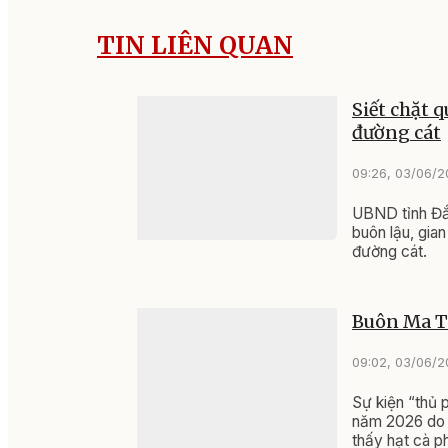
TIN LIÊN QUAN
Siết chặt 
đường cát
09:26, 03/06/
UBND tỉnh Đắk
buôn lậu, gia
đường cát.
Buôn Ma Th
09:02, 03/06/
Sự kiện “thủ 
năm 2026 do t
thấy hạt cà p