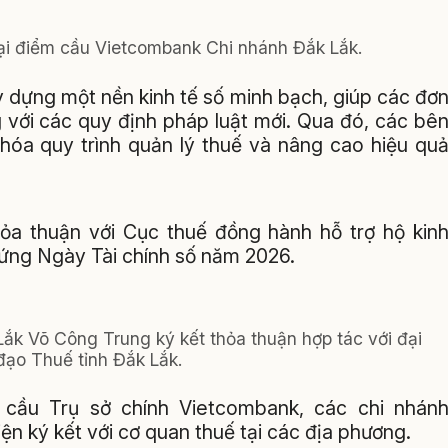
tại điểm cầu Vietcombank Chi nhánh Đắk Lắk.
y dựng một nền kinh tế số minh bạch, giúp các đơ
g với các quy định pháp luật mới. Qua đó, các bê
 hóa quy trình quản lý thuế và nâng cao hiệu qu
hỏa thuận với Cục thuế đồng hành hỗ trợ hộ kin
ứng Ngày Tài chính số năm 2026.
k Võ Công Trung ký kết thỏa thuận hợp tác với đại
đạo Thuế tỉnh Đắk Lắk.
 cầu Trụ sở chính Vietcombank, các chi nhán
n ký kết với cơ quan thuế tại các địa phương.