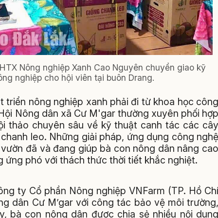
i HTX Nông nghiệp Xanh Cao Nguyên chuyển giao kỹ
nông nghiệp cho hội viên tại buôn Drang.
t triển nông nghiệp xanh phải đi từ khoa học côn
u, Hội Nông dân xã Cư M'gar thường xuyên phối hợ
ội thảo chuyên sâu về kỹ thuật canh tác các câ
à chanh leo. Những giải pháp, ứng dụng công ngh
hà vườn đã và đang giúp bà con nông dân nâng ca
 ứng phó với thách thức thời tiết khắc nghiệt.
 Công ty Cổ phần Nông nghiệp VNFarm (TP. Hồ Ch
ông dân Cư M’gar với công tác bảo vệ môi trường
đây, bà con nông dân được chia sẻ nhiều nội dun