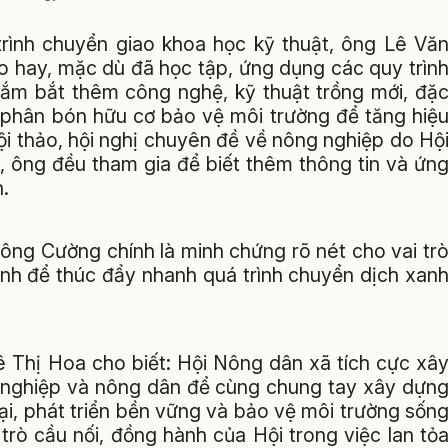
trình chuyển giao khoa học kỹ thuật, ông Lê Vă
o hay, mặc dù đã học tập, ứng dụng các quy trìn
ắm bắt thêm công nghệ, kỹ thuật trồng mới, đặ
ng phân bón hữu cơ bảo vệ môi trường để tăng hiệ
hội thảo, hội nghị chuyên đề về nông nghiệp do Hộ
 ông đều tham gia để biết thêm thông tin và ứn
.
ng Cường chính là minh chứng rõ nét cho vai tr
ịnh để thúc đẩy nhanh quá trình chuyển dịch xan
 Thị Hoa cho biết: Hội Nông dân xã tích cực xâ
 nghiệp và nông dân để cùng chung tay xây dựn
đại, phát triển bền vững và bảo vệ môi trường sốn
trò cầu nối, đồng hành của Hội trong việc lan tỏ