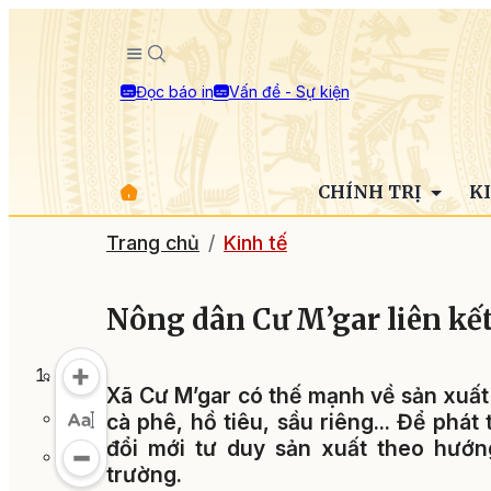
Đọc báo in
Vấn đề - Sự kiện
CHÍNH TRỊ
K
Trang chủ
Kinh tế
Nông dân Cư M’gar liên kế
Xã Cư M’gar có thế mạnh về sản xuất 
cà phê, hồ tiêu, sầu riêng... Để phá
đổi mới tư duy sản xuất theo hướn
trường.