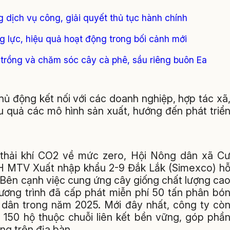
g dịch vụ công, giải quyết thủ tục hành chính
 lực, hiệu quả hoạt động trong bối cảnh mới
 trồng và chăm sóc cây cà phê, sầu riêng buôn Ea
ủ động kết nối với các doanh nghiệp, hợp tác xã
u quả các mô hình sản xuất, hướng đến phát triể
 thải khí CO2 về mức zero, Hội Nông dân xã C
H MTV Xuất nhập khẩu 2-9 Đắk Lắk (Simexco) h
. Bên cạnh việc cung ứng cây giống chất lượng ca
hương trình đã cấp phát miễn phí 50 tấn phân bó
ộ dân trong năm 2025. Mới đây nhất, công ty cò
 150 hộ thuộc chuỗi liên kết bền vững, góp phầ
ng trên địa bàn.