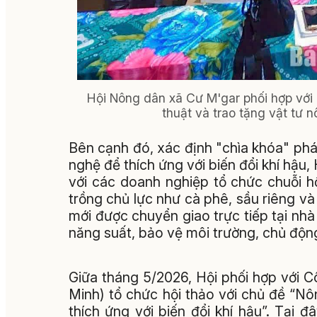
Hội Nông dân xã Cư M'gar phối hợp vớ
thuật và trao tặng vật tư 
Bên cạnh đó, xác định "chìa khóa" phá
nghệ để thích ứng với biến đổi khí hậ
với các doanh nghiệp tổ chức chuỗi h
trồng chủ lực như cà phê, sầu riêng v
mới được chuyển giao trực tiếp tại n
năng suất, bảo vệ môi trường, chủ động
Giữa tháng 5/2026, Hội phối hợp với
Minh) tổ chức hội thảo với chủ đề “N
thích ứng với biến đổi khí hậu”. Tại 