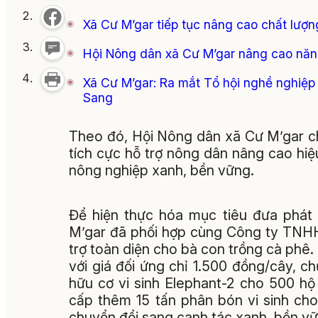
Xã Cư M’gar tiếp tục nâng cao chất lượn
Hội Nông dân xã Cư M’gar nâng cao năng
Xã Cư M’gar: Ra mắt Tổ hội nghề nghiệp
Sang
Theo đó, Hội Nông dân xã Cư M’gar ch
tích cực hỗ trợ nông dân nâng cao hiệ
nông nghiệp xanh, bền vững.
Để hiện thực hóa mục tiêu đưa phát
M’gar đã phối hợp cùng Công ty TNH
trợ toàn diện cho bà con trồng cà phê
với giá đối ứng chỉ 1.500 đồng/cây, c
hữu cơ vi sinh Elephant-2 cho 500 h
cấp thêm 15 tấn phân bón vi sinh cho
chuyển đổi sang canh tác xanh, bền vữ