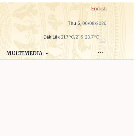
English
Thứ 5
, 06/08/2026
Đắk Lắk
21.7ºC/21.6-28.7ºC
MULTIMEDIA
:
u
i