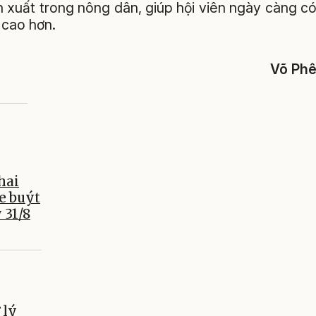
ản xuất trong nông dân, giúp hội viên ngày càng c
 cao hơn.
Võ Ph
hai
e buýt
 31/8
 lý