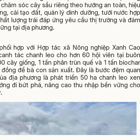
g, chăm sóc cây sầu riêng theo hướng an toàn, hiệ
g, cải tạo đất, quản lý dinh dưỡng, tưới nước hợ
hất lượng trái đáp ứng yêu cầu thị trường và đả
ững tại địa phương.
phối hợp với Hợp tác xã Nông nghiệp Xanh Ca
anh tác chanh leo cho hơn 60 hội viên tại buô
0 cây giống, 1 tấn phân trùn quế và 1 tấn biocha
iệu đồng để bà con sản xuất. Đây là bước đệm qua
ủa địa phương là phát triển 50 ha chanh leo xe
ớng đi bứt phá, nâng cao thu nhập bền vững ch
.