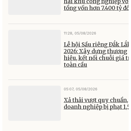
hai khu công nghiệp với
tổng vốn hơn 7.400 tỷ đ
11:28, 05/08/2026
Lễ hội Sầu riêng Đắk Lắk
2026: Xây dựng thương
hiệu, kết nối chuỗi giá tr
toàn cầu
05:07, 05/08/2026
Xả thải vượt quy chuẩn, 
doanh nghiệp bị phạt 1,5