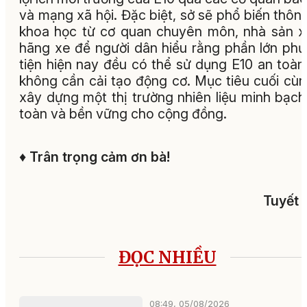
và mạng xã hội. Đặc biệt, sở sẽ phổ biến thông
khoa học từ cơ quan chuyên môn, nhà sản x
hãng xe để người dân hiểu rằng phần lớn ph
tiện hiện nay đều có thể sử dụng E10 an toà
không cần cải tạo động cơ. Mục tiêu cuối cùn
xây dựng một thị trường nhiên liệu minh bạch
toàn và bền vững cho cộng đồng.
♦
Trân trọng cảm ơn bà!
Tuyết 
ĐỌC NHIỀU
08:49, 05/08/2026