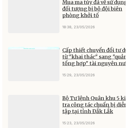
Mua ma túy đá về sử dụng,
đối tượng bị bộ đội biên
phòng khởi tố
18:38, 23/05/2026
Cấp thiết chuyển đổi tư d
từ "khai thác" sang "quản 
tổng hợp" tài nguyên nư
15:29, 23/05/2026
Bộ Tư lệnh Quân khu 5 ki
tra công tác chuẩn bị diễn
tập tại tỉnh Đắk Lắk
15:23, 23/05/2026