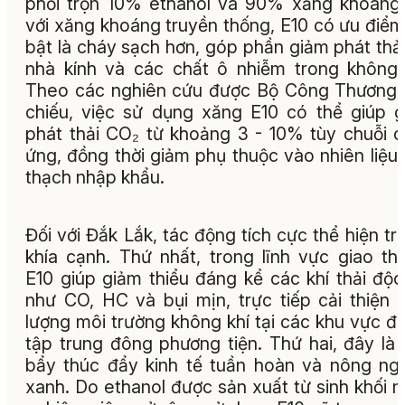
phối trộn 10% ethanol và 90% xăng khoáng
với xăng khoáng truyền thống, E10 có ưu điểm
bật là cháy sạch hơn, góp phần giảm phát thải
nhà kính và các chất ô nhiễm trong không 
Theo các nghiên cứu được Bộ Công Thương
chiếu, việc sử dụng xăng E10 có thể giúp 
phát thải CO₂ từ khoảng 3 - 10% tùy chuỗi 
ứng, đồng thời giảm phụ thuộc vào nhiên liệu
thạch nhập khẩu.
Đối với Đắk Lắk, tác động tích cực thể hiện tr
khía cạnh. Thứ nhất, trong lĩnh vực giao th
E10 giúp giảm thiểu đáng kể các khí thải độc
như CO, HC và bụi mịn, trực tiếp cải thiện 
lượng môi trường không khí tại các khu vực đô
tập trung đông phương tiện. Thứ hai, đây là
bẩy thúc đẩy kinh tế tuần hoàn và nông ng
xanh. Do ethanol được sản xuất từ sinh khối 