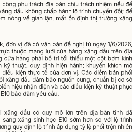
 công phụ trách địa bàn chịu trách nhiệm nếu đ
 xăng dầu không chấp hành lộ trình chuyển đổi; đ
m nóng về gian lận, mất ổn định thị trường xăn
, đơn vị đã có văn bản đề nghị từ ngày 1/6/2026
 trực thuộc mạng lưới cửa hàng xăng dầu trên đị
g cửa hàng phải bố trí tối thiểu một cột bơm kin
kỹ thuật, quy định hiện hành; khuyến khích m
 điều kiện thực tế của đơn vị. Các điểm bán phố
hối xăng dầu đảm bảo nguồn cung, chuẩn bị cơ s
biển hiệu nhận diện và các điều kiện kỹ thuật phụ
g E10 bảo đảm yêu cầu.
i xăng đầu có quy mô lớn trên địa bàn tỉnh đ
 sang xăng sinh học E10 sớm hơn so với lộ trìn
g quy định lộ trình áp dụng tỷ lệ phối trộn nhiê