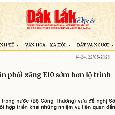
INH TẾ
VĂN HÓA - XÃ HỘI
ĐẤT VÀ NGƯỜI
14:24, 22/05/2026
n phối xăng E10 sớm hơn lộ trình
ng trong nước (Bộ Công Thương) vừa đề nghị S
i hợp triển khai những nhiệm vụ liên quan đế