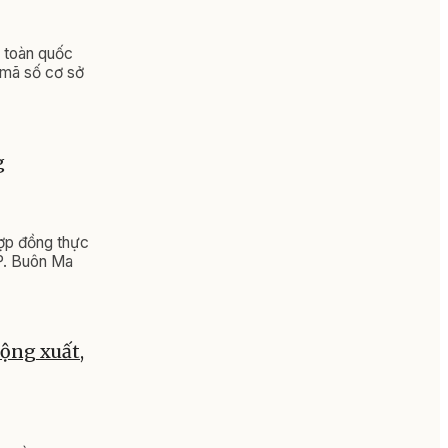
n toàn quốc
 mã số cơ sở
g
hợp đồng thực
P. Buôn Ma
động xuất,