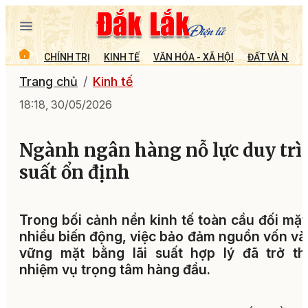
CHÍNH TRỊ
KINH TẾ
VĂN HÓA - XÃ HỘI
ĐẤT VÀ NGƯỜ
Trang chủ
Kinh tế
18:18, 30/05/2026
Ngành ngân hàng nỗ lực duy trì 
suất ổn định
Trong bối cảnh nền kinh tế toàn cầu đối mặt
nhiều biến động, việc bảo đảm nguồn vốn và
vững mặt bằng lãi suất hợp lý đã trở th
nhiệm vụ trọng tâm hàng đầu.