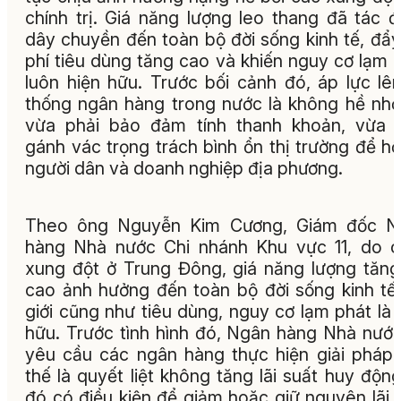
chính trị. Giá năng lượng leo thang đã tác 
dây chuyền đến toàn bộ đời sống kinh tế, đẩy
phí tiêu dùng tăng cao và khiến nguy cơ lạm 
luôn hiện hữu. Trước bối cảnh đó, áp lực lê
thống ngân hàng trong nước là không hề nhỏ
vừa phải bảo đảm tính thanh khoản, vừa 
gánh vác trọng trách bình ổn thị trường để hỗ
người dân và doanh nghiệp địa phương.
Theo ông Nguyễn Kim Cương, Giám đốc N
hàng Nhà nước Chi nhánh Khu vực 11, do 
xung đột ở Trung Đông, giá năng lượng tăng
cao ảnh hưởng đến toàn bộ đời sống kinh tế
giới cũng như tiêu dùng, nguy cơ lạm phát là 
hữu. Trước tình hình đó, Ngân hàng Nhà nướ
yêu cầu các ngân hàng thực hiện giải pháp 
thế là quyết liệt không tăng lãi suất huy động
đó có điều kiện để giảm hoặc giữ nguyên lãi 