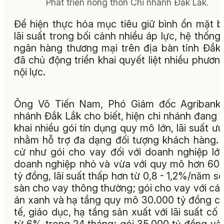
Phát triển nông thôn Chi nhánh Ðắk Lắk.
Để hiện thực hóa mục tiêu giữ bình ổn mặt 
lãi suất trong bối cảnh nhiều áp lực, hệ thống
ngân hàng thương mại trên địa bàn tỉnh Đắk
đã chủ động triển khai quyết liệt nhiều phươn
nội lực.
Ông Võ Tiến Nam, Phó Giám đốc Agribank 
nhánh Đắk Lắk cho biết, hiện chi nhánh đang t
khai nhiều gói tín dụng quy mô lớn, lãi suất ưu
nhằm hỗ trợ đa dạng đối tượng khách hàng.
cử như gói cho vay đối với doanh nghiệp lớ
doanh nghiệp nhỏ và vừa với quy mô hơn 60
tỷ đồng, lãi suất thấp hơn từ 0,8 - 1,2%/năm so
sàn cho vay thông thường; gói cho vay với cá
án xanh và hạ tầng quy mô 30.000 tỷ đồng c
tế, giáo dục, hạ tầng sản xuất với lãi suất cố 
từ 6% trong 24 tháng; gói 35.000 tỷ đồng và