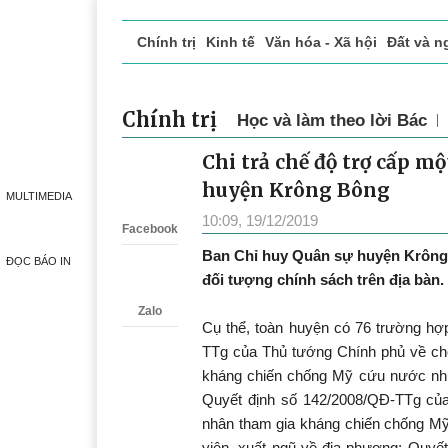
Chính trị
Kinh tế
Văn hóa - Xã hội
Đất và n
Doanh nghiệp giới thiệu
Phóng sự - Ký sự
Đ
Chính trị
Học và làm theo lời Bác
Chi trả chế độ trợ cấp mộ
Zalo
huyện Krông Bông
MULTIMEDIA
10:09, 19/12/2019
Facebook
Ban Chỉ huy Quân sự huyện Krông B
ĐỌC BÁO IN
đối tượng chính sách trên địa bàn.
Zalo
Cụ thể, toàn huyện có 76 trường hợ
TTg của Thủ tướng Chính phủ về chế 
kháng chiến chống Mỹ cứu nước n
Quyết định số 142/2008/QĐ-TTg của
nhân tham gia kháng chiến chống Mỹ
viên, xuất ngũ về địa phương; Quyế