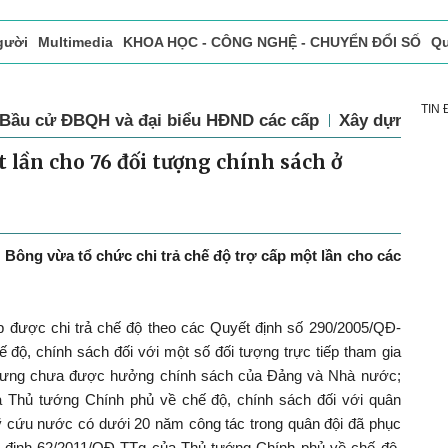
gười
Multimedia
KHOA HỌC - CÔNG NGHỆ - CHUYỂN ĐỔI SỐ
Qu
ọc báo in
Tòa soạn - Bạn đọc
Vấn Đề Bạn Đọc Quan Tâm
TIN
Bầu cử ĐBQH và đại biểu HĐND các cấp
Xây dựng Đả
t lần cho 76 đối tượng chính sách ở
ông vừa tổ chức chi trả chế độ trợ cấp một lần cho các
p được chi trả chế độ theo các Quyết định số 290/2005/QĐ-
độ, chính sách đối với một số đối tượng trực tiếp tham gia
hưng chưa được hưởng chính sách của Đảng và Nhà nước;
 Thủ tướng Chính phủ về chế độ, chính sách đối với quân
 cứu nước có dưới 20 năm công tác trong quân đội đã phục
t định 62/2011/QĐ-TTg của Thủ tướng Chính phủ về chế độ,