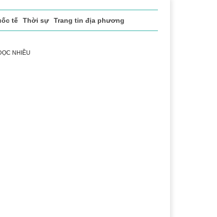
ốc tế
Thời sự
Trang tin địa phương
 ĐỌC NHIỀU
ng
Lịch sử - Truyền thống
Bảo vệ nền tảng tư tưởng