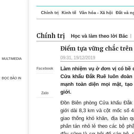
Chính trị
Kinh tế
Văn hóa - Xã hội
Đất và n
Doanh nghiệp giới thiệu
Phóng sự - Ký sự
Đ
Chính trị
Học và làm theo lời Bác
Điểm tựa vững chắc trên 
Zalo
09:31, 19/12/2019
MULTIMEDIA
Làm nhiệm vụ ở đơn vị có bề d
Facebook
Cửa khẩu Đắk Ruê luôn đoàn 
ĐỌC BÁO IN
mạnh toàn diện mọi mặt, tạo
giới.
Zalo
Đồn Biên phòng Cửa khẩu Đắk 
giới dài 8,3 km và cột mốc số 4
giao thông khó khăn, địa bàn 
phân tán nhỏ lẻ theo các bộ phậ
đây cũng là cơ hội để cán bộ, c