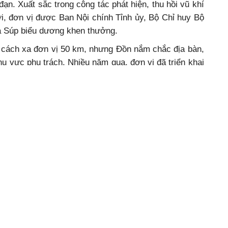
ạn. Xuất sắc trong công tác phát hiện, thu hồi vũ khí
iới, đơn vị được Ban Nội chính Tỉnh ủy, Bộ Chỉ huy Bộ
Ea Súp biểu dương khen thưởng.
y cách xa đơn vị 50 km, nhưng Đồn nắm chắc địa bàn,
hu vực phụ trách. Nhiều năm qua, đơn vị đã triển khai
nghĩa, nhân văn, được địa phương đánh giá cao. Hiểu
đạo cán bộ địa bàn thực hiện nhiều việc làm, mô hình
ăn hóa, xã hội như trồng xoài trái vụ, trồng lúa nước 2
 công lao động sửa chữa nhà ở, thu hoạch hoa màu,
n… Từ tháng 3-2016, Đồn nhận phụng dưỡng Mẹ Việt
 ở thôn 3, xã Ea Bung với mức hỗ trợ 500.000
án bộ đến tận nhà kiểm tra sức khỏe cho Mẹ, tặng
ết, hỗ trợ ngày công lao động.
cảnh khó khăn, đơn vị duy trì hiệu quả chương trình
ận đỡ đầu 4 học sinh nghèo với mức hỗ trợ mỗi em
Đồn nhận cháu Phạm Vũ Đình Hiếu (học sinh lớp 5,
i cha mẹ từ nhỏ, hai anh em ở với bà ngoại, nhưng