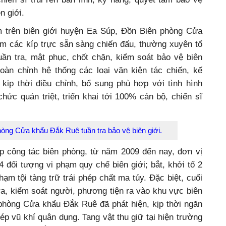
n giới.
âm trên biên giới huyện Ea Súp, Đồn Biên phòng Cửa
êm các kíp trực sẵn sàng chiến đấu, thường xuyên tổ
ần tra, mật phục, chốt chặn, kiểm soát bảo vệ biên
àn chỉnh hệ thống các loại văn kiện tác chiến, kế
 kịp thời điều chỉnh, bổ sung phù hợp với tình hình
 chức quán triệt, triển khai tới 100% cán bộ, chiến sĩ
hòng Cửa khẩu Đắk Ruê tuần tra bảo vệ biên giới.
áp công tác biên phòng, từ năm 2009 đến nay, đơn vị
4 đối tượng vi phạm quy chế biên giới; bắt, khởi tố 2
ạm tội tàng trữ trái phép chất ma túy. Đặc biệt, cuối
tra, kiểm soát người, phương tiện ra vào khu vực biên
 phòng Cửa khẩu Đắk Ruê đã phát hiện, kịp thời ngăn
hép vũ khí quân dụng. Tang vật thu giữ tại hiện trường