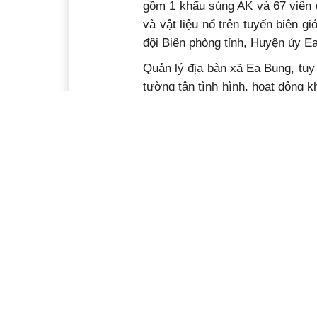
gồm 1 khẩu súng AK và 67 viên đ
và vật liệu nổ trên tuyến biên g
đội Biên phòng tỉnh, Huyện ủy 
Quản lý địa bàn xã Ea Bung, tu
tường tận tình hình, hoạt động k
các chương trình, hoạt động ý 
rõ đời sống người dân, Đồn chỉ 
giúp bà con phát triển kinh tế, v
vụ; thường xuyên giúp dân ngày
làm đường giao thông nông thô
Nam Anh hùng Dương Thị Liễu
đồng/tháng, thường xuyên cử c
quà, động viên gia đình dịp lễ, T
Sát cánh cùng học sinh có hoàn 
“Nâng bước em đến trường”, nh
500.000 đồng/tháng. Mới đây, 
Trường Tiểu học Ea Bung) mồ cô