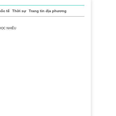
ốc tế
Thời sự
Trang tin địa phương
 ĐỌC NHIỀU
ng
Lịch sử - Truyền thống
Bảo vệ nền tảng tư tưởng