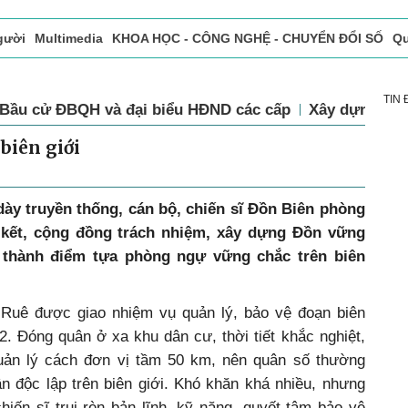
gười
Multimedia
KHOA HỌC - CÔNG NGHỆ - CHUYỂN ĐỔI SỐ
Qu
ọc báo in
Tòa soạn - Bạn đọc
Vấn Đề Bạn Đọc Quan Tâm
TIN
Bầu cử ĐBQH và đại biểu HĐND các cấp
Xây dựng Đả
biên giới
ày truyền thống, cán bộ, chiến sĩ Đồn Biên phòng
kết, cộng đồng trách nhiệm, xây dựng Đồn vững
 thành điểm tựa phòng ngự vững chắc trên biên
Ruê được giao nhiệm vụ quản lý, bảo vệ đoạn biên
2. Đóng quân ở xa khu dân cư, thời tiết khắc nghiệt,
quản lý cách đơn vị tầm 50 km, nên quân số thường
n độc lập trên biên giới. Khó khăn khá nhiều, nhưng
hiến sĩ trui rèn bản lĩnh, kỹ năng, quyết tâm bảo vệ