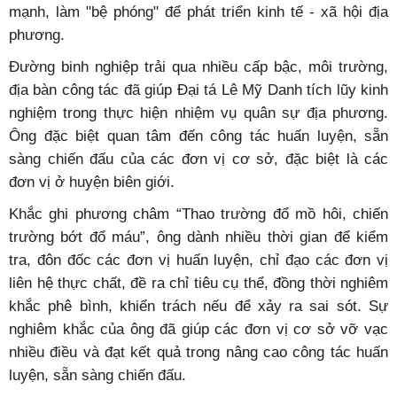
mạnh, làm "bệ phóng" để phát triển kinh tế - xã hội địa
phương.
Đường binh nghiệp trải qua nhiều cấp bậc, môi trường,
địa bàn công tác đã giúp Đại tá Lê Mỹ Danh tích lũy kinh
nghiệm trong thực hiện nhiệm vụ quân sự địa phương.
Ông đặc biệt quan tâm đến công tác huấn luyện, sẵn
sàng chiến đấu của các đơn vị cơ sở, đặc biệt là các
đơn vị ở huyện biên giới.
Khắc ghi phương châm “Thao trường đổ mồ hôi, chiến
trường bớt đổ máu”, ông dành nhiều thời gian để kiểm
tra, đôn đốc các đơn vị huấn luyện, chỉ đạo các đơn vị
liên hệ thực chất, đề ra chỉ tiêu cụ thể, đồng thời nghiêm
khắc phê bình, khiển trách nếu để xảy ra sai sót. Sự
nghiêm khắc của ông đã giúp các đơn vị cơ sở vỡ vạc
nhiều điều và đạt kết quả trong nâng cao công tác huấn
luyện, sẵn sàng chiến đấu.