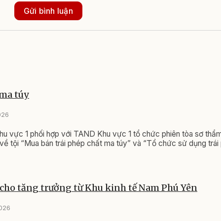
Gửi bình luận
 ma túy
026
 vực 1 phối hợp với TAND Khu vực 1 tổ chức phiên tòa sơ thẩm
o về tội “Mua bán trái phép chất ma túy” và “Tổ chức sử dụng trá
 cho tăng trưởng từ Khu kinh tế Nam Phú Yên
2026