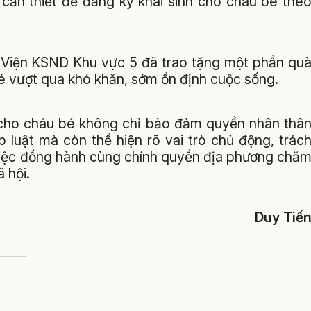
c cần thiết để đăng ký khai sinh cho cháu bé the
ây, Viện KSND Khu vực 5 đã trao tặng một phần qu
bé vượt qua khó khăn, sớm ổn định cuộc sống.
nh cho cháu bé không chỉ bảo đảm quyền nhân thâ
 luật mà còn thể hiện rõ vai trò chủ động, trác
việc đồng hành cùng chính quyền địa phương chă
 hội.
Duy Tiế