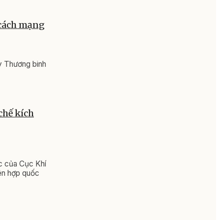
 cách mạng
y Thương binh
chế kích
c của Cục Khí
iên hợp quốc