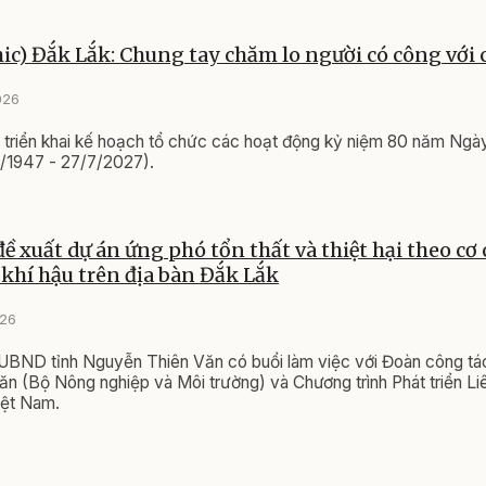
ic) Đắk Lắk: Chung tay chăm lo người có công với
026
 triển khai kế hoạch tổ chức các hoạt động kỷ niệm 80 năm Ngà
/7/1947 - 27/7/2027).
ề xuất dự án ứng phó tổn thất và thiệt hại theo cơ 
o khí hậu trên địa bàn Đắk Lắk
026
 UBND tỉnh Nguyễn Thiên Văn có buổi làm việc với Đoàn công tá
n (Bộ Nông nghiệp và Môi trường) và Chương trình Phát triển L
iệt Nam.