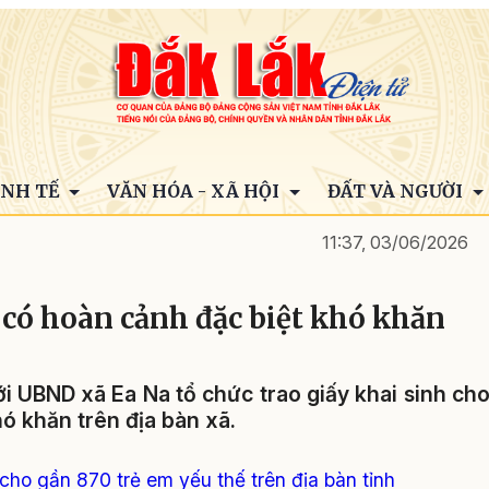
INH TẾ
VĂN HÓA - XÃ HỘI
ĐẤT VÀ NGƯỜI
11:37, 03/06/2026
ẻ có hoàn cảnh đặc biệt khó khăn
i UBND xã Ea Na tổ chức trao giấy khai sinh ch
ó khăn trên địa bàn xã.
ho gần 870 trẻ em yếu thế trên địa bàn tỉnh