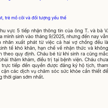
ật, trẻ mồ côi và đối tượng yếu thế
u vực 5 tiếp nhận thông tin của ông T. và bà V
của mình sinh vào tháng 9/2025, nhưng đến nay vẫ
 nhân xuất phát từ việc cả hai vợ chồng đều l
 kinh tế khó khăn, hạn chế về nhận thức và khôn
nh theo quy định. Cháu bé từ khi sinh ra cũng mắ
hải thăm khám, điều trị tại bệnh viện. Cháu chư
 trực tiếp đến quyền được đăng ký hộ tịch, tha
p cận các dịch vụ chăm sóc sức khỏe cần thiết đ
g thời gian sớm nhất.