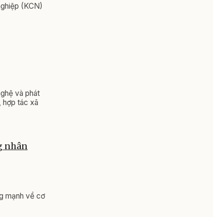
 nghiệp (KCN)
nghệ và phát
, hợp tác xã
ng nhân
ng mạnh về cơ