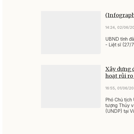
(Infograph
14:24, 02/06/2
UBND tỉnh đã
- Liệt sĩ (27
Xây dựng đ
hoạt rủi r
16:55, 01/06/2
Phó Chủ tịch
tượng Thủy vă
(UNDP) tại V