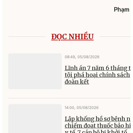
Phạm 
ĐỌC NHIỀU
08:49, 05/08/2026
Lĩnh án 7 năm 6 tháng tù
tội phá hoại chính sách
đoàn kết
14:00, 05/08/2026
Lập khống hồ sơ bệnh n
chiếm đoạt thuốc bảo h
y tế, 7 cán bộ bị khởi tố