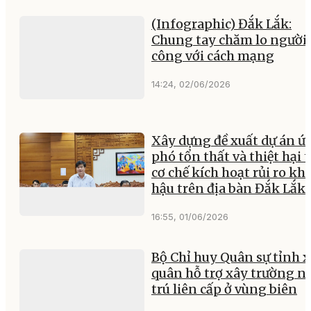
(Infographic) Đắk Lắk:
Chung tay chăm lo người 
công với cách mạng
14:24, 02/06/2026
Xây dựng đề xuất dự án ứ
phó tổn thất và thiệt hại 
cơ chế kích hoạt rủi ro khí
hậu trên địa bàn Đắk Lắk
16:55, 01/06/2026
Bộ Chỉ huy Quân sự tỉnh 
quân hỗ trợ xây trường n
trú liên cấp ở vùng biên