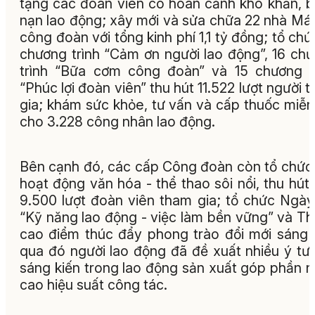
tặng các đoàn viên có hoàn cảnh khó khăn, bị
nạn lao động; xây mới và sửa chữa 22 nhà Má
công đoàn với tổng kinh phí 1,1 tỷ đồng; tổ chứ
chương trình “Cảm ơn người lao động”, 16 ch
trình “Bữa cơm công đoàn” và 15 chương t
“Phúc lợi đoàn viên” thu hút 11.522 lượt người 
gia; khám sức khỏe, tư vấn và cấp thuốc miễn
cho 3.228 công nhân lao động.
Bên cạnh đó, các cấp Công đoàn còn tổ chức
hoạt động văn hóa - thể thao sôi nổi, thu hút
9.500 lượt đoàn viên tham gia; tổ chức Ngày
“Kỹ năng lao động - việc làm bền vững” và T
cao điểm thúc đẩy phong trào đổi mới sáng 
qua đó người lao động đã đề xuất nhiều ý tư
sáng kiến trong lao động sản xuất góp phần 
cao hiệu suất công tác.