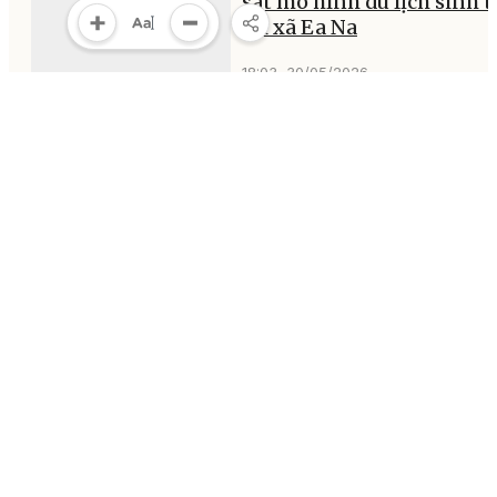
sát mô hình du lịch sinh t
tại xã Ea Na
18:03, 30/05/2026
MULTIMEDIA
Multimedia
Video
Infographic
E-Magazine