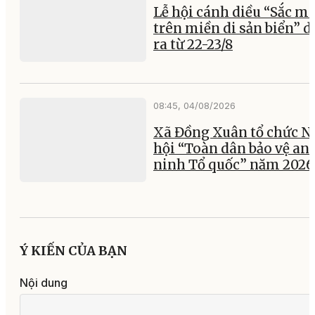
Lễ hội cánh diều “Sắc m
trên miền di sản biển” d
ra từ 22-23/8
08:45, 04/08/2026
Xã Đồng Xuân tổ chức N
hội “Toàn dân bảo vệ an
ninh Tổ quốc” năm 2026
Ý KIẾN CỦA BẠN
Nội dung