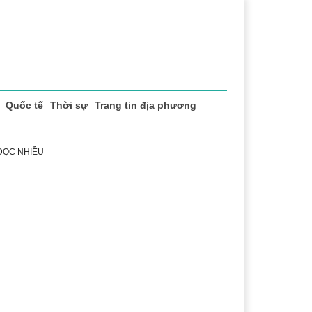
Quốc tế
Thời sự
Trang tin địa phương
 ĐỌC NHIỀU
ể thao
Văn hóa