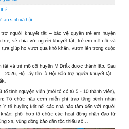
 thế
" an sinh xã hội
trợ người khuyết tật – bảo vệ quyền trẻ em huyện
trợ, sẻ chia với người khuyết tật, trẻ em mồ côi và
 tựa giúp họ vượt qua khó khăn, vươn lên trong cuộc
 tật và trẻ mồ côi huyện M’Drắk được thành lập. Sau
 - 2026, Hội lấy tên là Hội Bảo trợ người khuyết tật –
ắk.
 tổ tình nguyện viên (mỗi tổ có từ 5 - 10 thành viên),
ên: Tổ chức nấu cơm miễn phí trao tặng bệnh nhân
âm Y tế huyện; kết nối các nhà hảo tâm đến với người
hó khăn; phối hợp tổ chức các hoạt động nhân đạo từ
vùng xa, vùng đồng bào dân tộc thiểu số…