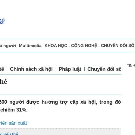
và người
Multimedia
KHOA HỌC - CÔNG NGHỆ - CHUYỂN ĐỔI SỐ
sự
Đọc báo in
Tòa soạn - Bạn đọc
Vấn Đề Bạn Đọc Quan Tâm
TIN
tế
Chính sách xã hội
Pháp luật
Chuyển đổi số
Th
thế
.600 người được hưởng trợ cấp xã hội, trong đó
i chiếm 31%.
riển sản xuất
i yếu thế