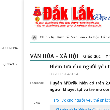
Chính trị
Kinh tế
Văn hóa - Xã hội
Đất 
Doanh nghiệp giới thiệu
Phóng sự - Ký 
MULTIMEDIA
VĂN HÓA - XÃ HỘI
Giáo dục
Y 
ĐỌC BÁO IN
Điểm tựa cho người yếu 
Zalo
08:20, 09/04/2024
Huyện M’Drắk hiện có trên 2
Facebook
người khuyết tật và trẻ mồ cô
Trợ lực cho người yếu thế phát t
Zalo
Khi phụ nữ là “điểm tựa” cho ngườ