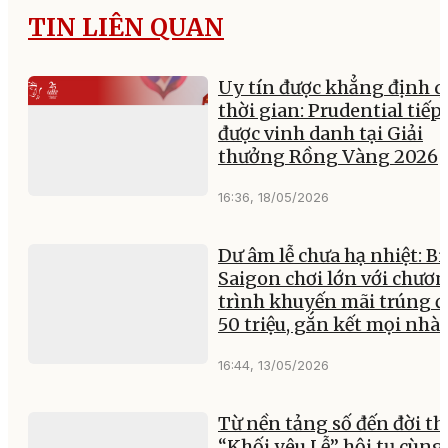
TIN LIÊN QUAN
Uy tín được khẳng định q
thời gian: Prudential tiếp
được vinh danh tại Giải
thưởng Rồng Vàng 2026
16:36, 18/05/2026
Dư âm lễ chưa hạ nhiệt: Bi
Saigon chơi lớn với chươ
trình khuyến mãi trúng 
50 triệu, gắn kết mọi nhà
16:44, 13/05/2026
Từ nền tảng số đến đời th
“Khối yêu Lễ” hội tụ cùng