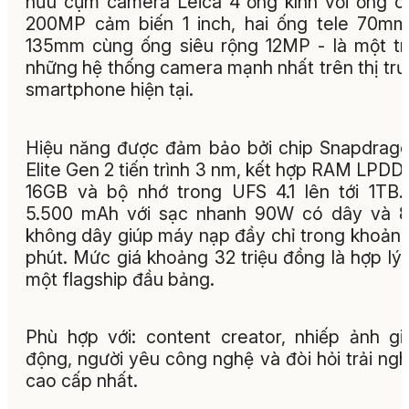
hữu cụm camera Leica 4 ống kính với ống c
200MP cảm biến 1 inch, hai ống tele 70m
135mm cùng ống siêu rộng 12MP - là một t
những hệ thống camera mạnh nhất trên thị tr
smartphone hiện tại.
Hiệu năng được đảm bảo bởi chip Snapdrag
Elite Gen 2 tiến trình 3 nm, kết hợp RAM LPD
16GB và bộ nhớ trong UFS 4.1 lên tới 1TB.
5.500 mAh với sạc nhanh 90W có dây và 
không dây giúp máy nạp đầy chỉ trong khoản
phút. Mức giá khoảng 32 triệu đồng là hợp lý
một flagship đầu bảng.
Phù hợp với: content creator, nhiếp ảnh gi
động, người yêu công nghệ và đòi hỏi trải ng
cao cấp nhất.