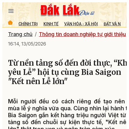
CHÍNH TRỊ
KINH TẾ
VĂN HÓA - XÃ HỘI
ĐẤT VÀ NGƯỜ
Trang chủ
Thông tin doanh nghiệp tự giới thiệu
16:14, 13/05/2026
Từ nền tảng số đến đời thực, “Kh
yêu Lễ” hội tụ cùng Bia Saigon
"Kết nên Lễ lớn"
Mỗi người đều có cách riêng để tạo nên 
mùa lễ ý nghĩa vừa qua. Cùng nhìn lại hành t
Bia Saigon gắn kết hàng triệu người Việt từ
tảng số đến chuỗi sự kiện thực tế, "Kết nê