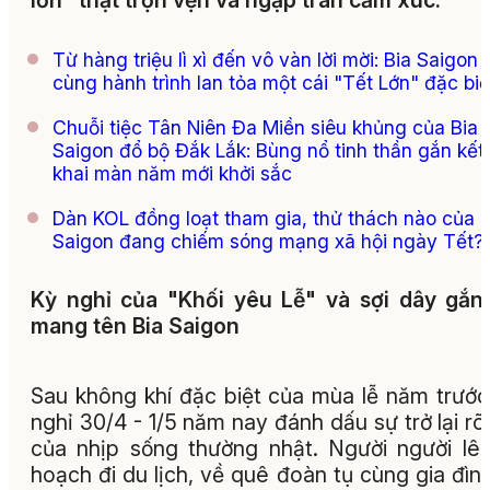
lớn" thật trọn vẹn và ngập tràn cảm xúc.
Từ hàng triệu lì xì đến vô vàn lời mời: Bia Saigon
cùng hành trình lan tỏa một cái "Tết Lớn" đặc biệ
Chuỗi tiệc Tân Niên Đa Miền siêu khủng của Bia
Saigon đổ bộ Đắk Lắk: Bùng nổ tinh thần gắn kết,
khai màn năm mới khởi sắc
Dàn KOL đồng loạt tham gia, thử thách nào của B
Saigon đang chiếm sóng mạng xã hội ngày Tết?
Kỳ nghỉ của "Khối yêu Lễ" và sợi dây gắn
mang tên Bia Saigon
Sau không khí đặc biệt của mùa lễ năm trước
nghỉ 30/4 - 1/5 năm nay đánh dấu sự trở lại rõ
của nhịp sống thường nhật. Người người lê
hoạch đi du lịch, về quê đoàn tụ cùng gia đình