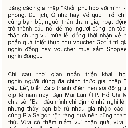
Bằng cách gia nhập “Khối” phù hợp với mình -
phòng, Du lịch, Ở nhà hay Về quê - rồi chi
cùng bạn bè, người thân tham gia, hoạt độn
trở thành cầu nối để mọi người cùng lan tỏa 
thần chung vui mùa lễ, đồng thời nhận về n
phần quà thiết thực như voucher Got It trị gi
nghìn đồng hay voucher mua sắm Shopee
nghìn đồng,...
Chỉ sau thời gian ngắn triển khai, hơ
nghìn người dùng đã chính thức gia nhập “
yêu Lễ”, biến Zalo thành điểm hẹn sôi động t
dịp lễ năm nay. Bạn Mai Lan (TP. Hồ Chí M
chia sẻ: “Ban đầu mình chỉ định ở nhà nghỉ lễ t
nhưng thấy bạn bè rủ nhau gia nhập các 
cùng Bia Saigon rộn ràng quá nên cũng tham
thử. Vừa có thêm niềm vui nhận quà, vừa