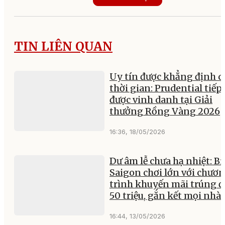
TIN LIÊN QUAN
Uy tín được khẳng định q
thời gian: Prudential tiếp
được vinh danh tại Giải
thưởng Rồng Vàng 2026
16:36, 18/05/2026
Dư âm lễ chưa hạ nhiệt: Bi
Saigon chơi lớn với chươ
trình khuyến mãi trúng 
50 triệu, gắn kết mọi nhà
16:44, 13/05/2026