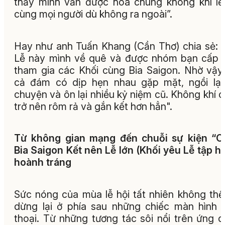
thấy mình vẫn được hòa chung không khí lễ
cùng mọi người dù không ra ngoài”.
Hay như anh Tuấn Khang (Cần Thơ) chia sẻ: 
Lễ này mình về quê và được nhóm bạn cấp 
tham gia các Khối cùng Bia Saigon. Nhờ vậ
cả đám có dịp hẹn nhau gặp mặt, ngồi lại
chuyện và ôn lại nhiều kỷ niệm cũ. Không khí 
trở nên rôm rả và gắn kết hơn hẳn".
Từ không gian mạng đến chuỗi sự kiện “C
Bia Saigon Kết nên Lễ lớn (Khối yêu Lễ tập h
hoành tráng
Sức nóng của mùa lễ hội tất nhiên không thể
dừng lại ở phía sau những chiếc màn hình 
thoại. Từ những tương tác sôi nổi trên ứng 