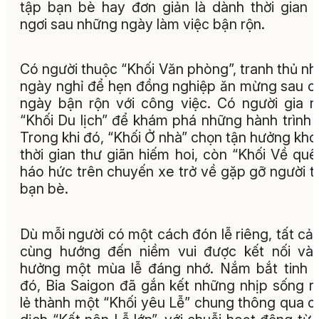
tập bạn bè hay đơn giản là dành thời gian 
ngơi sau những ngày làm việc bận rộn.
Có người thuộc “Khối Văn phòng”, tranh thủ n
ngày nghỉ để hẹn đồng nghiệp ăn mừng sau c
ngày bận rộn với công việc. Có người gia 
“Khối Du lịch” để khám phá những hành trình 
Trong khi đó, “Khối Ở nhà” chọn tận hưởng kh
thời gian thư giãn hiếm hoi, còn “Khối Về quê”
háo hức trên chuyến xe trở về gặp gỡ người t
bạn bè.
Dù mỗi người có một cách đón lễ riêng, tất cả
cùng hướng đến niềm vui được kết nối và
hưởng một mùa lễ đáng nhớ. Nắm bắt tinh 
đó, Bia Saigon đã gắn kết những nhịp sống r
lẻ thành một “Khối yêu Lễ” chung thông qua c