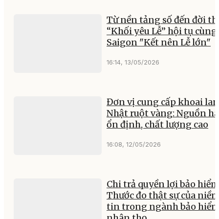
Từ nền tảng số đến đời th
“Khối yêu Lễ” hội tụ cùng
Saigon "Kết nên Lễ lớn"
16:14, 13/05/2026
Đơn vị cung cấp khoai la
Nhật ruột vàng: Nguồn h
ổn định, chất lượng cao
16:08, 12/05/2026
Chi trả quyền lợi bảo hiểm
Thước đo thật sự của niề
tin trong ngành bảo hiể
nhân thọ