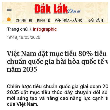
CHÍNH TRỊ
KINH TẾ
VĂN HÓA - XÃ HỘI
ĐẤT VÀ NGƯỜ
Trang chủ
Infographic
19:48, 19/05/2026
Việt Nam đặt mục tiêu 80% tiêu
chuẩn quốc gia hài hòa quốc tế 
năm 2035
Chiến lược tiêu chuẩn quốc gia giai đoạn 20
2035 đặt mục tiêu thúc đẩy chuyển đổi số,
mới sáng tạo và nâng cao năng lực cạnh t
của Việt Nam.