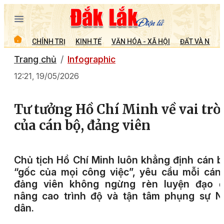
CHÍNH TRỊ
KINH TẾ
VĂN HÓA - XÃ HỘI
ĐẤT VÀ NGƯỜ
Trang chủ
Infographic
12:21, 19/05/2026
Tư tưởng Hồ Chí Minh về vai trò
của cán bộ, đảng viên
Chủ tịch Hồ Chí Minh luôn khẳng định cán b
“gốc của mọi công việc”, yêu cầu mỗi cán
đảng viên không ngừng rèn luyện đạo đ
nâng cao trình độ và tận tâm phụng sự N
dân.