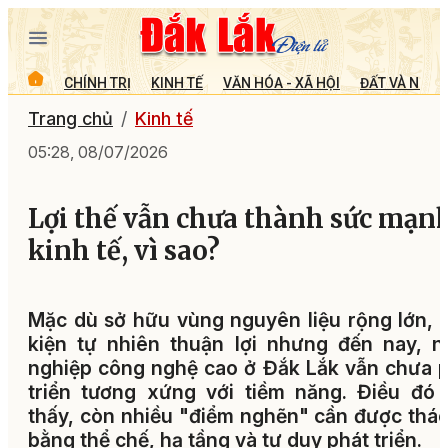
CHÍNH TRỊ
KINH TẾ
VĂN HÓA - XÃ HỘI
ĐẤT VÀ NGƯỜ
Trang chủ
Kinh tế
05:28, 08/07/2026
Lợi thế vẫn chưa thành sức mạn
kinh tế, vì sao?
Mặc dù sở hữu vùng nguyên liệu rộng lớn, 
kiện tự nhiên thuận lợi nhưng đến nay, 
nghiệp công nghệ cao ở Đắk Lắk vẫn chưa 
triển tương xứng với tiềm năng. Điều đó
thấy, còn nhiều "điểm nghẽn" cần được thá
bằng thể chế, hạ tầng và tư duy phát triển.