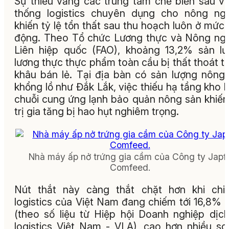
Sự thiếu vắng các trung tâm chế biến sâu v
thống logistics chuyên dụng cho nông ng
khiến tỷ lệ tổn thất sau thu hoạch luôn ở mức
động. Theo Tổ chức Lương thực và Nông ng
Liên hiệp quốc (FAO), khoảng 13,2% sản l
lương thực thực phẩm toàn cầu bị thất thoát t
khâu bán lẻ. Tại địa bàn có sản lượng nông
khổng lồ như Đắk Lắk, việc thiếu hạ tầng kho l
chuỗi cung ứng lạnh bảo quản nông sản khiến
trị gia tăng bị hao hụt nghiêm trọng.
Nhà máy ấp nở trứng gia cầm của Công ty Japf
Comfeed.
Nút thắt này càng thắt chặt hơn khi chi
logistics của Việt Nam đang chiếm tới 16,8%
(theo số liệu từ Hiệp hội Doanh nghiệp dịc
logistics Việt Nam - VLA), cao hơn nhiều so