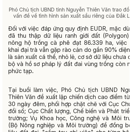
Phó Chủ tịch UBND tỉnh Nguyễn Thiên Văn trao đổi
vấn đề về tình hình sản xuất sầu riêng của Đắk Lắ
Đối với việc đáp ứng quy định EUDR, mặc dù 
đã thu thập dữ liệu ranh giới đất (Polygon)
nông hộ trồng cà phê đạt 86.339 ha, việc t
khai đại trà vẫn gặp rào cản do gần 90% diện 
là sản xuất cá thể, nhỏ lẻ, cơ sở dữ liệu chưa 
bộ và hồ sơ pháp lý đất đai vùng trồng còn n
phức tạp.
Tại buổi làm việc, Phó Chủ tịch UBND Ng
Thiên Văn đề xuất lập chiến dịch cao điểm từ 
30 ngày đêm, phối hợp chặt chẽ với Cục Ch
đổi số; Cục Chất lượng, Chế biến và Phát triển
trường; Vụ Khoa học, Công nghệ và Môi tr
(Bộ Nông nghiệp và Môi trường) để đồng b