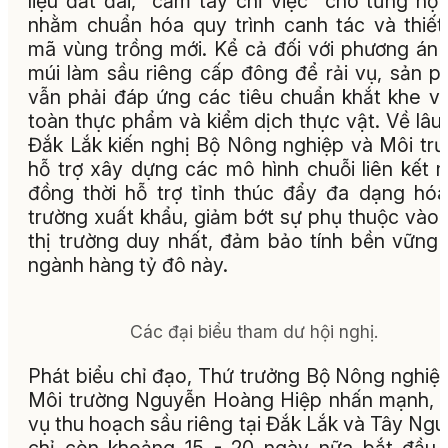
liệu đất đai, "cầm tay chỉ việc" cho từng hộ
nhằm chuẩn hóa quy trình canh tác và thiết
mã vùng trồng mới. Kể cả đối với phương án
múi làm sầu riêng cấp đông để rải vụ, sản 
vẫn phải đáp ứng các tiêu chuẩn khắt khe v
toàn thực phẩm và kiểm dịch thực vật. Về lâu 
Đắk Lắk kiến nghị Bộ Nông nghiệp và Môi tr
hỗ trợ xây dựng các mô hình chuỗi liên kết 
đồng thời hỗ trợ tỉnh thúc đẩy đa dạng hóa
trường xuất khẩu, giảm bớt sự phụ thuộc vào
thị trường duy nhất, đảm bảo tính bền vững
ngành hàng tỷ đô này.
Các đại biểu tham dư hội nghị.
Phát biểu chỉ đạo, Thứ trưởng Bộ Nông nghiệ
Môi trường Nguyễn Hoàng Hiệp nhấn mạnh,
vụ thu hoạch sầu riêng tại Đắk Lắk và Tây Ng