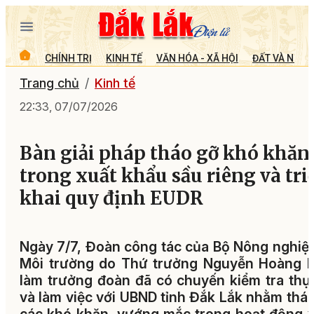
CHÍNH TRỊ
KINH TẾ
VĂN HÓA - XÃ HỘI
ĐẤT VÀ NGƯỜ
Trang chủ
Kinh tế
22:33, 07/07/2026
Bàn giải pháp tháo gỡ khó khăn
trong xuất khẩu sầu riêng và tri
khai quy định EUDR
Ngày 7/7, Đoàn công tác của Bộ Nông nghiệ
Môi trường do Thứ trưởng Nguyễn Hoàng H
làm trưởng đoàn đã có chuyến kiểm tra thự
và làm việc với UBND tỉnh Đắk Lắk nhằm thá