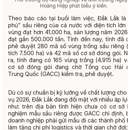
Hoàng Hiệp phát biểu ý kiến.
Theo báo cáo tại buổi làm việc, Đắk Lắk là 
phủ" sầu riêng của cả nước với diện tích lớn 
vùng đạt hơn 41.000 ha, sản lượng năm 2026
đạt gần 500.000 tấn. Tính đến nay, tỉnh đã 
phê duyệt 280 mã số vùng trồng sầu riêng (
tích 7.500 ha) và 42 mã số cơ sở đóng gói. N
ra, tỉnh đang có 165 vùng trồng (4.915 ha) v
cơ sở đóng gói đang chờ Tổng cục Hải q
Trung Quốc (GACC) kiểm tra, phê duyệt.
Dù có sự chuẩn bị kỹ lưỡng về chất lượng cho 
vụ 2026, Đắk Lắk đang đối mặt với nhiều áp lực
như: trên địa bàn tỉnh hiện chưa có cơ sở 
nghiệm mẫu sầu riêng được GACC chỉ định, 
doanh nghiệp phải gửi mẫu đi các thành phố 
làm tăng chi phí logistics và thời gian chờ đợi;